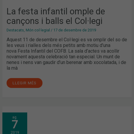
BALLS
EL
La festa infantil omple de
COL·LEGI
cançons i balls el Col·legi
Destacats
,
Món col·legial
/
17 de desembre de 2019
Aquest 11 de desembre el Col·legi es va omplir del so de
les veus i rialles dels més petits amb motiu d’una
nova Festa Infantil del COFB. La sala d’actes va acollir
novament aquesta celebració tan especial. Un munt de
nenes i nens van gaudir d’un berenar amb xocolatada, i de
la mà
LLEGIR MÉS
LA
ag.
IMPORTÀNCIA
7
DE
LA
PROTECCIÓ
2019
SOLAR