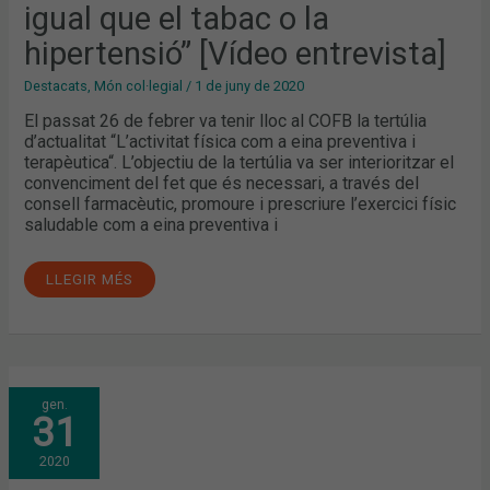
igual que el tabac o la
TABAC
O
LA
hipertensió” [Vídeo entrevista]
HIPERTENSIÓ”
[VÍDEO
ENTREVISTA]
Destacats
,
Món col·legial
/
1 de juny de 2020
El passat 26 de febrer va tenir lloc al COFB la tertúlia
d’actualitat “L’activitat física com a eina preventiva i
terapèutica“. L’objectiu de la tertúlia va ser interioritzar el
convenciment del fet que és necessari, a través del
consell farmacèutic, promoure i prescriure l’exercici físic
saludable com a eina preventiva i
LLEGIR MÉS
CONSELL
gen.
PEDIÀTRIC
31
DES
DE
LA
2020
FARMÀCIA