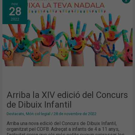
ARRIBA
nov.
LA
28
XIV
EDICIÓ
DEL
2022
CONCURS
DE
DIBUIX
INFANTIL
Arriba la XIV edició del Concurs
de Dibuix Infantil
Destacats
,
Món col·legial
/
28 de novembre de 2022
Arriba una nova edició del Concurs de Dibuix Infantil,
organitzat pel COFB. Adreçat a infants de 4 a 11 anys,
l’activitat cerca que els més petits puguin expressar les