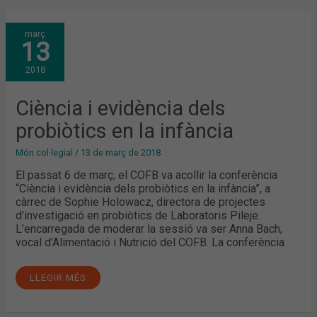
CIÈNCIA
març
I
13
EVIDÈNCIA
DELS
PROBIÒTICS
2018
EN
LA
INFÀNCIA
Ciència i evidència dels
probiòtics en la infància
Món col·legial
/
13 de març de 2018
El passat 6 de març, el COFB va acollir la conferència
“Ciència i evidència dels probiòtics en la infància”, a
càrrec de Sophie Holowacz, directora de projectes
d’investigació en probiòtics de Laboratoris Pileje.
L’encarregada de moderar la sessió va ser Anna Bach,
vocal d’Alimentació i Nutrició del COFB. La conferència
LLEGIR MÉS