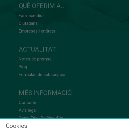
QUÈ OFERIM A...
Farmacèutics
Ciutadans
Empreses i entitats
ACTUALITAT
Notes de premsa
Blog
Formulari de subscripció
MÉS INFORMACIÓ
Contacte
Avís legal
Canal Ètic i Política d’ús
Cookies