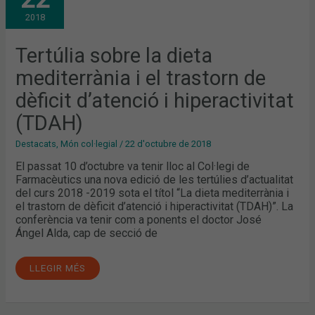
DIETA
MEDITERRÀNIA
2018
I
EL
TRASTORN
DE
Tertúlia sobre la dieta
DÈFICIT
D’ATENCIÓ
mediterrània i el trastorn de
I
HIPERACTIVITAT
(TDAH)
dèficit d’atenció i hiperactivitat
(TDAH)
Destacats
,
Món col·legial
/
22 d'octubre de 2018
El passat 10 d’octubre va tenir lloc al Col·legi de
Farmacèutics una nova edició de les tertúlies d’actualitat
del curs 2018 -2019 sota el títol “La dieta mediterrània i
el trastorn de dèficit d’atenció i hiperactivitat (TDAH)”. La
conferència va tenir com a ponents el doctor José
Ángel Alda, cap de secció de
LLEGIR MÉS