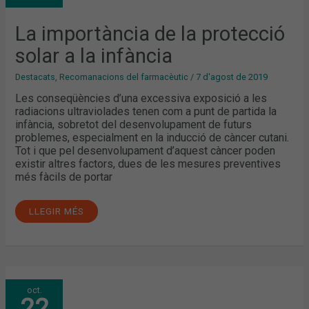
A
LA
INFÀNCIA
La importància de la protecció
solar a la infància
Destacats
,
Recomanacions del farmacèutic
/
7 d'agost de 2019
Les conseqüències d’una excessiva exposició a les
radiacions ultraviolades tenen com a punt de partida la
infància, sobretot del desenvolupament de futurs
problemes, especialment en la inducció de càncer cutani.
Tot i que pel desenvolupament d’aquest càncer poden
existir altres factors, dues de les mesures preventives
més fàcils de portar
LLEGIR MÉS
TERTÚLIA
oct.
SOBRE
22
LA