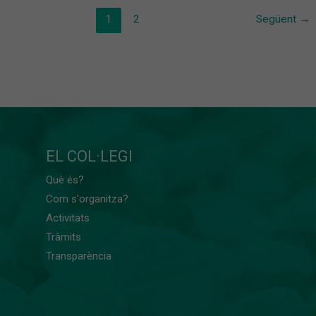
1
2
Següent
→
EL COL·LEGI
Què és?
Com s'organitza?
Activitats
Tràmits
Transparència