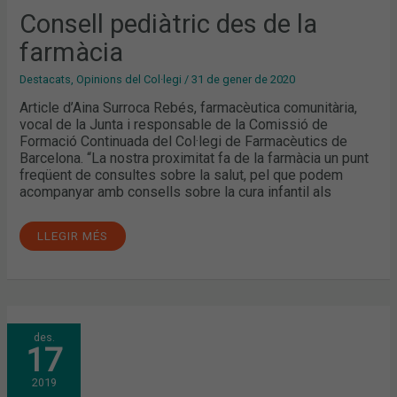
Consell pediàtric des de la
farmàcia
Destacats
,
Opinions del Col·legi
/
31 de gener de 2020
Article d’Aina Surroca Rebés, farmacèutica comunitària,
vocal de la Junta i responsable de la Comissió de
Formació Continuada del Col·legi de Farmacèutics de
Barcelona. “La nostra proximitat fa de la farmàcia un punt
freqüent de consultes sobre la salut, pel que podem
acompanyar amb consells sobre la cura infantil als
LLEGIR MÉS
LA
des.
FESTA
17
INFANTIL
OMPLE
DE
2019
CANÇONS
I