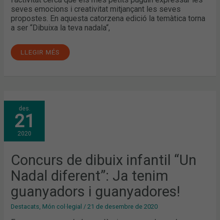
seves emocions i creativitat mitjançant les seves
propostes. En aquesta catorzena edició la temàtica torna
a ser “Dibuixa la teva nadala“,
LLEGIR MÉS
CONCURS
des.
DE
21
DIBUIX
INFANTIL
“UN
2020
NADAL
DIFERENT”:
JA
TENIM
Concurs de dibuix infantil “Un
GUANYADORS
I
Nadal diferent”: Ja tenim
GUANYADORES!
guanyadors i guanyadores!
Destacats
,
Món col·legial
/
21 de desembre de 2020