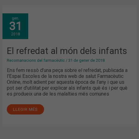
EL
gen.
REFREDAT
31
AL
MÓN
DELS
2018
INFANTS
El refredat al món dels infants
Recomanacions del farmacèutic
/
31 de gener de 2018
Ens fem ressò d’una peça sobre el refredat, publicada a
l’Espai Escoles de la nostra web de salut Farmacèutic
Online, molt adient per aquesta època de l’any i que us
pot ser d’utilitat per explicar als infants què és i per què
es produeix una de les malalties més comunes
LLEGIR MÉS