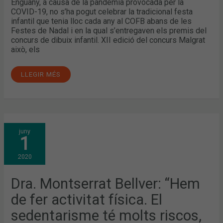
Enguany, a causa de la pandèmia provocada per la
COVID-19, no s’ha pogut celebrar la tradicional festa
infantil que tenia lloc cada any al COFB abans de les
Festes de Nadal i en la qual s’entregaven els premis del
concurs de dibuix infantil. XII edició del concurs Malgrat
això, els
LLEGIR MÉS
DRA.
juny
MONTSERRAT
1
BELLVER:
“HEM
DE
2020
FER
ACTIVITAT
FÍSICA.
EL
Dra. Montserrat Bellver: “Hem
SEDENTARISME
TÉ
de fer activitat física. El
MOLTS
RISCOS,
IGUAL
sedentarisme té molts riscos,
QUE
EL