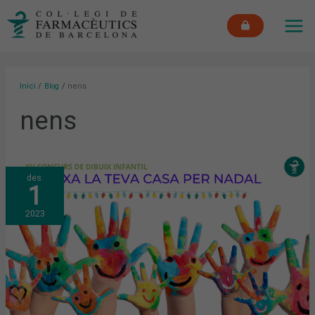
Vés
MAI
al
ME
contingut
Inici
Blog
nens
nens
XV
des.
CONCURS
1
DE
DIBUIX
INFANTIL:
2023
DIBUIXA
LA
TEVA
CASA
PER
NADAL