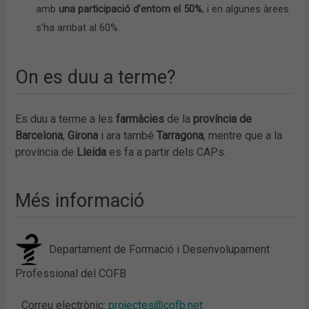
amb
una participació d’entorn el 50%
, i en algunes àrees
s’ha arribat al 60%.
On es duu a terme?
Es duu a terme a les
farmàcies
de la
província de
Barcelona
,
Girona
i ara també
Tarragona
, mentre que a la
província de
Lleida
es fa a partir dels CAPs.
Més informació
Departament de Formació i Desenvolupament
Professional del COFB
Correu electrònic:
projectes@cofb.net