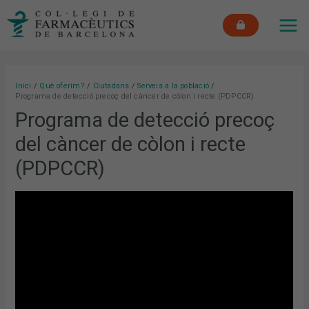
Vés
MAI
al
ME
contingut
Inici
Què oferim?
Ciutadans
Serveis a la població
Programa de detecció precoç del càncer de còlon i recte (PDPCCR)
Programa de detecció precoç
del càncer de còlon i recte
(PDPCCR)