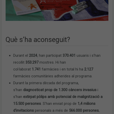
Què s’ha aconseguit?
Durant el
2024
, han participat
370.401
usuaris i s’han
recollit
353.297
mostres. Hi han
col·laborat
1.741
farmàcies i en total hi ha
2.127
farmàcies comunitàries adherides al programa.
Durant la primera dècada del programa,
s’han
diagnosticat prop de 1.300 càncers invasius
i
s’han
extirpat pòlips amb potencial de malignització a
15.500 persones
. S’han enviat prop de
1,4 milions
d’invitacions
personals a més de
566.000 persones
,