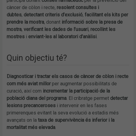
participa donant
consell farmacèutic
per la prevenció del
càncer de còlon i recte,
resolent consultes i
dubtes
,
detectant criteris d’exclusió
,
facilitant els kits per
prendre la mostra
, donant
informació sobre la presa de
mostra
,
verificant les dades de l’usuari
,
recollint les
mostres
i
enviant-les al laboratori d’anàlisi
.
Quin objectiu té?
Diagnosticar i tractar els casos de càncer de còlon i recte
com més aviat millor
per augmentar possibilitats de
curació, així com
incrementar la participació de la
població diana del programa
. El cribratge permet
detectar
lesions precanceroses
i intervenir en les fases
primerenques evitant la seva evolució a estadis més
avançats on la
taxa de supervivència és inferior i la
mortalitat més elevada
.