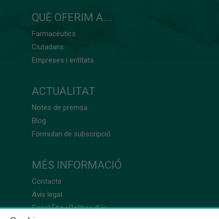
QUÈ OFERIM A...
Farmacèutics
Ciutadans
Empreses i entitats
ACTUALITAT
Notes de premsa
Blog
Formulari de subscripció
MÉS INFORMACIÓ
Contacte
Avís legal
Canal Ètic i Política d’ús