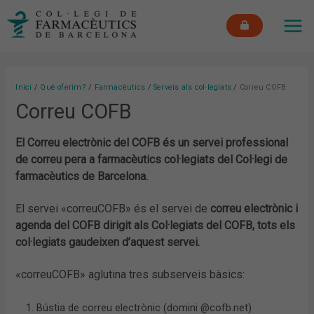
Vés
MAI
al
ME
contingut
Inici
Què oferim?
Farmacèutics
Serveis als col·legiats
Correu COFB
Correu COFB
El Correu electrònic del COFB és un servei professional
de correu pera a farmacèutics col·legiats del Col·legi de
farmacèutics de Barcelona.
El servei «correuCOFB» és el servei de
correu electrònic i
agenda del COFB dirigit als Col·legiats del COFB,
tots els
col·legiats gaudeixen d’aquest servei.
«correuCOFB» aglutina tres subserveis bàsics:
Bústia de correu electrònic (domini @cofb.net)