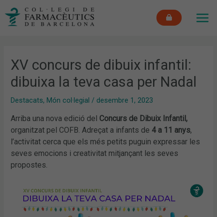
Vés
MAI
al
ME
contingut
XV concurs de dibuix infantil:
dibuixa la teva casa per Nadal
Destacats
,
Món col·legial
/
desembre 1, 2023
Arriba una nova edició del
Concurs de Dibuix Infantil,
organitzat pel COFB. Adreçat a infants de
4 a 11 anys
,
l’activitat cerca que els més petits puguin expressar les
seves emocions i creativitat mitjançant les seves
propostes.