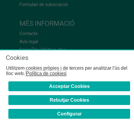
Formulari de subscripció
MÉS INFORMACIÓ
Contacte
Avís legal
Canal Ètic i Política d’ús
Cookies
Utilitzem cookies pròpies i de tercers per analitzar l'ús del
lloc web.
Política de cookies
Acceptar Cookies
Rebutjar Cookies
Configurar
COFB
- 2024 | Girona, 64-66 - 08009 Barcelona - Tel. +34
93 244 07 10