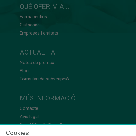
QUÈ OFERIM A...
Farmacèutics
Ciutadans
Empreses i entitats
ACTUALITAT
Notes de premsa
Blog
Formulari de subscripció
MÉS INFORMACIÓ
Contacte
Avís legal
Canal Ètic i Política d’ús
Cookies