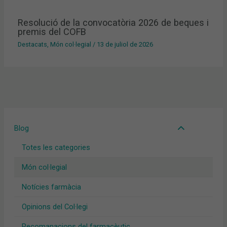
Resolució de la convocatòria 2026 de beques i
premis del COFB
Destacats
,
Món col·legial
/
13 de juliol de 2026
Blog
Totes les categories
Món col·legial
Notícies farmàcia
Opinions del Col·legi
Recomanacions del farmacèutic