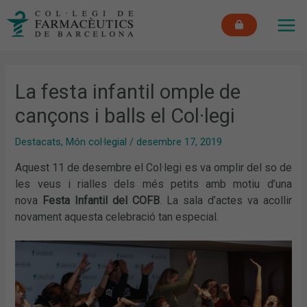
Vés
MAI
al
ME
contingut
La festa infantil omple de
cançons i balls el Col·legi
Destacats
,
Món col·legial
/
desembre 17, 2019
Aquest 11 de desembre el Col·legi es va omplir del so de
les veus i rialles dels més petits amb motiu d’una
nova
Festa Infantil del COFB
. La sala d’actes va acollir
novament aquesta celebració tan especial.