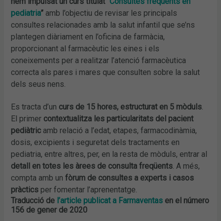
hem impulsat un curs titulat “
Consultes freqüents en
pediatria
”
amb l’objectiu de revisar les principals
consultes relacionades amb la salut infantil que se’ns
plantegen diàriament en l’oficina de farmàcia,
proporcionant al farmacèutic les eines i els
coneixements per a realitzar l’atenció farmacèutica
correcta als pares i mares que consulten sobre la salut
dels seus nens.
Es tracta d’un
curs de 15 hores, estructurat en 5 mòduls
.
El primer
contextualitza les particularitats del pacient
pediàtric
amb relació a l’edat, etapes, farmacodinàmia,
dosis, excipients i seguretat dels tractaments en
pediatria, entre altres, per, en la resta de mòduls, entrar al
detall en totes les àrees de consulta freqüents
. A més,
compta amb un
fòrum de consultes a experts i casos
pràctics
per fomentar l’aprenentatge.
Traducció de
l’article publicat a Farmaventas
en el número
156 de gener de 2020