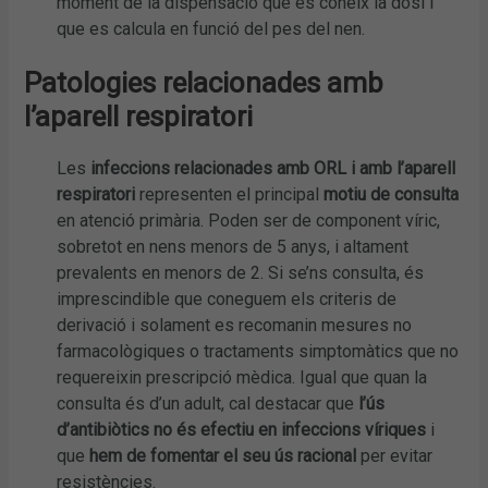
moment de la dispensació que es coneix la dosi i
que es calcula en funció del pes del nen.
Patologies relacionades amb
l’aparell respiratori
Les
infeccions
relacionades amb ORL i amb l’aparell
respiratori
representen el principal
motiu de consulta
en atenció primària. Poden ser de component víric,
sobretot en nens menors de 5 anys, i altament
prevalents en menors de 2. Si se’ns consulta, és
imprescindible que coneguem els criteris de
derivació i solament es recomanin mesures no
farmacològiques o tractaments simptomàtics que no
requereixin prescripció mèdica. Igual que quan la
consulta és d’un adult, cal destacar que
l’ús
d’antibiòtics no és efectiu en infeccions víriques
i
que
hem de fomentar el seu ús racional
per evitar
resistències.