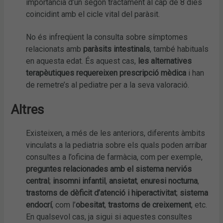
importància d’un segon tractament al cap de 8 dies
coincidint amb el cicle vital del paràsit.
No és infreqüent la consulta sobre símptomes
relacionats amb
paràsits intestinals
, també habituals
en aquesta edat. És aquest cas,
les alternatives
terapèutiques requereixen prescripció mèdica
i han
de remetre’s al pediatre per a la seva valoració.
Altres
Existeixen, a més de les anteriors, diferents àmbits
vinculats a la pediatria sobre els quals poden arribar
consultes a l’oficina de farmàcia, com per exemple,
preguntes relacionades amb el sistema nerviós
central
;
insomni
infantil
,
ansietat
,
enuresi nocturna
,
trastorns de dèficit d’atenció
i hiperactivitat
;
sistema
endocrí
, com l’
obesitat
,
trastorns de creixement
, etc.
En qualsevol cas, ja sigui si aquestes consultes