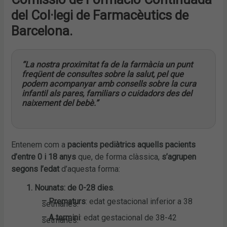
del Col·legi de Farmacèutics de
Barcelona.
“La nostra proximitat fa de la farmàcia un punt
freqüent de consultes sobre la salut, pel que
podem acompanyar amb consells sobre la cura
infantil als pares, familiars o cuidadors des del
naixement del bebè.”
Entenem com a
pacients pediàtrics aquells pacients
d’entre 0 i 18 anys
que, de forma clàssica,
s’agrupen
segons l’edat
d’aquesta forma:
1. Nounats: de 0-28 dies
.
– Prematurs
: edat gestacional inferior a 38
setmanes.
– A termini
: edat gestacional de 38-42
setmanes.