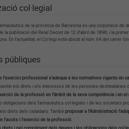
ació col·legial
Farmacèutics de la província de Barcelona és una corporació de d
 la publicació del Reial Decret de 12 d’abril de 1898, i la prime
ona. En l’actualitat, el Col·legi està ubicat al núm. 64 del carre
s públiques
ue l’exercici professional s’adequa a les normatives vigents en 
ectin els drets i els interessos de les persones destinatàries d
xercici de la professió en l’àmbit de la seva competència i en el
s obligacions dels farmacèutics col·legiats i de les societats pro
els drets dels ciutadans. També
proposar a l’Administració l’ad
e l’accés i l’exercici de la professió.
s drets i pel compliment dels deures i les obligacions dels col·l