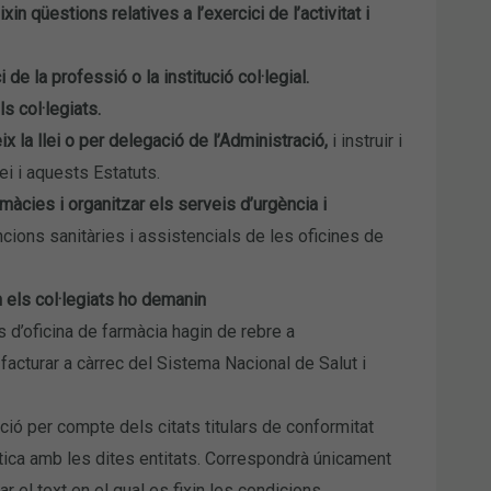
n qüestions relatives a l’exercici de l’activitat i
e la professió o la institució col·legial.
s col·legiats.
 la llei o per delegació de l’Administració,
i instruir i
i i aquests Estatuts.
màcies i organitzar els serveis d’urgència i
ncions sanitàries i assistencials de les oficines de
 els col·legiats ho demanin
s d’oficina de farmàcia hagin de rebre a
facturar a càrrec del Sistema Nacional de Salut i
tació per compte dels citats titulars de conformitat
tica amb les dites entitats. Correspondrà únicament
ar el text en el qual es fixin les condicions