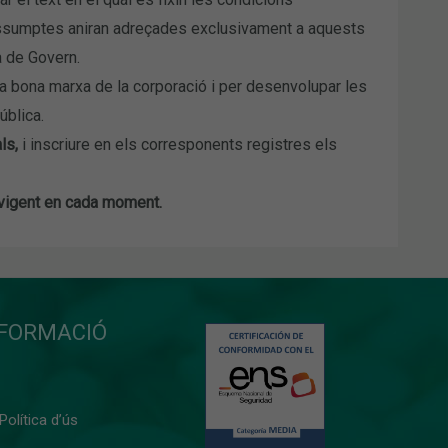
 assumptes aniran adreçades exclusivament a aquests
a de Govern.
la bona marxa de la corporació i per desenvolupar les
ública.
ls,
i inscriure en els corresponents registres els
ó vigent en cada moment.
NFORMACIÓ
 Política d’ús