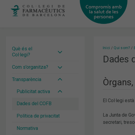
Vés
al
contingut
Què és el
Inici
Qui som?
Col·legi?
Dades 
Com s’organitza?
Transparència
Òrgans, 
Publicitat activa
El Col·legi està
Dades del COFB
La Junta de Gov
Política de privacitat
secretari, treso
Normativa