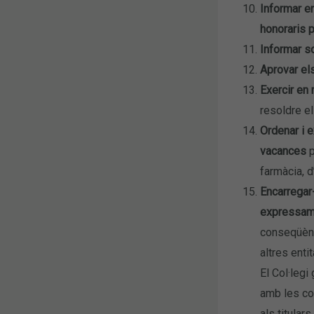
Informar en
honoraris 
Informar so
Aprovar els
Exercir en 
resoldre el
Ordenar i e
vacances
p
farmàcia, 
Encarregar
expressam
conseqüènci
altres enti
El Col·legi
amb les co
als titular