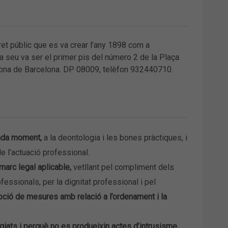
ret públic que es va crear l’any 1898 com a
ra seu va ser el primer pis del número 2 de la Plaça
r Girona de Barcelona. DP 08009, telèfon 932440710.
cada moment,
a la deontologia i les bones pràctiques, i
e l’actuació professional.
 marc legal aplicable,
vetllant pel compliment dels
fessionals, per la dignitat professional i pel
opció de mesures amb relació a l’ordenament i la
egiats i perquè no es produeixin actes d’intrusisme,