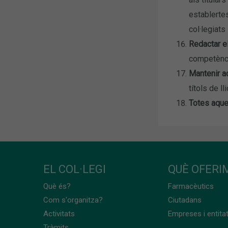
establerte
col·legiats
Redactar e
competènci
Mantenir ac
títols de l
Totes aquel
EL COL·LEGI
QUÈ OFERIM
Què és?
Farmacèutics
Com s'organitza?
Ciutadans
Activitats
Empreses i entita
Tràmits