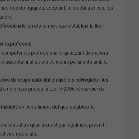
mes deontològiques, adoptant, si es dóna el cas, les
rídic.
rofessionals,
en els termes que estableix la llei i
ir la professió.
la competència professional organitzant de manera
b aquesta finalitat els convenis pertinents amb la
scos de responsabilitat en què els col·legiats i les
d amb el que preveu la Llei 7/2006, d’exercici de
ermanent,
en compliment del que estableix la
dministratius quan així estigui legalment previst i
tives i judicials.