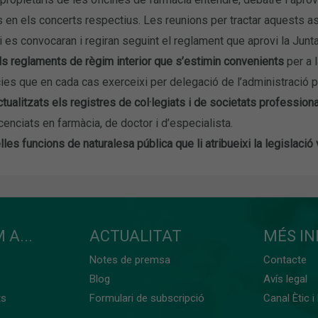
s en els concerts respectius. Les reunions per tractar aquests
 i es convocaran i regiran seguint el reglament que aprovi la Junt
ls reglaments de règim interior que s’estimin convenients
per a 
es que en cada cas exerceixi per delegació de l’administració p
tualitzats els registres de col·legiats i de societats professiona
licenciats en farmàcia, de doctor i d’especialista.
les funcions de naturalesa pública que li atribueixi la legislaci
 A...
ACTUALITAT
MÉS I
Notes de premsa
Contacte
Blog
Avís legal
ts
Formulari de subscripció
Canal Ètic i