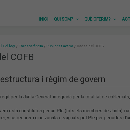
INICI
QUI SOM?
QUÈ OFERIM?
ACT
El Col·legi
Transparència
Publicitat activa
Dades del COFB
del COFB
estructura i règim de govern
 regit per la Junta General, integrada per la totalitat de col·legiats
ern està constituïda per un Ple (tots els membres de Junta) i 
rer, vicetresorer i cinc vocals designats pel Ple per períodes d’u