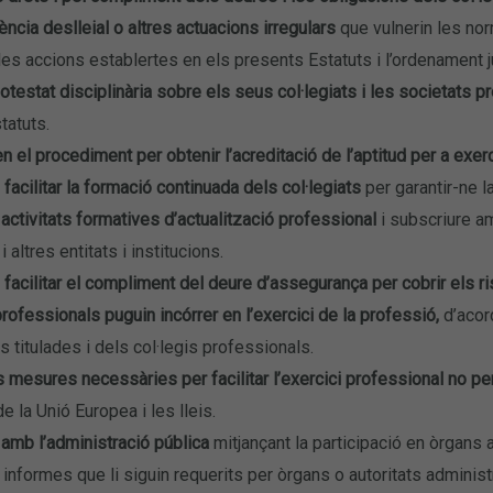
cia deslleial o altres actuacions irregulars
que vulnerin les nor
es accions establertes en els presents Estatuts i l’ordenament ju
potestat disciplinària sobre els seus col·legiats i les societats p
tatuts.
en el procediment per obtenir l’acreditació de l’aptitud per a exerc
facilitar la formació continuada dels col·legiats
per garantir-ne 
t
activitats formatives d’actualització professional
i subscriure am
i altres entitats i institucions.
facilitar el compliment del deure d’assegurança per cobrir els ri
rofessionals puguin incórrer en l’exercici de la professió,
d’acor
 titulades i dels col·legis professionals.
 mesures necessàries per facilitar l’exercici professional no p
e la Unió Europea i les lleis.
 amb l’administració pública
mitjançant la participació en òrgans a
informes que li siguin requerits per òrgans o autoritats administra