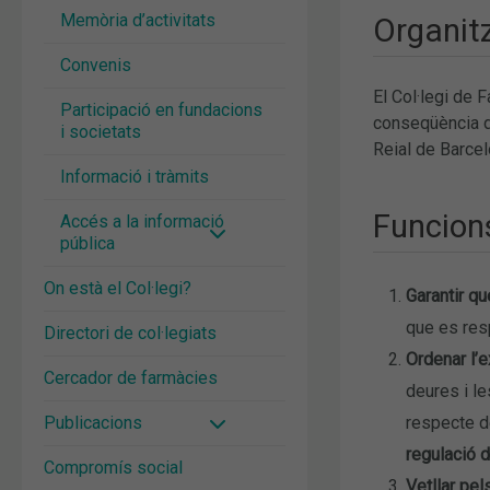
Memòria d’activitats
Organitz
Convenis
El Col·legi de 
Participació en fundacions
conseqüència de
i societats
Reial de Barcel
Informació i tràmits
Funcion
Accés a la informació
pública
On està el Col·legi?
Garantir q
que es resp
Directori de col·legiats
Ordenar l’e
Cercador de farmàcies
deures i le
Publicacions
respecte d
regulació d
Compromís social
Vetllar pel