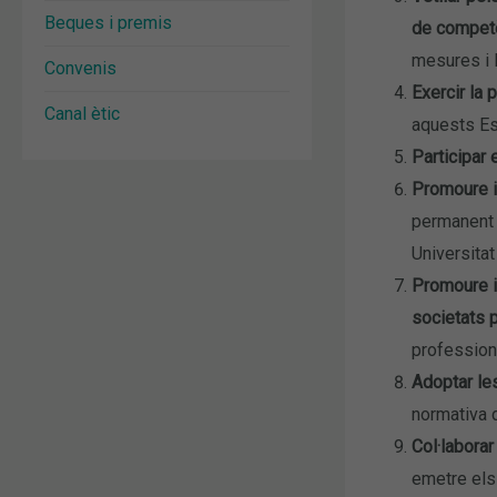
Beques i premis
de competèn
mesures i l
Convenis
Exercir la 
Canal ètic
aquests Es
Participar 
Promoure i 
permanen
Universitat 
Promoure i 
societats p
professions
Adoptar les
normativa d
Col·laborar
emetre els 