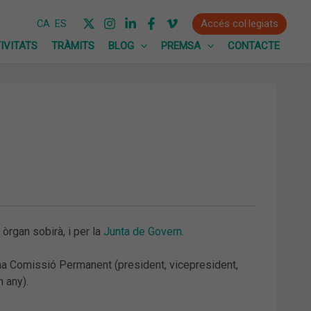
Accés col·legiats
CA
ES
IVITATS
TRÀMITS
BLOG
PREMSA
CONTACTE
, òrgan sobirà, i per la
Junta de Govern
.
una Comissió Permanent (president, vicepresident,
n any).