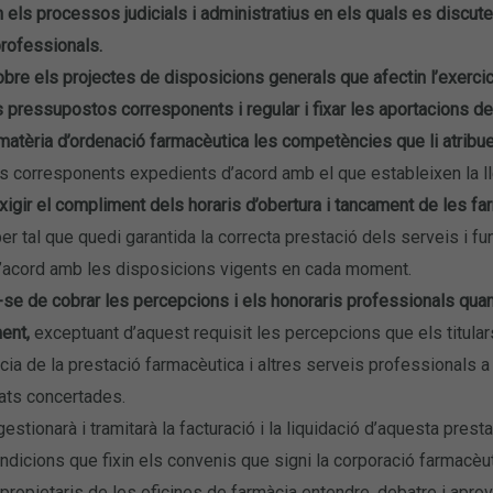
 els processos judicials i administratius en els quals es discuteixi
professionals.
bre els projectes de disposicions generals que afectin l’exercici d
 pressupostos corresponents i regular i fixar les aportacions del
matèria d’ordenació farmacèutica les competències que li atribueix
s corresponents expedients d’acord amb el que estableixen la lle
xigir el compliment dels horaris d’obertura i tancament de les far
er tal que quedi garantida la correcta prestació dels serveis i fu
d’acord amb les disposicions vigents en cada moment.
-se de cobrar les percepcions i els honoraris professionals quan
ent,
exceptuant d’aquest requisit les percepcions que els titular
a de la prestació farmacèutica i altres serveis professionals a 
tats concertades.
 gestionarà i tramitarà la facturació i la liquidació d’aquesta pres
ndicions que fixin els convenis que signi la corporació farmacèu
s propietaris de les oficines de farmàcia entendre, debatre i aprov