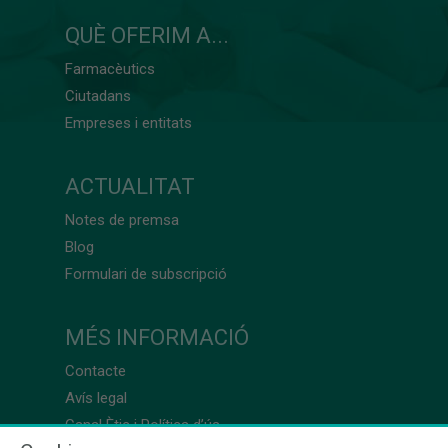
QUÈ OFERIM A...
Farmacèutics
Ciutadans
Empreses i entitats
ACTUALITAT
Notes de premsa
Blog
Formulari de subscripció
MÉS INFORMACIÓ
Contacte
Avís legal
Canal Ètic i Política d’ús