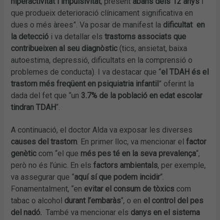
hiperactivitat i impulsivitat
, present
abans dels 12 anys
i
que produeix deterioració clínicament significativa en
dues o més àrees”. Va posar de manifest la
dificultat
en
la detecció
i va detallar els
trastorns associats que
contribueixen al seu diagnòstic
(tics, ansietat, baixa
autoestima, depressió, dificultats en la comprensió o
problemes de conducta). I va destacar que “
el TDAH és el
trastorn més freqüent en psiquiatria infantil
” oferint la
dada del fet que “un
3.7% de la població en edat escolar
tindran TDAH
“.
A continuació, el doctor Alda va exposar les diverses
causes del trastorn
. En primer lloc, va mencionar el
factor
genètic
com “el que
més pes té en la seva prevalença
“,
però no és l’únic. En els
factors ambientals
, per exemple,
va assegurar que “
aquí
sí que podem incidir
“.
Fonamentalment, “en
evitar el consum de tòxics
com
tabac o alcohol
durant l’embaràs
“, o en
el control del pes
del nadó.
També va mencionar els
danys en el sistema