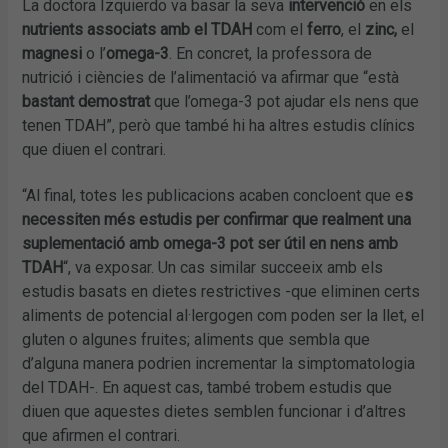
La doctora Izquierdo va basar la seva
intervenció
en els
nutrients associats amb el TDAH
com el
ferro
, el
zinc,
el
magnesi
o l’
omega-3
. En concret, la professora de
nutrició i ciències de l’alimentació va afirmar que “està
bastant demostrat
que l’omega-3 pot ajudar els nens que
tenen TDAH”, però que també hi ha altres estudis clínics
que diuen el contrari.
“Al final, totes les publicacions acaben concloent que e
s
necessiten més estudis per confirmar que realment una
suplementació amb omega-3 pot ser útil en nens amb
TDAH
“, va exposar. Un cas similar succeeix amb els
estudis basats en dietes restrictives -que eliminen certs
aliments de potencial al·lergogen com poden ser la llet, el
gluten o algunes fruites; aliments que sembla que
d’alguna manera podrien incrementar la simptomatologia
del TDAH-. En aquest cas, també trobem estudis que
diuen que aquestes dietes semblen funcionar i d’altres
que afirmen el contrari.