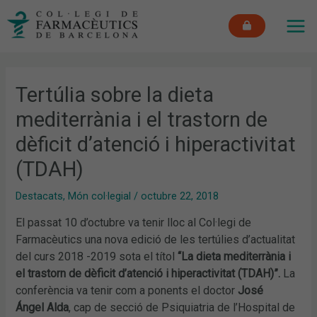
Vés
MAI
al
ME
contingut
Tertúlia sobre la dieta
mediterrània i el trastorn de
dèficit d’atenció i hiperactivitat
(TDAH)
Destacats
,
Món col·legial
/
octubre 22, 2018
El passat 10 d’octubre va tenir lloc al Col·legi de
Farmacèutics una nova edició de les tertúlies d’actualitat
del curs 2018 -2019 sota el títol
“La dieta mediterrània i
el trastorn de dèficit d’atenció i hiperactivitat (TDAH)”.
La
conferència va tenir com a ponents el doctor
José
Ángel Alda
, cap de secció de Psiquiatria de l’Hospital de