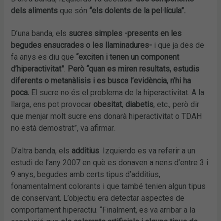
dels aliments
que són
“els dolents de la pel·lícula”.
D’una banda, els
sucres simples -presents en les
begudes ensucrades o les llaminadures-
i que ja des de
fa anys es diu que
“exciten i tenen un component
d’hiperactivitat”
.
Però “quan es miren resultats, estudis
diferents o metanàlisis i es busca l’evidència, n’hi ha
poca.
El sucre no és el problema de la hiperactivitat. A la
llarga, ens pot provocar
obesitat
,
diabetis
, etc., però dir
que menjar molt sucre ens donarà hiperactivitat o TDAH
no està demostrat”, va afirmar.
D’altra banda, els
additius
. Izquierdo es va referir a un
estudi de l’any 2007 en què es donaven a nens d’entre 3 i
9 anys, begudes amb certs tipus d’additius,
fonamentalment colorants i que també tenien algun tipus
de conservant. L’objectiu era detectar aspectes de
comportament hiperactiu. “Finalment, es va arribar a la