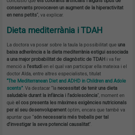
conclusió que
els colorants artificials i alguns tipus de
conservants provocaven un augment de la hiperactivitat
en nens petits
“, va explicar.
Dieta mediterrània i TDAH
La doctora va posar sobre la taula la possibilitat que
una
baixa adherència a la dieta mediterrània estigui associada
a una major probabilitat de diagnòstic de TDAH
i va fer
menció a
l’estudi
en el qual van participar ella mateixa i el
doctor Alda, entre altres especialistes, titulat
“
The
Mediterranean
Diet
and
ADHD
in
Children
and
Adole
scents”
. Va destacar “la
necessitat de tenir una dieta
saludable durant la infància i l’adolescència
“, moment en
què
el cos presenta les màximes exigències nutricionals
per al seu desenvolupament
òptim, encara que també va
apuntar que “
són necessaris més treballs per tal
d’investigar la seva potencial causalitat
“.