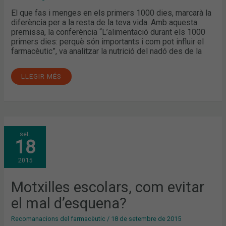
El que fas i menges en els primers 1000 dies, marcarà la
diferència per a la resta de la teva vida. Amb aquesta
premissa, la conferència “L’alimentació durant els 1000
primers dies: perquè són importants i com pot influir el
farmacèutic”, va analitzar la nutrició del nadó des de la
LLEGIR MÉS
MOTXILLES
set.
ESCOLARS,
18
COM
EVITAR
EL
2015
MAL
D’ESQUENA?
Motxilles escolars, com evitar
el mal d’esquena?
Recomanacions del farmacèutic
/
18 de setembre de 2015