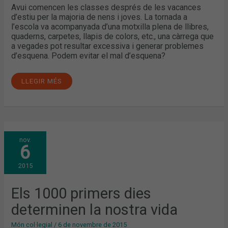
Avui comencen les classes després de les vacances
d’estiu per la majoria de nens i joves. La tornada a
l’escola va acompanyada d’una motxilla plena de llibres,
quaderns, carpetes, llapis de colors, etc., una càrrega que
a vegades pot resultar excessiva i generar problemes
d’esquena. Podem evitar el mal d’esquena?
LLEGIR MÉS
ELS
nov.
1000
6
PRIMERS
DIES
DETERMINEN
2015
LA
NOSTRA
VIDA
Els 1000 primers dies
determinen la nostra vida
Món col·legial
/
6 de novembre de 2015