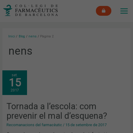
Vés
MAI
al
ME
contingut
Inici
Blog
nens
Pàgina 2
nens
TORNADA
set.
A
15
L’ESCOLA:
COM
PREVENIR
2017
EL
MAL
D’ESQUENA?
Tornada a l’escola: com
prevenir el mal d’esquena?
Recomanacions del farmacèutic
/
15 de setembre de 2017