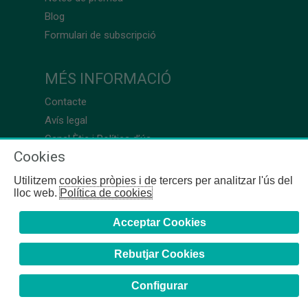
Blog
Formulari de subscripció
MÉS INFORMACIÓ
Contacte
Avís legal
Canal Ètic i Política d’ús
Cookies
Utilitzem cookies pròpies i de tercers per analitzar l'ús del
lloc web.
Política de cookies
Acceptar Cookies
Rebutjar Cookies
Configurar
COFB
- 2024 | Girona, 64-66 - 08009 Barcelona - Tel. +34