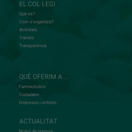
EL COL·LEGI
Què és?
Com s'organitza?
Activitats
Tràmits
Transparència
QUÈ OFERIM A...
Farmacèutics
Ciutadans
Empreses i entitats
ACTUALITAT
Notes de premsa