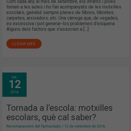
Com cada any al mes de setembre, els infants i joves
tornen a les aules i ho fan acompanyats de les motxilles
escolars, gairebé sempre plenes de llibres, llibretes,
carpetes, arxivadors, etc. Una càrrega que, de vegades,
és excessiva i pot generar-los problemes d’esquena.
Alguns dels factors que s’associen a […]
LLEGIR MÉS
TORNADA
set.
A
12
L’ESCOLA:
MOTXILLES
ESCOLARS,
2016
QUÈ
CAL
SABER?
Tornada a l’escola: motxilles
escolars, què cal saber?
Recomanacions del farmacèutic
/
12 de setembre de 2016