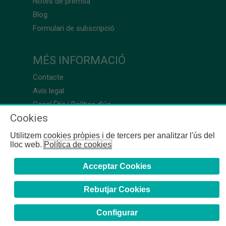
Notes de premsa
Blog
Formulari de subscripció
MÉS INFORMACIÓ
Contacte
Avís legal
Canal Ètic i Política d’ús
Cookies
Utilitzem cookies pròpies i de tercers per analitzar l'ús del
lloc web.
Política de cookies
Acceptar Cookies
Rebutjar Cookies
Configurar
COFB
- 2024 | Girona, 64-66 - 08009 Barcelona - Tel. +34