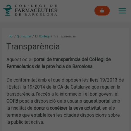
Vés
MAI
al
ME
contingut
Inici
Qui som?
El Col·legi
Transparència
Transparència
Aquest és el
portal de transparència del Col·legi de
Farmacèutics de la província de Barcelona.
De conformitat amb el que disposen les lleis 19/2013 de
l’Estat i la 19/2014 de la CA de Catalunya que regulen la
transparència, l’accés a la informació i el bon govern, el
COFB
posa a disposició dels usuaris
aquest portal
amb
la finalitat de
donar a conèixer la seva activitat
, en els
termes que estableixen les citades disposicions sobre
la publicitat activa.