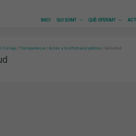
INICI
QUI SOM?
QUÈ OFERIM?
ACT
El Col·legi
Transparència
Accés a la informació pública
Sol·licitud
tud