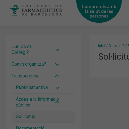
Vés
al
contingut
Què és el
Inici
Qui som?
Col·legi?
Sol·lici
Com s’organitza?
Transparència
Publicitat activa
Accés a la informació
pública
Sol·licitud
Documentació