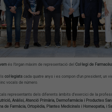
vern
és l’òrgan màxim de representació del
Col·legi de Farmacèu
els
col·legiats
cada quatre anys i es compon d’un president, un vice
cinc vocals de número.
als representants dels diferents àmbits d’exercici de la profes
trició, Anàlisi, Atenció Primària, Dermofarmàcia i Productes Sanita
na de Farmàcia, Ortopèdia, Plantes Medicinals i Homeopatia, i Sa