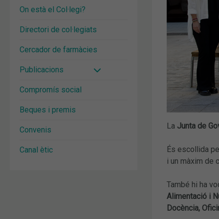
On està el Col·legi?
Directori de col·legiats
Cercador de farmàcies
Publicacions
Compromís social
Beques i premis
La
Junta de Go
Convenis
És escollida p
Canal ètic
i un màxim de 
També hi ha voc
Alimentació i Nu
Docència, Ofici