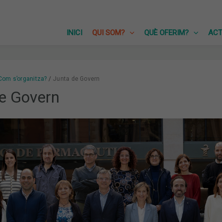
INICI
QUI SOM?
QUÈ OFERIM?
ACT
Com s’organitza?
Junta de Govern
e Govern