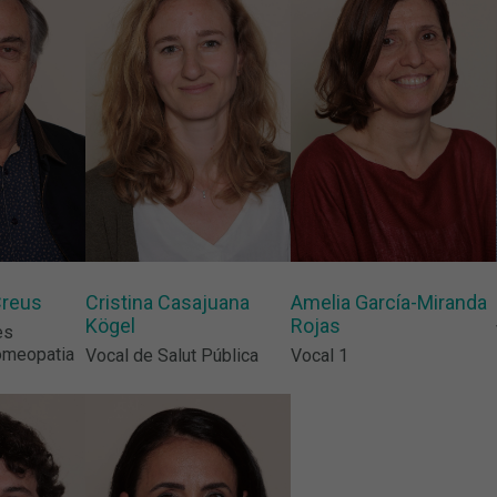
Creus
Cristina Casajuana
Amelia García-Miranda
Kögel
Rojas
es
omeopatia
Vocal de Salut Pública
Vocal 1