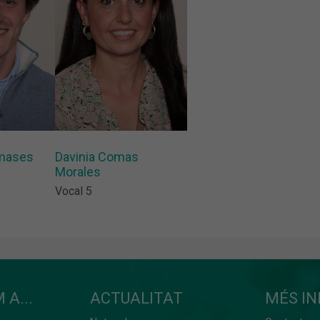
lmases
Davinia Comas
Morales
Vocal 5
 A...
ACTUALITAT
MÉS I