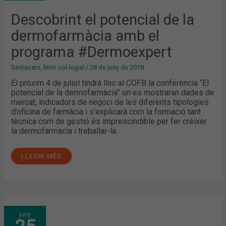
AMB
EL
PROGRAMA
Descobrint el potencial de la
#DERMOEXPERT
dermofarmàcia amb el
programa #Dermoexpert
Destacats
,
Món col·legial
/
28 de juny de 2018
El pròxim 4 de juliol tindrà lloc al COFB la conferència “El
potencial de la dermofarmàcia” on es mostraran dades de
mercat, indicadors de negoci de les diferents tipologies
d’oficina de farmàcia i s’explicarà com la formació tant
tècnica com de gestió és imprescindible per fer créixer
la dermofarmàcia i treballar-la
LLEGIR MÉS
L’ASSOCIACIÓ
juny
ACCIÓ
PSORIASI