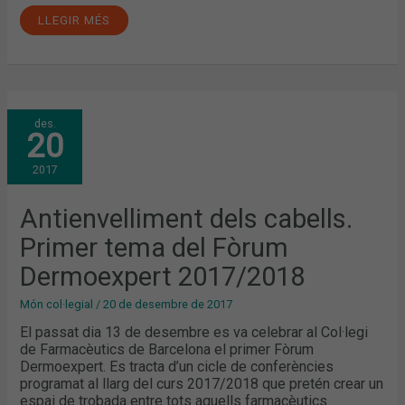
LLEGIR MÉS
ANTIENVELLIMENT
des.
DELS
20
CABELLS.
PRIMER
TEMA
2017
DEL
FÒRUM
DERMOEXPERT
2017/2018
Antienvelliment dels cabells.
Primer tema del Fòrum
Dermoexpert 2017/2018
Món col·legial
/
20 de desembre de 2017
El passat dia 13 de desembre es va celebrar al Col·legi
de Farmacèutics de Barcelona el primer Fòrum
Dermoexpert. Es tracta d’un cicle de conferències
programat al llarg del curs 2017/2018 que pretén crear un
espai de trobada entre tots aquells farmacèutics