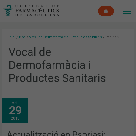
Vés
MAI
al
ME
contingut
Inici
Blog
Vocal de Dermofarmàcia i Productes Sanitaris
Pàgina 2
Vocal de
Dermofarmàcia i
Productes Sanitaris
ACTUALITZACIÓ
oct.
EN
29
PSORIASI:
HÀBITS
DE
2018
VIDA
SALUDABLE
I
VIVÈNCIES
Actualització en Psoriasi:
EN