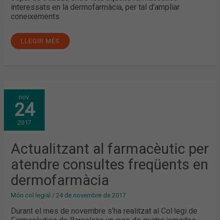
interessats en la dermofarmàcia, per tal d’ampliar
coneixements
LLEGIR MÉS
ACTUALITZANT
nov.
AL
24
FARMACÈUTIC
PER
ATENDRE
2017
CONSULTES
FREQÜENTS
EN
DERMOFARMÀCIA
Actualitzant al farmacèutic per
atendre consultes freqüents en
dermofarmàcia
Món col·legial
/
24 de novembre de 2017
Durant el mes de novembre s’ha realitzat al Col·legi de