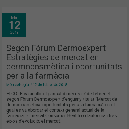
SEGON
febr.
FÒRUM
12
DERMOEXPERT:
ESTRATÈGIES
DE
2018
MERCAT
EN
DERMOCOSMÈTICA
I
Segon Fòrum Dermoexpert:
OPORTUNITATS
PER
Estratègies de mercat en
A
LA
FARMÀCIA
dermocosmètica i oportunitats
per a la farmàcia
Món col·legial
/
12 de febrer de 2018
El COFB va acollir el passat dimecres 7 de febrer el
segon Fòrum Dermoexpert d’enguany titulat “Mercat de
dermocosmètica i oportunitats per a la farmàcia” en el
qual es va abordar el context general actual de la
farmàcia, el mercat Consumer Health o d’autocura i tres
eixos d’evolució: el mercat,