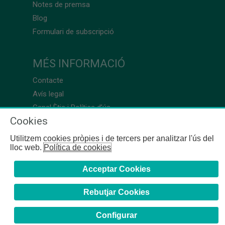
Notes de premsa
Blog
Formulari de subscripció
MÉS INFORMACIÓ
Contacte
Avís legal
Canal Ètic i Política d’ús
Cookies
Utilitzem cookies pròpies i de tercers per analitzar l'ús del
lloc web.
Política de cookies
Acceptar Cookies
Rebutjar Cookies
Configurar