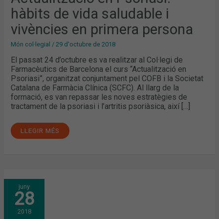
PRIMERA
hàbits de vida saludable i
PERSONA
vivències en primera persona
Món col·legial
/
29 d'octubre de 2018
El passat 24 d’octubre es va realitzar al Col·legi de
Farmacèutics de Barcelona el curs “Actualització en
Psoriasi”, organitzat conjuntament pel COFB i la Societat
Catalana de Farmàcia Clínica (SCFC). Al llarg de la
formació, es van repassar les noves estratègies de
tractament de la psoriasi i l’artritis psoriàsica, així […]
LLEGIR MÉS
DESCOBRINT
juny
EL
28
POTENCIAL
DE
LA
2018
DERMOFARMÀCIA