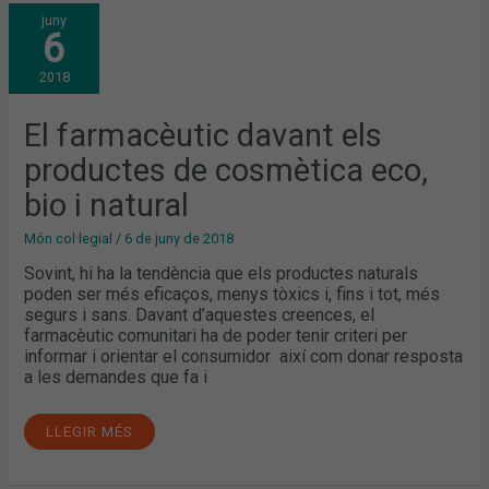
EL
juny
FARMACÈUTIC
6
DAVANT
ELS
PRODUCTES
2018
DE
COSMÈTICA
ECO,
BIO
El farmacèutic davant els
I
NATURAL
productes de cosmètica eco,
bio i natural
Món col·legial
/
6 de juny de 2018
Sovint, hi ha la tendència que els productes naturals
poden ser més eficaços, menys tòxics i, fins i tot, més
segurs i sans. Davant d’aquestes creences, el
farmacèutic comunitari ha de poder tenir criteri per
informar i orientar el consumidor així com donar resposta
a les demandes que fa i
LLEGIR MÉS