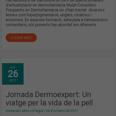
Farmacèutics de Barcelona un curs de quatre jornades
d’actualització en dermofarmàcia titulat Consultes
Freqüents en Dermofarmàcia on s’han tractat diversos
temes com hiperpigmentació, ungles, cicatrius i
èczemes. En aquesta formació, adreçada a farmacèutics
comunitaris, els ponents han abordat les diferents
LLEGIR MÉS
JORNADA
oct.
DERMOEXPERT:
26
UN
VIATGE
PER
2017
LA
VIDA
DE
LA
Jornada Dermoexpert: Un
PELL
viatge per la vida de la pell
Destacats
,
Món col·legial
/
26 d'octubre de 2017