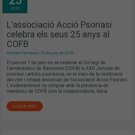
25
CELEBRA
ELS
2018
SEUS
25
ANYS
AL
L’associació Acció Psoriasi
COFB
celebra els seus 25 anys al
COFB
Notícies farmàcia
/
25 de juny de 2018
El passat 7 de juny es va celebrar al Col·legi de
Farmacèutics de Barcelona (COFB) la XXII Jornada de
psoriasi i artritis psoriàsica, en el marc de la celebració
del vint-i-cinquè aniversari de l’associació Acció Psoriasi.
L’esdeveniment va comptar amb la presència de
membres de COFB com la vicepresidenta, Núria
LLEGIR MÉS