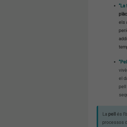
“La 
plàc
els 
perí
addi
temp
“Pel
vivè
el d
pell
sequ
La
pell
és l’
processos de