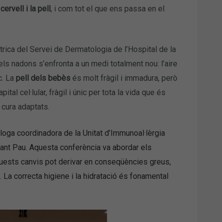
ervell i la pell
, i com tot el que ens passa en el
rica del Servei de Dermatologia de l’Hospital de la
dels nadons s’enfronta a un medi totalment nou: l’aire
c. La
pell dels bebès
és molt fràgil i immadura, però
al cel·lular, fràgil i únic per tota la vida que és
 cura adaptats.
òloga coordinadora de la Unitat d’Immunoal·lèrgia
Sant Pau.
Aquesta conferència va abordar els
quests canvis pot derivar en conseqüències greus,
 La correcta higiene i la hidratació és fonamental