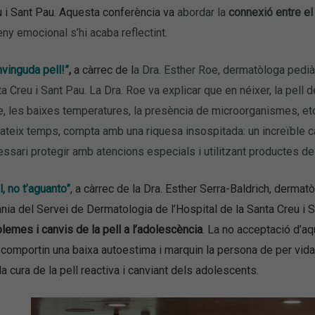
 i Sant Pau.
Aquesta conferència va
abordar la
connexió entre el c
eny emocional s’hi acaba reflectint.
vinguda pell!”
,
a càrrec de l
a Dra. Esther Roe, dermatòloga pediàt
a Creu i Sant Pau. La Dra. Roe va explicar que en néixer, la pell 
re, les baixes temperatures, la presència de microorganismes, et
ateix temps, compta amb una riquesa insospitada: un increïble capit
ssari protegir amb atencions especials i utilitzant productes de
l, no
t’aguanto”
, a càrrec de la Dra. Esther Serra-Baldrich, dermat
nia del Servei de Dermatologia de l’Hospital de la Santa Creu i 
lemes i canvis de la pell a l’adolescència
. La no acceptació d’a
comportin una baixa autoestima i marquin la persona de per vida.
la cura de la pell reactiva i canviant dels adolescents.