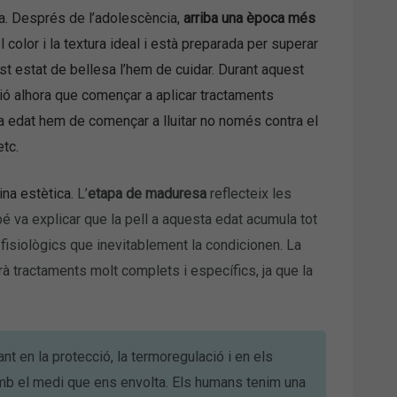
a.
Després de l’adolescència,
arriba una època més
el color i la textura ideal i està preparada per superar
est estat de bellesa l’hem de cuidar. Durant aquest
ació alhora que començar a aplicar tractaments
ta edat hem de començar a lluitar no només contra el
etc.
ina estètica.
L’
etapa de maduresa
reflecteix les
ibé va explicar que la pell a aquesta edat acumula tot
 fisiològics que inevitablement la condicionen. La
à tractaments molt complets i específics, ja que la
nt en la protecció, la termoregulació i en els
amb el medi que ens envolta. Els humans tenim una