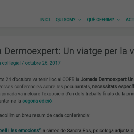
INICI
QUI SOM?
QUÈ OFERIM?
ACT
 Dermoexpert: Un viatge per la vi
col·legial
/
octubre 26, 2017
ts 24 d’octubre va tenir lloc al COFB la
Jornada Dermoexpert: Un v
verses conferències sobre les peculiaritats,
necessitats específ
a jornada va incloure l’exposició d’un dels treballs finals de la
entar-ne la
segona edició
.
recollim un breu resum de cada conferència:
pell i les emocions”
, a càrrec de Sandra Ros, psicòloga adjunta d