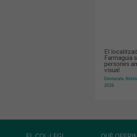
El localitza
Farmaguia s
persones am
visual
Destacats
,
Notes
2026
EL COL·LEGI
QUÈ OFERIM