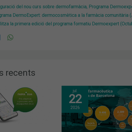
uguració del nou curs sobre dermofarmàcia, Programa Dermoexp
grama DermoExpert: dermocosmètica a la farmàcia comunitària (J
litza la primera edició del programa formatiu Dermoexpert (Oct
s recents
jul.
22
2026