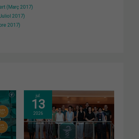
ert (Març 2017)
uliol 2017)
ubre 2017)
jul.
13
2026