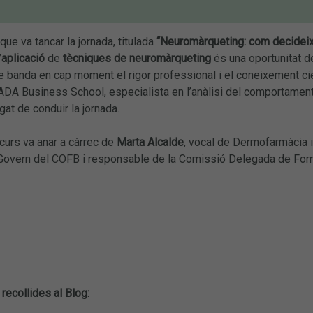
que va tancar la jornada, titulada
“Neuromàrqueting: com decideix e
’
aplicació
de
tècniques de neuromàrqueting
és una oportunitat d
 banda en cap moment el rigor professional i el coneixement cie
ADA Business School, especialista en l’anàlisi del comportament
gat de conduir la jornada.
curs va anar a càrrec de
Marta Alcalde
, vocal de Dermofarmàcia i
 Govern del COFB i responsable de la Comissió Delegada de For
 recollides al Blog: