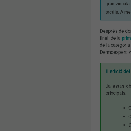
gran vincula
tàctils. A m
Després de donar
final de la
prim
de la categoria
Dermoexpert, va
II edició de
Ja estan ob
principals:
O
C
D