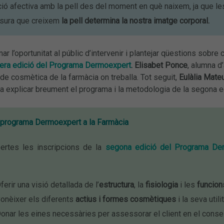
ció afectiva amb la pell des del moment en què naixem, ja que l
esura que creixem
la pell determina la nostra imatge corporal.
 l’oportunitat al públic d’intervenir i plantejar qüestions sobre c
era edició del
Programa Dermoexpert
.
Elisabet Ponce
, alumna d
 de cosmètica de la farmàcia on treballa. Tot seguit,
Eulàlia Mate
 explicar breument el programa i la metodologia de la segona e
l programa Dermoexpert a la Farmàcia
ertes les inscripcions de la
segona edició del
Programa Der
ferir una visió detallada de l’
estructura
, la
fisiologia
i les
funcion
onèixer els diferents
actius i formes cosmètiques
i la seva util
onar les eines necessàries per assessorar el client en el conse