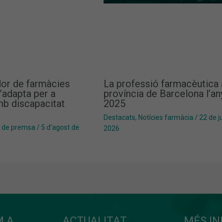
dor de farmàcies
La professió farmacèutica 
’adapta per a
província de Barcelona l’an
b discapacitat
2025
Destacats
,
Notícies farmàcia
/
22 de ju
 de premsa
/
5 d'agost de
2026
 A...
ACTUALITAT
MÉS I