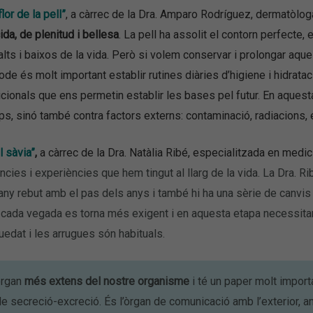
flor de la pell”
,
a càrrec de la Dra. Amparo Rodríguez, dermatòlog
ida, de plenitud i bellesa
. La pell ha assolit el contorn perfecte, 
alts i baixos de la vida. Però si volem conservar i prolongar aqu
ode és molt important establir rutines diàries d’higiene i hidrat
cionals que ens permetin establir les bases pel futur. En aques
s, sinó també contra factors externs: contaminació, radiacions, 
l sàvia”
,
a càrrec de la Dra. Natàlia Ribé, especialitzada en medic
ncies i experiències que hem tingut al llarg de la vida. La Dra. R
any rebut amb el pas dels anys i també hi ha una sèrie de canvis
 cada vegada es torna més exigent i en aquesta etapa necessitar
edat i les arrugues són habituals.
òrgan
més extens del nostre organisme
i té un paper molt importa
 secreció-excreció. És l’òrgan de comunicació amb l’exterior, 