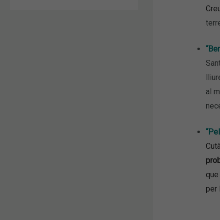
Creu
terr
“Ben
Sant
lliu
al m
nece
“Pel
Cutà
prob
que 
per 