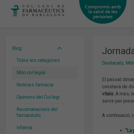
Vés
al
contingut
Jornada
Blog
Totes les categories
Destacats
,
Món 
Món col·legial
El passat dimar
Notícies farmàcia
constava de di
vitals
. A més, l
Opinions del Col·legi
servir per pres
Recomanacions del
farmacèutic
A continuació, 
Infarma
“La 