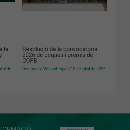
a la
Resolució de la convocatòria
y
2026 de beques i premis del
COFB
liol de
Destacats
,
Món col·legial
/
13 de juliol de 2026
NFORMACIÓ