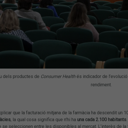
tiu dels productes de
Consumer Health
és indicador de l’evolució 
rendiment.
plicar que la facturació mitjana de la farmàcia ha descendit un 1
àcies
, la qual cosa significa que n’hi ha
una cada 2.100 habitants
 se seleccionen entre les disponibles al mercat. L’interès de la