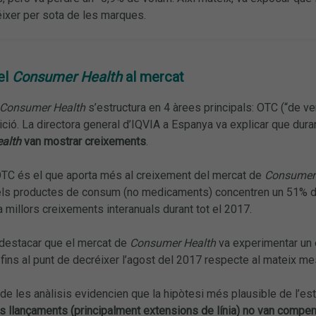
éixer per sota de les marques.
el
Consumer Health
al mercat
Consumer Health
s’estructura en 4 àrees principals: OTC (“de vend
rició. La directora general d’IQVIA a Espanya va explicar que dur
alth
van mostrar creixements
.
TC és el que aporta més al creixement del mercat de
Consumer 
els productes de consum (no medicaments) concentren un 51% de
 millors creixements interanuals durant tot el 2017.
a destacar que el mercat de
Consumer Health
va experimentar un 
, fins al punt de decréixer l’agost del 2017 respecte al mateix mes
 de les anàlisis evidencien que la hipòtesi més plausible de l’
s llançaments (principalment extensions de línia) no van compen