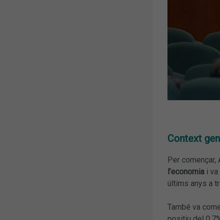
Context gene
Per començar, 
l’economia
i va
últims anys a 
També va comen
positiu del 0,7