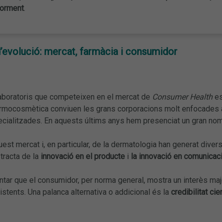
iorment
.
d’evolució: mercat, farmàcia i consumidor
laboratoris que competeixen en el mercat de
Consumer Health
es
ermocosmètica conviuen les grans corporacions molt enfocades 
ialitzades. En aquests últims anys hem presenciat un gran nom
uest mercat i, en particular, de la dermatologia han generat di
 tracta de la
innovació en el producte
i
la innovació en comunicació
tar que el consumidor, per norma general, mostra un interès majo
istents. Una palanca alternativa o addicional és la
credibilitat cie