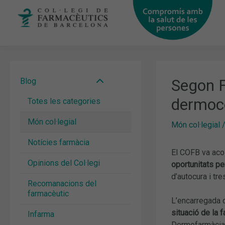
Vés
al
contingut
Segon F
Blog
dermoco
Totes les categories
Món col·legial
Món col·legial
Notícies farmàcia
El COFB va aco
Opinions del Col·legi
oportunitats pe
d’autocura i tre
Recomanacions del
farmacèutic
L’encarregada 
situació de la 
Infarma
Dermofarmàcia 