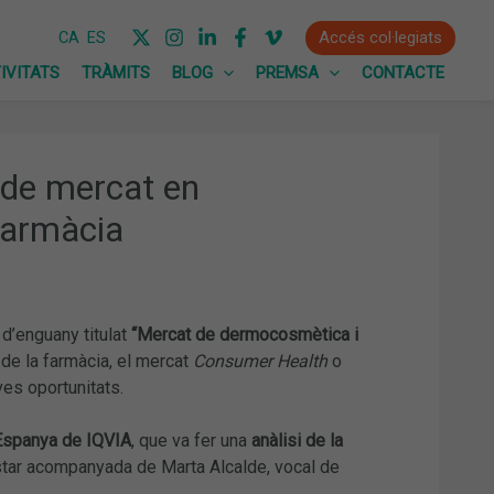
Accés col·legiats
CA
ES
IVITATS
TRÀMITS
BLOG
PREMSA
CONTACTE
 de mercat en
farmàcia
d’enguany titulat
“Mercat de dermocosmètica i
 de la farmàcia, el mercat
Consumer Health
o
ves oportunitats.
 Espanya de IQVIA
, que va fer una
anàlisi de la
star acompanyada de Marta Alcalde, vocal de