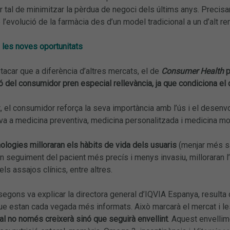
 tal de minimitzar la pèrdua de negoci dels últims anys. Precisa
 l’evolució de la farmàcia des d’un model tradicional a un d’alt re
 les noves oportunitats
acar que a diferència d’altres mercats, el de
Consumer Health
p
ió del consumidor pren especial rellevància, ja que condiciona 
 el consumidor reforça la seva importància amb l’ús i el desenv
va a medicina preventiva, medicina personalitzada i medicina mo
logies milloraran els hàbits de vida dels usuaris
(menjar més sa,
n seguiment del pacient més precís i menys invasiu, milloraran l
els assajos clínics, entre altres.
 segons va explicar la directora general d’IQVIA Espanya, resulta c
 estan cada vegada més informats. Això marcarà el mercat i les 
l no només creixerà sinó que seguirà envellint
. Aquest envellim