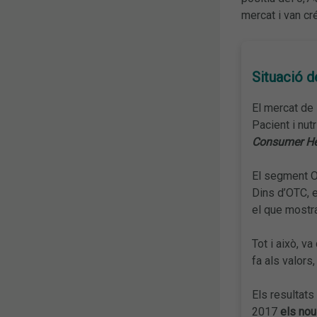
mercat i van cr
Situació d
El mercat de
Pacient i nut
Consumer He
El segment O
Dins d’OTC, 
el que mostra
Tot i això, v
fa als valors
Els resultats
2017
els nou