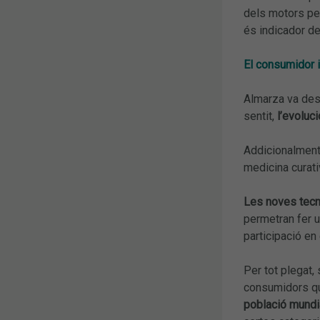
dels motors per
és indicador de
El consumidor i
Almarza va dest
sentit,
l’evoluc
Addicionalment,
medicina curati
Les noves tecno
permetran fer u
participació en 
Per tot plegat,
consumidors que
població mundia