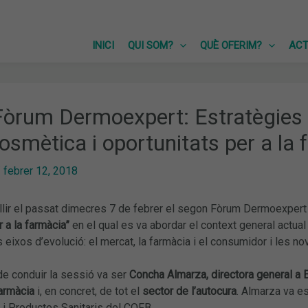
INICI
QUI SOM?
QUÈ OFERIM?
ACT
òrum Dermoexpert: Estratègies
smètica i oportunitats per a la 
/
febrer 12, 2018
llir el passat dimecres 7 de febrer el segon Fòrum Dermoexpert 
r a la farmàcia”
en el qual es va abordar el context general actual
s eixos d’evolució: el mercat, la farmàcia i el consumidor i les no
de conduir la sessió va ser
Concha Almarza, directora general a
farmàcia
i, en concret, de tot el
sector de l’autocura
. Almarza va e
i Productes Sanitaris del COFB.