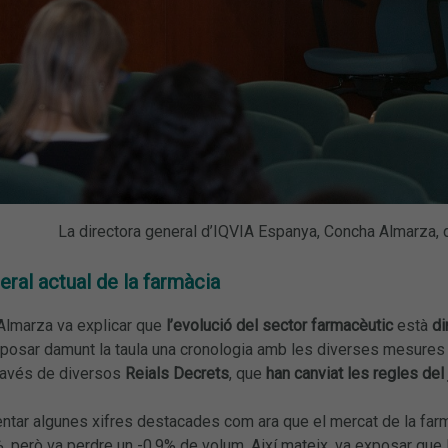
La directora general d’IQVIA Espanya, Concha Almarza,
ral actual de la farmàcia
Almarza va explicar que
l’evolució del sector farmacèutic
està
di
 posar damunt la taula una cronologia amb les diverses mesur
través de diversos
Reials Decrets
, que
han canviat les regles del
tar algunes xifres destacades com ara que el mercat de la farm
%, però va perdre un -0,9% de volum. Així mateix, va exposar que 