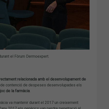
 durant el Fòrum Dermoexpert.
rectament relacionada amb el desenvolupament de
es de contenció de despeses desenvolupades els
 joc de la farmàcia
.
àcia va mantenir durant el 2017 un creixement
l’any 2017 els genèrics van perdre penetració al