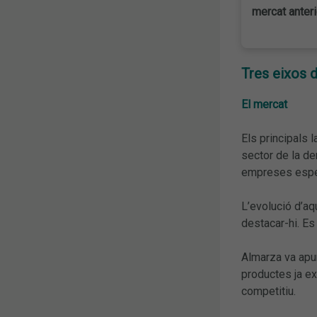
mercat anter
Tres eixos 
El mercat
Els principals 
sector de la d
empreses espec
L’evolució d’aq
destacar-hi. Es
Almarza va apun
productes ja ex
competitiu.