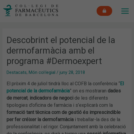
Vés
MAI
al
ME
contingut
Descobrint el potencial de la
dermofarmàcia amb el
programa #Dermoexpert
Destacats
,
Món col·legial
/
juny 28, 2018
El pròxim 4 de juliol tindrà lloc al COFB la conferència “
El
potencial de la dermofarmàcia
” on es mostraran
dades
de mercat
,
indicadors de negoci
de les diferents
tipologies d’oficina de farmàcia i s’explicarà com la
formació tant tècnica com de gestió és imprescindible
per fer créixer la dermofarmàcia
i treballar-la des de la
professionalitat i el rigor. Conjuntament amb la celebració
de la conferència, es durà a terme una
sessió informativa