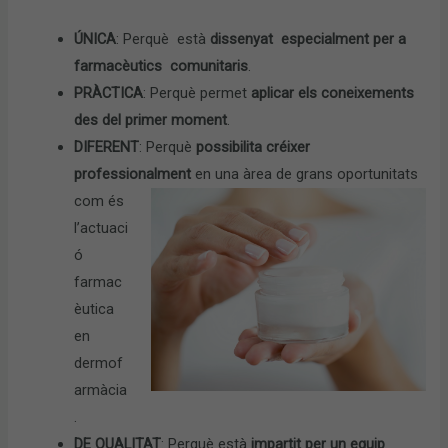
ÚNICA
: Perquè està
dissenyat especialment per a
farmacèutics comun
itaris
.
PRÀCTICA
: Perquè permet
aplicar els coneixements
des del primer moment
.
DIFERENT
: Perquè
possibilita créixer
professionalment
en una àrea de grans oportunitats
com
és
l’actuaci
ó
farmac
èutica
en
dermof
armàcia
.
DE QUALITAT
: Perquè està
impartit per un equip