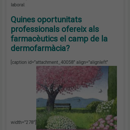
laboral.
Quines oportunitats
professionals ofereix als
farmacèutics el camp de la
dermofarmàcia?
[caption id="attachment_40058" align="alignleft"
width="278"]