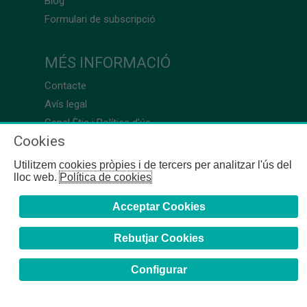
Blog
Formulari de subscripció
MÉS INFORMACIÓ
Contacte
Avís legal
Canal Ètic i Política d’ús
Cookies
Utilitzem cookies pròpies i de tercers per analitzar l'ús del
lloc web.
Política de cookies
Acceptar Cookies
Rebutjar Cookies
Configurar
COFB
- 2024 | Girona, 64-66 - 08009 Barcelona - Tel. +34
93 244 07 10