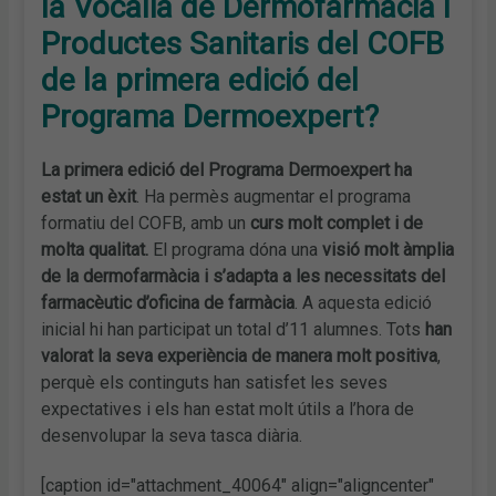
la Vocalia de Dermofarmàcia i
Productes Sanitaris del COFB
de la primera edició del
Programa Dermoexpert?
La primera edició
del Programa Dermoexpert ha
estat un èxit
. Ha permès augmentar el programa
formatiu del COFB, amb un
curs molt complet i de
molta qualitat.
El programa dóna una
visió molt àmplia
de la dermofarmàcia i s’adapta a les necessitats del
farmacèutic d’oficina de farmàcia
. A aquesta edició
inicial hi han participat un total d’11 alumnes. Tots
han
valorat la seva experiència de manera molt positiva
,
perquè els continguts han satisfet les seves
expectatives i els han estat molt útils a l’hora de
desenvolupar la seva tasca diària.
[caption id="attachment_40064" align="aligncenter"