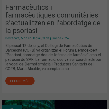
Farmacèutics i
farmacèutiques comunitàries
s’actualitzen en l’abordatge de
la psoriasi
Destacats
,
Món col·legial
/
3 de juliol de 2024
El passat 12 de juny, el Col·legi de Farmacèutics de
Barcelona (COFB) va organitzar el Fòrum Dermoexpert
“Psoriasi, abordatge des de l’oficina de farmàcia” amb el
patrocini de SVR. La formació, que va ser coordinada per
la vocal de Dermofarmàcia i Productes Sanitaris del
COFB, Marta Alcalde, va comptar amb
LLEGIR MÉS
DOS
set.