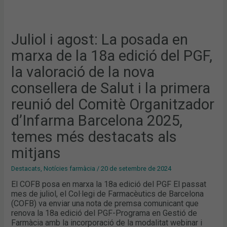
DE
SALUT
I
LA
PRIMERA
Juliol i agost: La posada en
REUNIÓ
DEL
marxa de la 18a edició del PGF,
COMITÈ
ORGANITZADOR
D’INFARMA
la valoració de la nova
BARCELONA
2025,
consellera de Salut i la primera
TEMES
MÉS
DESTACATS
reunió del Comitè Organitzador
ALS
MITJANS
d’Infarma Barcelona 2025,
temes més destacats als
mitjans
Destacats
,
Notícies farmàcia
/
20 de setembre de 2024
El COFB posa en marxa la 18a edició del PGF El passat
mes de juliol, el Col·legi de Farmacèutics de Barcelona
(COFB) va enviar una nota de premsa comunicant que
renova la 18a edició del PGF-Programa en Gestió de
Farmàcia amb la incorporació de la modalitat webinar i