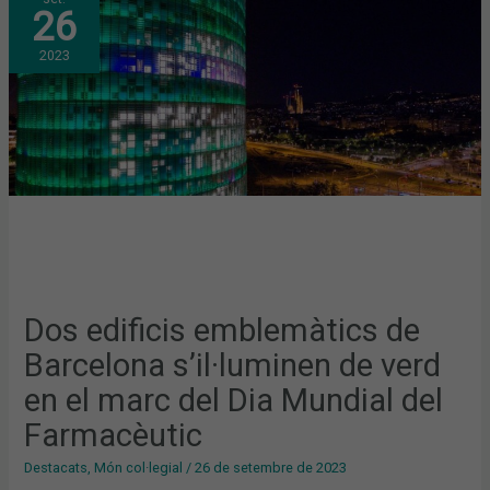
EDIFICIS
26
EMBLEMÀTICS
DE
BARCELONA
2023
S’IL·LUMINEN
DE
VERD
EN
EL
MARC
DEL
DIA
MUNDIAL
DEL
FARMACÈUTIC
Dos edificis emblemàtics de
Barcelona s’il·luminen de verd
en el marc del Dia Mundial del
Farmacèutic
Destacats
,
Món col·legial
/
26 de setembre de 2023