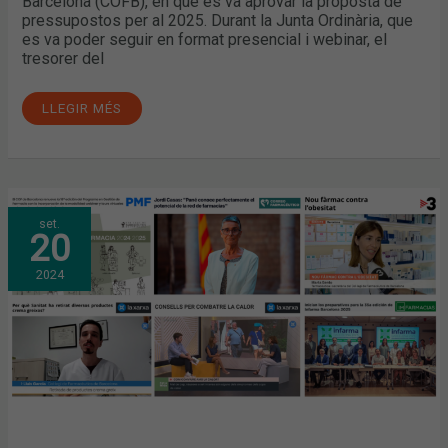
Barcelona (COFB), en què es va aprovar la proposta de
pressupostos per al 2025. Durant la Junta Ordinària, que
es va poder seguir en format presencial i webinar, el
tresorer del
LLEGIR MÉS
JULIOL
set.
I
20
AGOST:
LA
POSADA
2024
EN
MARXA
DE
LA
18A
EDICIÓ
DEL
PGF,
LA
VALORACIÓ
DE
LA
NOVA
CONSELLERA