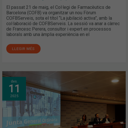
El passat 21 de maig, el Col·legi de Farmacèutics de
Barcelona (COFB) va organitzar un nou Fòrum
COFBServeis, sota el títol “La jubilació activa”, amb la
col·laboració de COFBServeis. La sessió va anar a càrrec
de Francesc Perera, consultor i expert en processos
laborals amb una àmplia experiència en el
LLEGIR MÉS
JUNTA
des.
GENERAL
11
ORDINÀRIA:
APROVATS
ELS
2025
PRESSUPOSTOS
PER
AL
2026