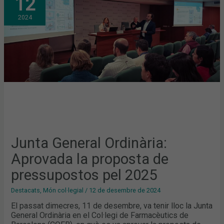
12
APROVADA
LA
2024
PROPOSTA
DE
PRESSUPOSTOS
PEL
2025
Junta General Ordinària:
Aprovada la proposta de
pressupostos pel 2025
Destacats
,
Món col·legial
/
12 de desembre de 2024
El passat dimecres, 11 de desembre, va tenir lloc la Junta
General Ordinària en el Col·legi de Farmacèutics de