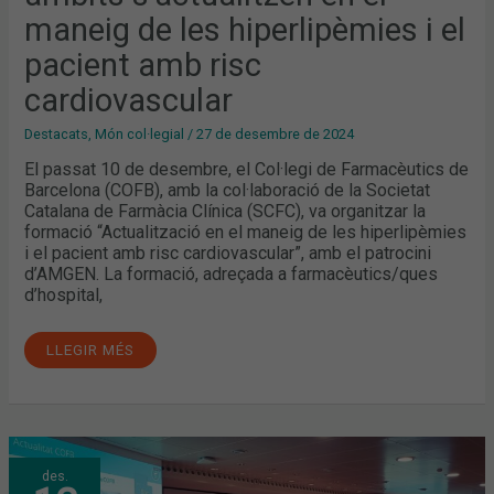
maneig de les hiperlipèmies i el
pacient amb risc
cardiovascular
Destacats
,
Món col·legial
/
27 de desembre de 2024
El passat 10 de desembre, el Col·legi de Farmacèutics de
Barcelona (COFB), amb la col·laboració de la Societat
Catalana de Farmàcia Clínica (SCFC), va organitzar la
formació “Actualització en el maneig de les hiperlipèmies
i el pacient amb risc cardiovascular”, amb el patrocini
d’AMGEN. La formació, adreçada a farmacèutics/ques
d’hospital,
LLEGIR MÉS
JUNTA
des.
GENERAL
ORDINÀRIA: