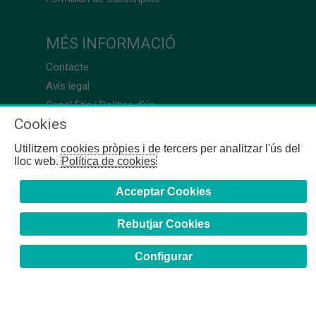
MÉS INFORMACIÓ
Contacte
Avís legal
Canal Ètic i Política d’ús
Cookies
Utilitzem cookies pròpies i de tercers per analitzar l'ús del
lloc web.
Política de cookies
Acceptar Cookies
Rebutjar Cookies
Configurar
COFB
- 2024 | Girona, 64-66 - 08009 Barcelona - Tel. +34
93 244 07 10