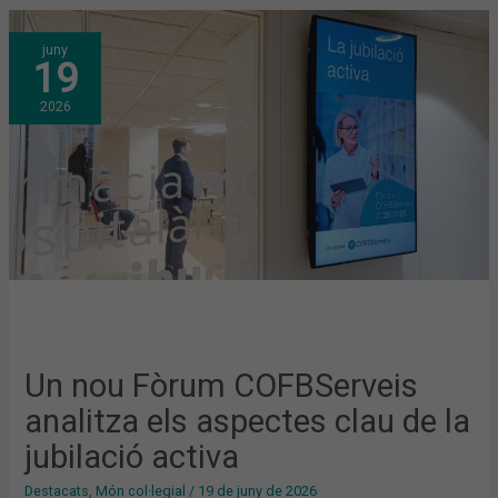
UN
juny
NOU
19
FÒRUM
COFBSERVEIS
ANALITZA
2026
ELS
ASPECTES
CLAU
DE
LA
JUBILACIÓ
ACTIVA
Un nou Fòrum COFBServeis
analitza els aspectes clau de la
jubilació activa
Destacats
,
Món col·legial
/
19 de juny de 2026