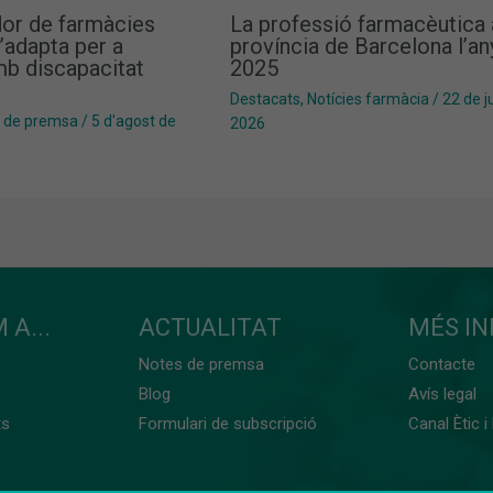
dor de farmàcies
La professió farmacèutica 
’adapta per a
província de Barcelona l’an
b discapacitat
2025
Destacats
,
Notícies farmàcia
/
22 de ju
 de premsa
/
5 d'agost de
2026
 A...
ACTUALITAT
MÉS I
Notes de premsa
Contacte
Blog
Avís legal
ts
Formulari de subscripció
Canal Ètic i