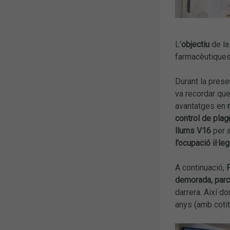
L’
objectiu
de la
farmacèutiques 
Durant la prese
va recordar que
avantatges en
control de pla
llums V16
per 
l’ocupació il·le
A continuació,
demorada, parcia
darrera. Així d
anys (amb cotit