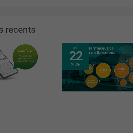
s recents
jul.
22
2026