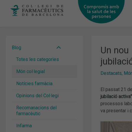
Vés
al
contingut
Un nou 
Blog
jubilaci
Totes les categories
Món col·legial
Destacats
,
Món 
Notícies farmàcia
El passat 21 de
Opinions del Col·legi
jubilació activa
processos labo
Recomanacions del
va presentar i 
farmacèutic
Infarma