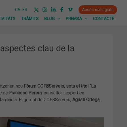
Accés col·legiats
CA
ES
IVITATS
TRÀMITS
BLOG
PREMSA
CONTACTE
aspectes clau de la
itzar un nou
Fòrum COFBServeis, sota el títol “La
ec de
Francesc Perera
, consultor i expert en
 farmàcia. El gerent de COFBServeis,
Agustí Ortega
,