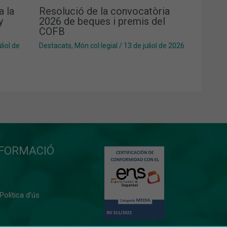
a la
Resolució de la convocatòria
y
2026 de beques i premis del
COFB
liol de
Destacats
,
Món col·legial
/
13 de juliol de 2026
NFORMACIÓ
 Política d’ús