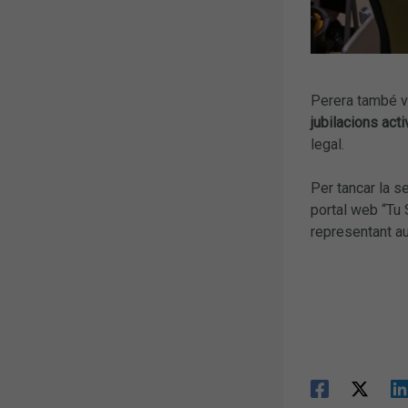
Perera també v
jubilacions act
legal.
Per tancar la s
portal web “Tu 
representant au