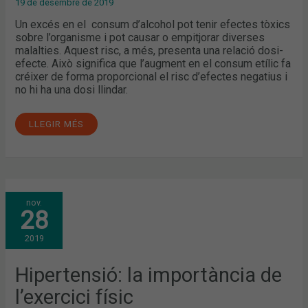
19 de desembre de 2019
Un excés en el consum d’alcohol pot tenir efectes tòxics
sobre l’organisme i pot causar o empitjorar diverses
malalties. Aquest risc, a més, presenta una relació dosi-
efecte. Això significa que l’augment en el consum etílic fa
créixer de forma proporcional el risc d’efectes negatius i
no hi ha una dosi llindar.
LLEGIR MÉS
HIPERTENSIÓ:
nov.
LA
28
IMPORTÀNCIA
DE
L’EXERCICI
2019
FÍSIC
Hipertensió: la importància de
l’exercici físic