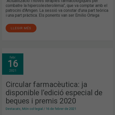
“Actualització i noves teràpies farmacològiques per
combatre la hipercolesterolèmia”, que va comptar amb el
patrocini d’Amgen. La sessió va constar d’una part teòrica
i una part pràctica. Els ponents van ser Emilio Ortega
LLEGIR MÉS
CIRCULAR
febr.
FARMACÈUTICA:
16
JA
DISPONIBLE
L’EDICIÓ
2021
ESPECIAL
DE
BEQUES
I
Circular farmacèutica: ja
PREMIS
2020
disponible l’edició especial de
beques i premis 2020
Destacats
,
Món col·legial
/
16 de febrer de 2021