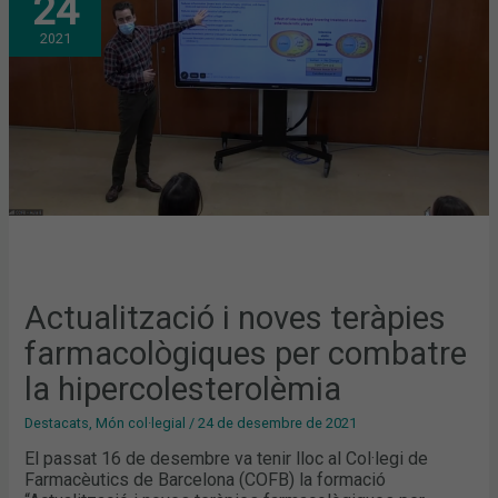
24
TERÀPIES
FARMACOLÒGIQUES
2021
PER
COMBATRE
LA
HIPERCOLESTEROLÈMIA
Actualització i noves teràpies
farmacològiques per combatre
la hipercolesterolèmia
Destacats
,
Món col·legial
/
24 de desembre de 2021
El passat 16 de desembre va tenir lloc al Col·legi de
Farmacèutics de Barcelona (COFB) la formació