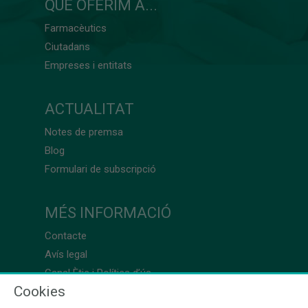
QUÈ OFERIM A...
Farmacèutics
Ciutadans
Empreses i entitats
ACTUALITAT
Notes de premsa
Blog
Formulari de subscripció
MÉS INFORMACIÓ
Contacte
Avís legal
Canal Ètic i Política d’ús
Cookies