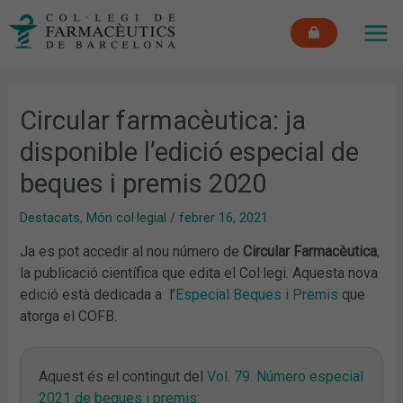
Vés
MAI
al
ME
contingut
Circular farmacèutica: ja
disponible l’edició especial de
beques i premis 2020
Destacats
,
Món col·legial
/
febrer 16, 2021
Ja es pot accedir al nou número de
Circular Farmacèutica
,
la publicació científica que edita el Col·legi. Aquesta nova
edició està dedicada a l’
Especial Beques i Premis
que
atorga el COFB.
Aquest és el contingut del
Vol. 79. Número especial
2021 de beques i premis
: