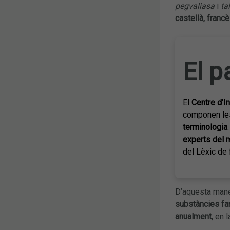
pegvaliasa
i
ta
castellà, francè
El p
El
Centre d’I
componen le
terminologia
experts del
del Lèxic de 
D’aquesta mane
substàncies
fa
anualment,
en l