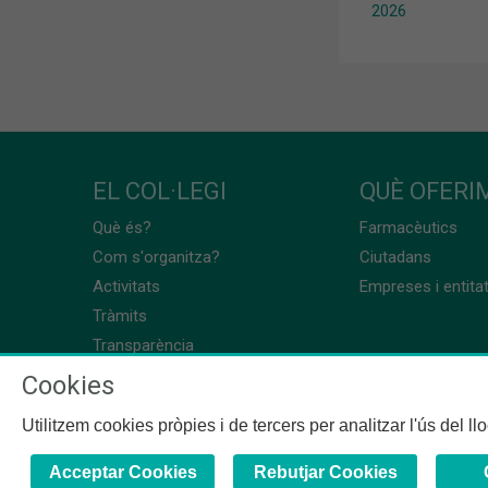
2026
EL COL·LEGI
QUÈ OFERIM
Què és?
Farmacèutics
Com s'organitza?
Ciutadans
Activitats
Empreses i entita
Tràmits
Transparència
Cookies
Utilitzem cookies pròpies i de tercers per analitzar l'ús del l
Acceptar Cookies
Rebutjar Cookies