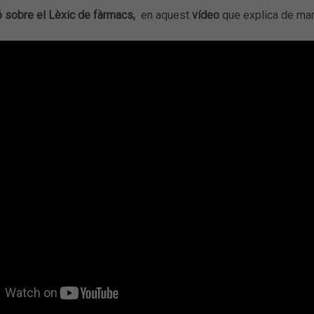
 sobre el Lèxic de fàrmacs,
en aquest
vídeo
que explica de man