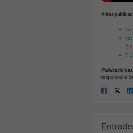
Altres publicac
Nova
Nove
(20
El C
Publicació bas
responsable del
Entrade