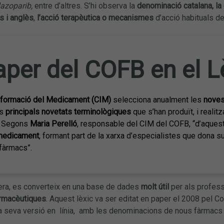
lazoparib,
entre d’altres. S’hi observa la
denominació catalana, la 
s i anglès
,
l’acció terapèutica o mecanismes
d’acció habituals de 
aper del COFB en el 
nformació del Medicament
(CIM)
selecciona anualment les
noves
s
principals novetats terminològiques
que s’han produït, i realit
. Segons
Maria Perelló
, responsable del CIM del COFB, “d’aques
 medicament
, formant part de la xarxa d’especialistes que dona su
fàrmacs”.
ra, es converteix en una base de dades
molt útil
per als profess
rmacèutiques
. Aquest lèxic va ser editat en paper el 2008 pel C
a seva versió en línia, amb les denominacions de nous fàrmacs 