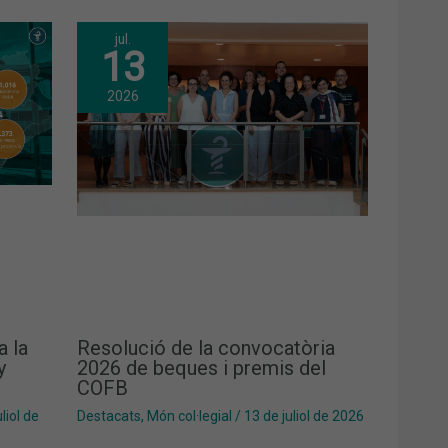
jul.
13
2026
a la
Resolució de la convocatòria
y
2026 de beques i premis del
COFB
liol de
Destacats
,
Món col·legial
/
13 de juliol de 2026