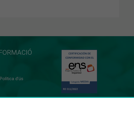
NFORMACIÓ
 Política d’ús
0