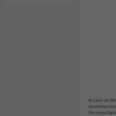
Al
Lèxic de fà
denominacions c
Són consultabl