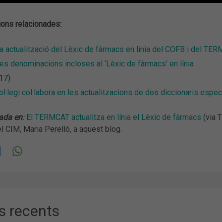
ions relacionades:
 actualització del Lèxic de fàrmacs en línia del COFB i del TE
s denominacions incloses al ‘Lèxic de fàrmacs’ en línia
17)
ol·legi col·labora en les actualitzacions de dos diccionaris esp
ada en
:
El TERMCAT actualitza en línia el Lèxic de fàrmacs
(via 
 CIM, Maria Perelló, a aquest blog.
s recents