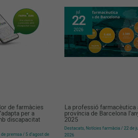
jul.
22
2026
dor de farmàcies
La professió farmacèutica 
’adapta per a
província de Barcelona l’an
b discapacitat
2025
Destacats
,
Notícies farmàcia
/
22 de ju
 de premsa
/
5 d'agost de
2026