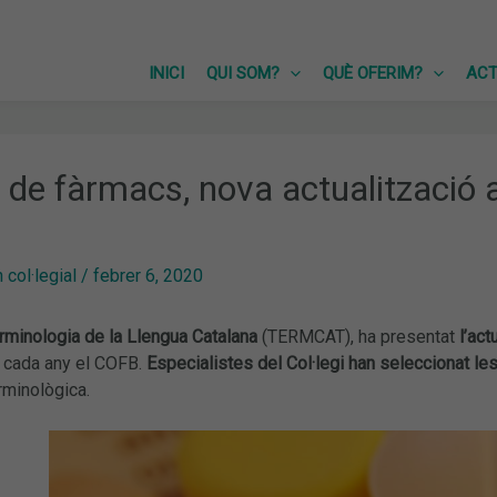
INICI
QUI SOM?
QUÈ OFERIM?
ACT
c de fàrmacs, nova actualització 
col·legial
/
febrer 6, 2020
rminologia de la Llengua Catalana
(TERMCAT), ha presentat
l’act
m cada any el COFB.
Especialistes del Col·legi
han seleccionat le
erminològica.