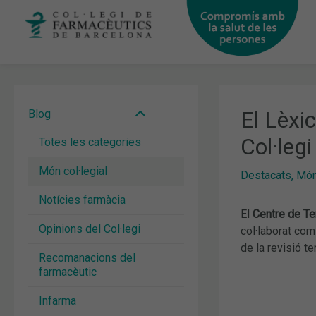
Vés
al
contingut
El Lèxi
Blog
Col·legi
Totes les categories
Món col·legial
Destacats
,
Món 
Notícies farmàcia
El
Centre de Te
Opinions del Col·legi
col·laborat co
de la revisió t
Recomanacions del
farmacèutic
Infarma