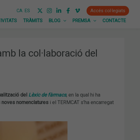
Accés col·legiats
CA
ES
IVITATS
TRÀMITS
BLOG
PREMSA
CONTACTE
amb la col·laboració del
ualització del
Lèxic de fàrmacs
, en la qual hi ha
s noves nomenclatures
i el TERMCAT s’ha encarregat