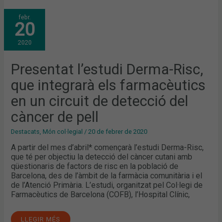
PRESENTAT
febr.
L’ESTUDI
20
DERMA-
RISC,
QUE
2020
INTEGRARÀ
ELS
FARMACÈUTICS
EN
Presentat l’estudi Derma-Risc,
UN
CIRCUIT
que integrarà els farmacèutics
DE
DETECCIÓ
DEL
en un circuit de detecció del
CÀNCER
DE
càncer de pell
PELL
Destacats
,
Món col·legial
/
20 de febrer de 2020
A partir del mes d’abril* començarà l’estudi Derma-Risc,
que té per objectiu la detecció del càncer cutani amb
qüestionaris de factors de risc en la població de
Barcelona, des de l’àmbit de la farmàcia comunitària i el
de l’Atenció Primària. L’estudi, organitzat pel Col·legi de
Farmacèutics de Barcelona (COFB), l’Hospital Clínic,
LLEGIR MÉS