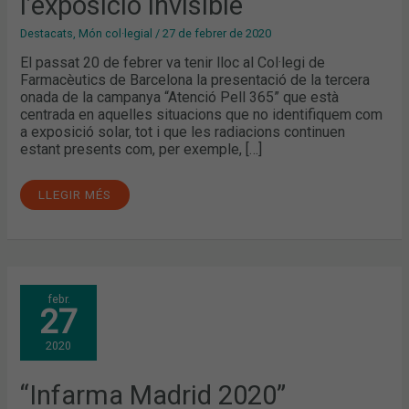
l’exposició invisible
Destacats
,
Món col·legial
/
27 de febrer de 2020
El passat 20 de febrer va tenir lloc al Col·legi de
Farmacèutics de Barcelona la presentació de la tercera
onada de la campanya “Atenció Pell 365” que està
centrada en aquelles situacions que no identifiquem com
a exposició solar, tot i que les radiacions continuen
estant presents com, per exemple, […]
LLEGIR MÉS
“INFARMA
febr.
MADRID
27
2020”
DESMENTEIX
LA
2020
SEVA
CANCEL·LACIÓ
“Infarma Madrid 2020”