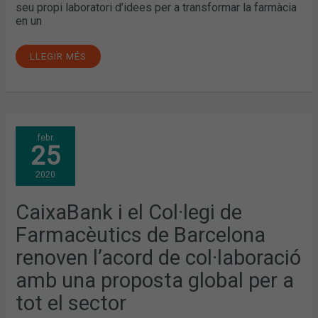
seu propi laboratori d’idees per a transformar la farmàcia
en un
LLEGIR MÉS
CAIXABANK
febr.
I
25
EL
COL·LEGI
DE
2020
FARMACÈUTICS
DE
BARCELONA
RENOVEN
CaixaBank i el Col·legi de
L’ACORD
DE
Farmacèutics de Barcelona
COL·LABORACIÓ
AMB
UNA
renoven l’acord de col·laboració
PROPOSTA
GLOBAL
amb una proposta global per a
PER
A
TOT
tot el sector
EL
SECTOR