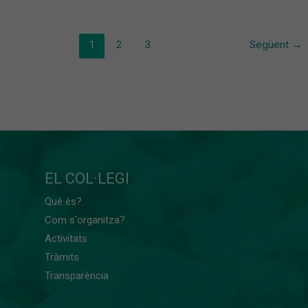
1
2
3
Següent
→
EL COL·LEGI
Què és?
Com s'organitza?
Activitats
Tràmits
Transparència