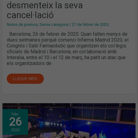
desmenteix la seva
cancel·lació
Notes de premsa
,
Sense categoria
/
27 de febrer de 2020
Barcelona, 26 de febrer de 2020. Quan falten menys de
dues setmanes perquè comenci Infarma Madrid 2020, el
Congrés i Saló Farmacèutic que organitzen els col·legis
oficials de Madrid i Barcelona, en col·laboració amb
Interalia, entre el 10 i el 12 de març, ha patit un atac que
els organitzadors de
LLEGIR MÉS
‘INFARMA
febr.
MADRID
26
2020’
OBRIRÀ
UN
2020
ESPAI
PER