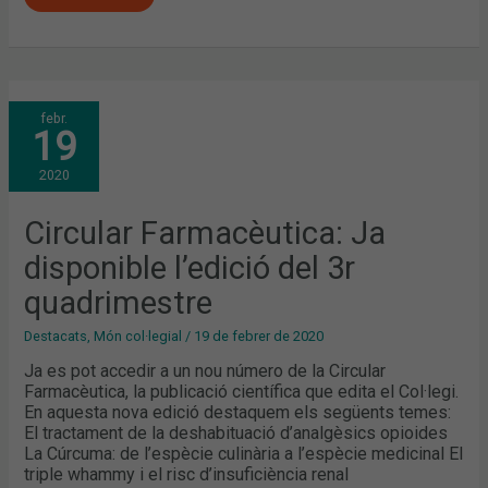
CIRCULAR
febr.
FARMACÈUTICA:
19
JA
DISPONIBLE
L’EDICIÓ
2020
DEL
3R
QUADRIMESTRE
Circular Farmacèutica: Ja
disponible l’edició del 3r
quadrimestre
Destacats
,
Món col·legial
/
19 de febrer de 2020
Ja es pot accedir a un nou número de la Circular
Farmacèutica, la publicació científica que edita el Col·legi.
En aquesta nova edició destaquem els següents temes:
El tractament de la deshabituació d’analgèsics opioides
La Cúrcuma: de l’espècie culinària a l’espècie medicinal El
triple whammy i el risc d’insuficiència renal