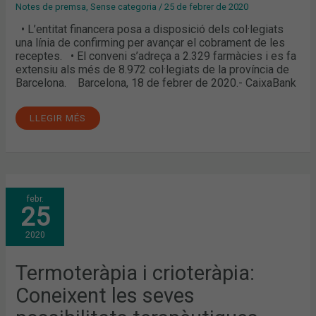
Notes de premsa
,
Sense categoria
/
25 de febrer de 2020
• L’entitat financera posa a disposició dels col·legiats
una línia de confirming per avançar el cobrament de les
receptes. • El conveni s’adreça a 2.329 farmàcies i es fa
extensiu als més de 8.972 col·legiats de la província de
Barcelona. Barcelona, 18 de febrer de 2020.- CaixaBank
LLEGIR MÉS
TERMOTERÀPIA
febr.
I
25
CRIOTERÀPIA:
CONEIXENT
LES
2020
SEVES
POSSIBILITATS
TERAPÈUTIQUES
Termoteràpia i crioteràpia:
Coneixent les seves