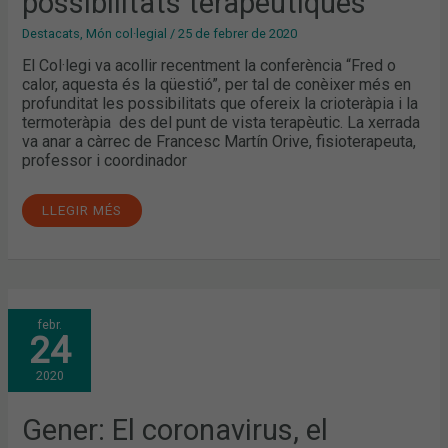
possibilitats terapèutiques
Destacats
,
Món col·legial
/
25 de febrer de 2020
El Col·legi va acollir recentment la conferència “Fred o
calor, aquesta és la qüestió”, per tal de conèixer més en
profunditat les possibilitats que ofereix la crioteràpia i la
termoteràpia des del punt de vista terapèutic. La xerrada
va anar a càrrec de Francesc Martín Orive, fisioterapeuta,
professor i coordinador
LLEGIR MÉS
GENER:
febr.
EL
24
CORONAVIRUS,
EL
PROJECTE
2020
PILOT
DE
CRIBRATGE
DEL
Gener: El coronavirus, el
CHAGAS
I