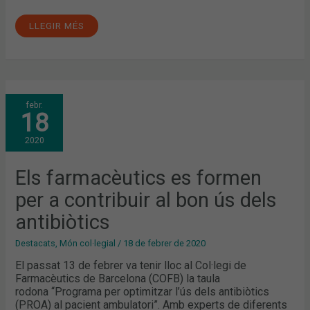
LLEGIR MÉS
ELS
febr.
FARMACÈUTICS
18
ES
FORMEN
PER
2020
A
CONTRIBUIR
AL
BON
Els farmacèutics es formen
ÚS
DELS
per a contribuir al bon ús dels
ANTIBIÒTICS
antibiòtics
Destacats
,
Món col·legial
/
18 de febrer de 2020
El passat 13 de febrer va tenir lloc al Col·legi de
Farmacèutics de Barcelona (COFB) la taula
rodona “Programa per optimitzar l’ús dels antibiòtics
(PROA) al pacient ambulatori”. Amb experts de diferents