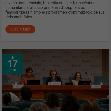
nivells assistencials, l’objectiu era que farmacèutics
comunitaris, d’atenció primària i d’hospitals es
familiaritzessin amb els programes d’optimització de l’ús
dels antibiòtics
LLEGIR MÉS
FARMACÈUTICS
febr.
COMUNITARIS,
17
D’ATENCIÓ
PRIMÀRIA
I
2020
D’HOSPITALS
ES
FORMEN
PER
CONTRIBUIR
AL
BON
ÚS
DELS
ANTIBIÒTICS