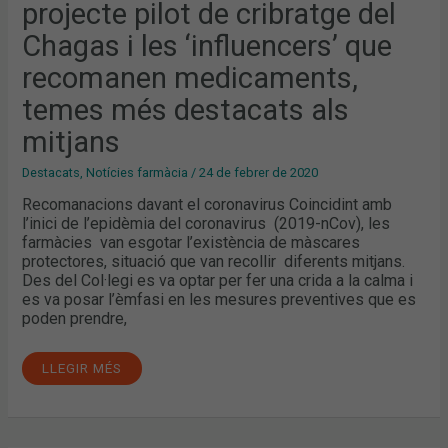
projecte pilot de cribratge del
LES
‘INFLUENCERS’
QUE
Chagas i les ‘influencers’ que
RECOMANEN
MEDICAMENTS,
recomanen medicaments,
TEMES
MÉS
DESTACATS
temes més destacats als
ALS
MITJANS
mitjans
Destacats
,
Notícies farmàcia
/
24 de febrer de 2020
Recomanacions davant el coronavirus Coincidint amb
l’inici de l’epidèmia del coronavirus (2019-nCov), les
farmàcies van esgotar l’existència de màscares
protectores, situació que van recollir diferents mitjans.
Des del Col·legi es va optar per fer una crida a la calma i
es va posar l’èmfasi en les mesures preventives que es
poden prendre,
LLEGIR MÉS