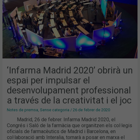
IMPULSAR
EL
DESENVOLUPAMENT
PROFESSIONAL
A
TRAVÉS
DE
LA
CREATIVITAT
I
EL
JOC
‘Infarma Madrid 2020’ obrirà un
espai per impulsar el
desenvolupament professional
a través de la creativitat i el joc
Notes de premsa
,
Sense categoria
/
26 de febrer de 2020
Madrid, 26 de febrer. Infarma Madrid 2020, el
Congrés i Saló de la farmàcia que organitzen els col·legis
oficials de farmacèutics de Madrid i Barcelona, en
col·laboració amb Interalia, tornarà a posar en marxa el