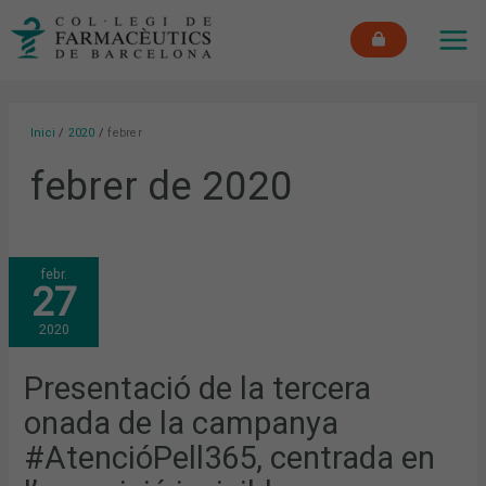
Vés
MAI
al
ME
contingut
Inici
2020
febrer
febrer de 2020
PRESENTACIÓ
febr.
DE
27
LA
TERCERA
ONADA
2020
DE
LA
CAMPANYA
#ATENCIÓPELL365,
Presentació de la tercera
CENTRADA
EN
onada de la campanya
L’EXPOSICIÓ
INVISIBLE
#AtencióPell365, centrada en