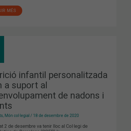
GIR MÉS
RICIÓ
ANTIL
SONALITZADA
M
ORT
ició infantil personalitzada
ENVOLUPAMENT
 a suport al
ONS
envolupament de nadons i
ANTS
ants
ts
,
Món col·legial
/
18 de desembre de 2020
at 2 de desembre va tenir lloc al Col·legi de