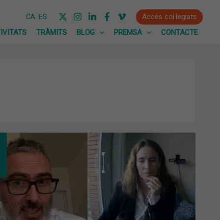
Accés col·legiats
CA
ES
IVITATS
TRÀMITS
BLOG
PREMSA
CONTACTE
ROBIOTA
L
ER
ECCIONS