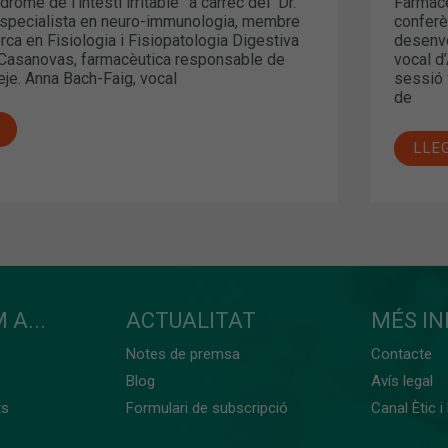
rome de l’intestí irritable” a càrrec del Dr.
Farmacè
especialista en neuro-immunologia, membre
conferè
rca en Fisiologia i Fisiopatologia Digestiva
desenvo
r Casanovas, farmacèutica responsable de
vocal d
je. Anna Bach-Faig, vocal
sessió 
de
LLE
 A...
ACTUALITAT
MÉS I
Notes de premsa
Contacte
Blog
Avís legal
ts
Formulari de subscripció
Canal Ètic i