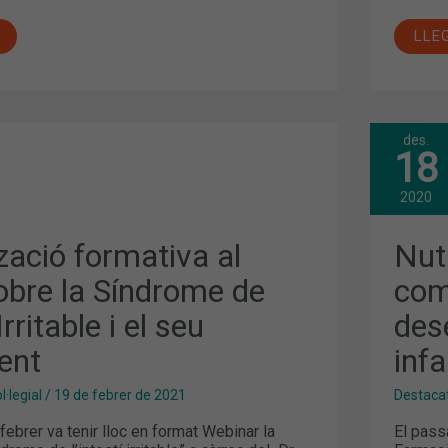
LLE
des.
ACIÓ
NUT
18
INF
PER
CO
2020
A
SUP
AL
zació formativa al
Nutr
DES
DE
bre la Síndrome de
com
NAD
I
 Irritable i el seu
des
INF
NT
ent
inf
·legial
/
19 de febrer de 2021
Destaca
febrer va tenir lloc en format Webinar la
El pass