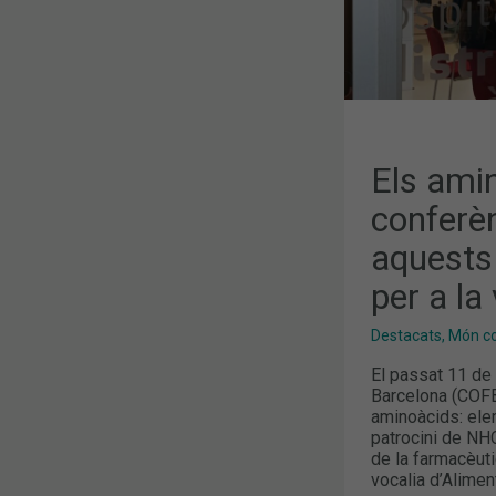
PER
A
LA
VIDA
Els ami
conferè
aquests
per a la
Destacats
,
Món col
El passat 11 de 
Barcelona (COFB)
aminoàcids: ele
patrocini de NHC
de la farmacèuti
vocalia d’Alimen