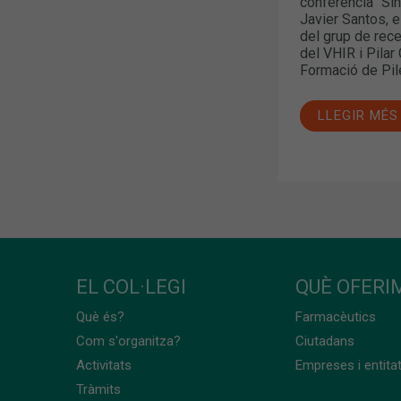
conferència “Sínd
Javier Santos, 
del grup de rece
del VHIR i Pila
Formació de Pile
LLEGIR MÉS
EL COL·LEGI
QUÈ OFERIM
Què és?
Farmacèutics
Com s'organitza?
Ciutadans
Activitats
Empreses i entita
Tràmits