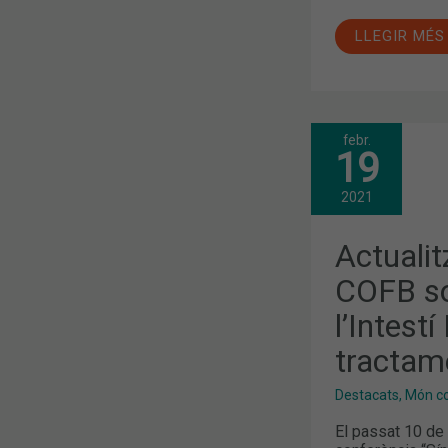
LLEGIR MÉS
febr.
ACTUALITZ
19
FORMATIVA
AL
COFB
2021
SOBRE
LA
SÍNDROME
Actualit
DE
L’INTESTÍ
COFB so
IRRITABLE
I
l’Intestí
EL
SEU
TRACTAME
tractam
Destacats
,
Món col
El passat 10 de 