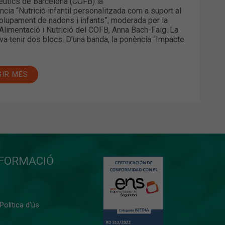
utics de Barcelona (COFB) la
ncia “Nutrició infantil personalitzada com a suport al
lupament de nadons i infants”, moderada per la
’Alimentació i Nutrició del COFB, Anna Bach-Faig. La
va tenir dos blocs. D’una banda, la ponència “Impacte
GIR MÉS
NFORMACIÓ
 Política d’ús