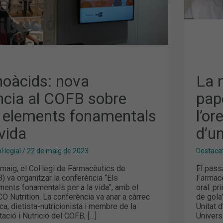
DE
L’O
I
LA
GOL
TEM
CEN
D’U
NOV
FOR
AL
noàcids: nova
La m
COF
ncia al COFB sobre
pap
 elements fonamentals
l’or
 vida
d’u
·legial
/
22 de maig de 2023
Destaca
maig, el Col·legi de Farmacèutics de
El passa
 va organitzar la conferència “Els
Farmacè
ments fonamentals per a la vida”, amb el
oral: pr
O Nutrition. La conferència va anar a càrrec
de gola”
ca, dietista-nutricionista i membre de la
Unitat d
tació i Nutrició del COFB, […]
Univers