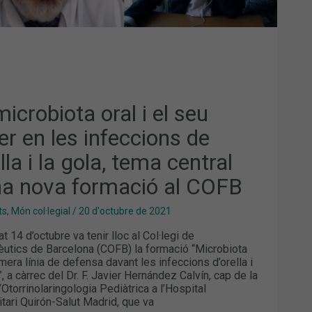
RELLA
A,
A
TRAL
NA
A
MACIÓ
icrobiota oral i el seu
B
er en les infeccions de
ella i la gola, tema central
na nova formació al COFB
ts
,
Món col·legial
/
20 d'octubre de 2021
t 14 d’octubre va tenir lloc al Col·legi de
utics de Barcelona (COFB) la formació “Microbiota
imera línia de defensa davant les infeccions d’orella i
, a càrrec del Dr. F. Javier Hernández Calvín, cap de la
’Otorrinolaringologia Pediàtrica a l’Hospital
itari Quirón-Salut Madrid, que va