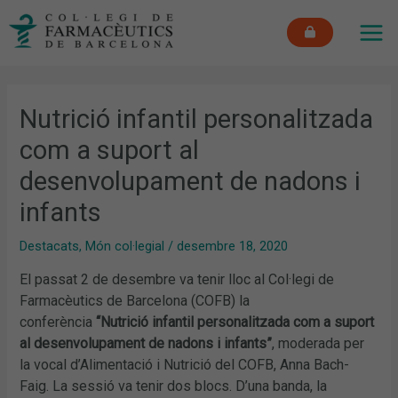
Vés
MAI
al
ME
contingut
Nutrició infantil personalitzada
com a suport al
desenvolupament de nadons i
infants
Destacats
,
Món col·legial
/
desembre 18, 2020
El passat 2 de desembre va tenir lloc al Col·legi de
Farmacèutics de Barcelona (COFB) la
conferència
“Nutrició infantil personalitzada com a suport
al desenvolupament de nadons i infants”
, moderada per
la vocal d’Alimentació i Nutrició del COFB, Anna Bach-
Faig. La sessió va tenir dos blocs. D’una banda, la