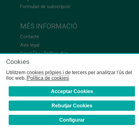
Formulari de subscripció
MÉS INFORMACIÓ
Contacte
Avís legal
Canal Ètic i Política d’ús
Cookies
Utilitzem cookies pròpies i de tercers per analitzar l'ús del
lloc web.
Política de cookies
Acceptar Cookies
Rebutjar Cookies
Configurar
COFB
- 2024 | Girona, 64-66 - 08009 Barcelona - Tel. +34
93 244 07 10