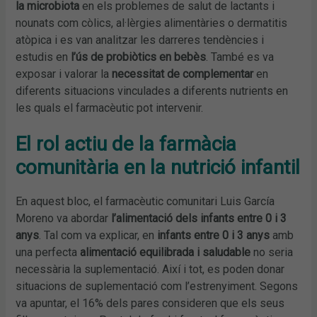
la microbiota
en els problemes de salut de lactants i
nounats com còlics, al·lèrgies alimentàries o dermatitis
atòpica i es van analitzar les darreres tendències i
estudis en
l’ús de probiòtics en bebès
. També es va
exposar i valorar la
necessitat de complementar
en
diferents situacions vinculades a diferents nutrients en
les quals el farmacèutic pot intervenir.
El rol actiu de la farmàcia
comunitària en la nutrició infantil
En aquest bloc, el farmacèutic comunitari Luis García
Moreno va abordar
l’alimentació dels infants entre 0 i 3
anys
. Tal com va explicar, en
infants entre 0 i 3 anys
amb
una perfecta
alimentació equilibrada i saludable
no seria
necessària la suplementació. Així i tot, es poden donar
situacions de suplementació com l’estrenyiment. Segons
va apuntar, el 16% dels pares consideren que els seus