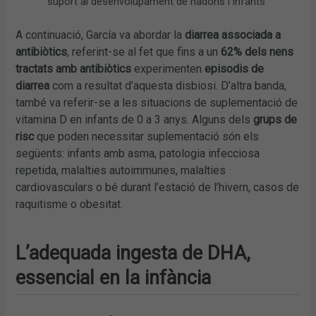
suport al desenvolupament de nadons i infants”
A continuació, García va abordar la
diarrea associada a
antibiòtics
, referint-se al fet que fins a un
62% dels nens
tractats amb antibiòtics
experimenten
episodis de
diarrea
com a resultat d’aquesta disbiosi. D’altra banda,
també va referir-se a les situacions de suplementació de
vitamina D en infants de 0 a 3 anys. Alguns dels
grups de
risc
que poden necessitar suplementació són els
següents: infants amb asma, patologia infecciosa
repetida, malalties autoimmunes, malalties
cardiovasculars o bé durant l’estació de l’hivern, casos de
raquitisme o obesitat.
L’adequada ingesta de DHA,
essencial en la infància