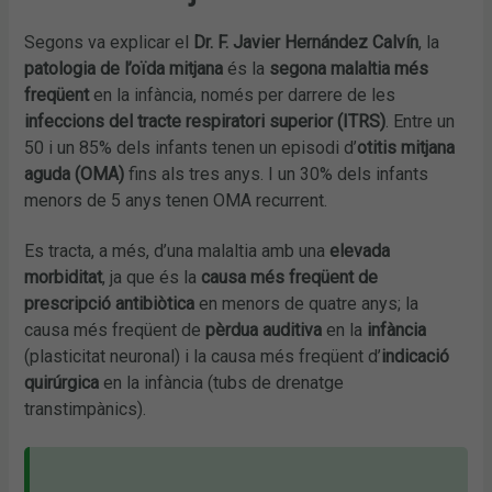
Segons va explicar el
Dr. F. Javier Hernández Calvín
, la
patologia de l’oïda mitjana
és la
segona malaltia més
freqüent
en la infància, només per darrere de les
infeccions del tracte respiratori superior (ITRS)
. Entre un
50 i un 85% dels infants tenen un episodi d’
otitis mitjana
aguda (OMA)
fins als tres anys. I un 30% dels infants
menors de 5 anys tenen OMA recurrent.
Es tracta, a més, d’una malaltia amb una
elevada
morbiditat
, ja que és la
causa més freqüent de
prescripció antibiòtica
en menors de quatre anys; la
causa més freqüent de
pèrdua auditiva
en la
infància
(plasticitat neuronal) i la causa més freqüent d’
indicació
quirúrgica
en la infància (tubs de drenatge
transtimpànics).