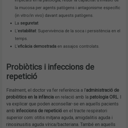
implicats en la patologia, reduir la capacitat d’invasió de
la mucosa per agents patògens i antagonisme específic
(in vitro/in vivo) davant aquests patògens.
La
seguretat
L’
estabilitat
: Supervivència de la soca i persistència en el
temps.
L’
eficàcia demostrada
en assajos controlats.
Probiòtics i infeccions de
repetició
Finalment, el doctor va fer referència a l’
administració de
probiòtics en la infància
en relació amb la
patologia ORL
. I
va explicar que poden aconsellar-se en aquells pacients
amb
infeccions de repetició
en el tracte respiratori
superior com: otitis mitjana aguda, amigdalitis aguda i
rinosinusitis aguda vírica/bacteriana. També en aquells