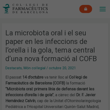
Vés
MAI
al
ME
contingut
La microbiota oral i el seu
paper en les infeccions de
l’orella i la gola, tema central
d’una nova formació al COFB
Destacats
,
Món col·legial
/
octubre 20, 2021
El passat
14 d’octubre
va tenir lloc al
Col·legi de
Farmacèutics de Barcelona (COFB)
la formació
“Microbiota oral: primera línia de defensa davant les
infeccions d’orella i de gola”
, a càrrec del
Dr. F. Javier
Hernández Calvín
, cap de la Unitat d’Otorrinolaringologia
Pediàtrica a l’Hospital Universitari Quirón-Salut Madrid,