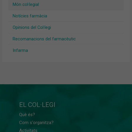
Món col·legial
Notícies farmàcia
Opinions del Col·legi
Recomanacions del farmacèutic
Infarma
EL COL·LEGI
Què és?
Com s'organitza?
Activitats