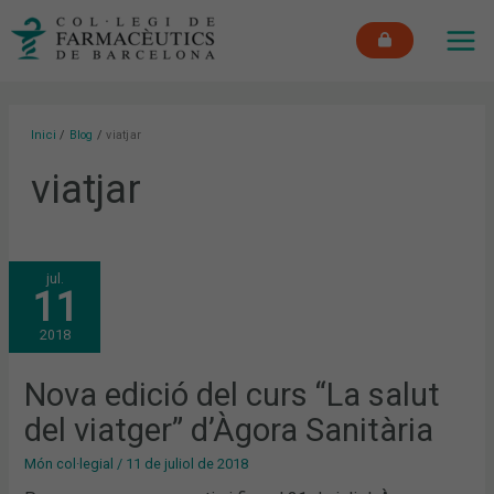
Vés
MAI
al
ME
contingut
Inici
Blog
viatjar
viatjar
NOVA
jul.
EDICIÓ
11
DEL
CURS
“LA
2018
SALUT
DEL
VIATGER”
D’ÀGORA
Nova edició del curs “La salut
SANITÀRIA
del viatger” d’Àgora Sanitària
Món col·legial
/
11 de juliol de 2018