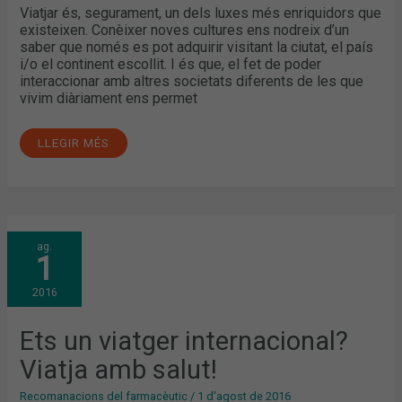
Viatjar és, segurament, un dels luxes més enriquidors que
existeixen. Conèixer noves cultures ens nodreix d’un
saber que només es pot adquirir visitant la ciutat, el país
i/o el continent escollit. I és que, el fet de poder
interaccionar amb altres societats diferents de les que
vivim diàriament ens permet
LLEGIR MÉS
ETS
ag.
UN
1
VIATGER
INTERNACIONAL?
VIATJA
2016
AMB
SALUT!
Ets un viatger internacional?
Viatja amb salut!
Recomanacions del farmacèutic
/
1 d'agost de 2016