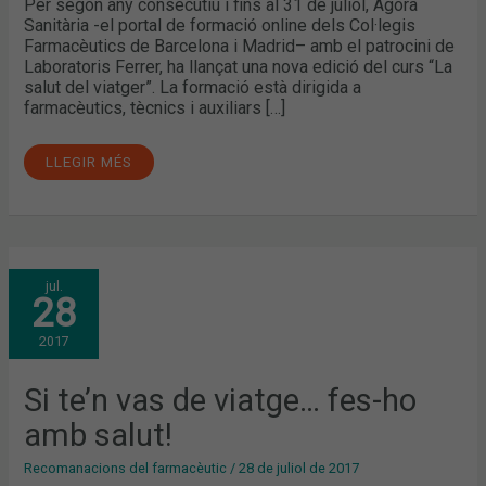
Per segon any consecutiu i fins al 31 de juliol, Àgora
Sanitària -el portal de formació online dels Col·legis
Farmacèutics de Barcelona i Madrid– amb el patrocini de
Laboratoris Ferrer, ha llançat una nova edició del curs “La
salut del viatger”. La formació està dirigida a
farmacèutics, tècnics i auxiliars […]
LLEGIR MÉS
SI
jul.
TE’N
28
VAS
DE
VIATGE…
2017
FES-
HO
AMB
SALUT!
Si te’n vas de viatge… fes-ho
amb salut!
Recomanacions del farmacèutic
/
28 de juliol de 2017