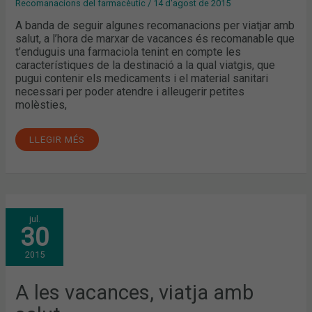
Recomanacions del farmacèutic
/
14 d'agost de 2015
A banda de seguir algunes recomanacions per viatjar amb
salut, a l’hora de marxar de vacances és recomanable que
t’enduguis una farmaciola tenint en compte les
característiques de la destinació a la qual viatgis, que
pugui contenir els medicaments i el material sanitari
necessari per poder atendre i alleugerir petites
molèsties,
LLEGIR MÉS
A
jul.
LES
30
VACANCES,
VIATJA
AMB
2015
SALUT
A les vacances, viatja amb