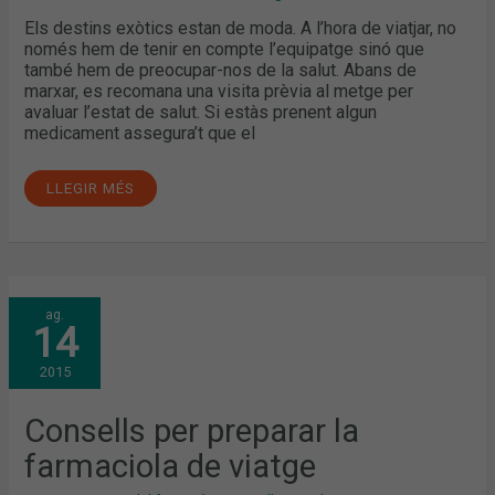
Els destins exòtics estan de moda. A l’hora de viatjar, no
només hem de tenir en compte l’equipatge sinó que
també hem de preocupar-nos de la salut. Abans de
marxar, es recomana una visita prèvia al metge per
avaluar l’estat de salut. Si estàs prenent algun
medicament assegura’t que el
LLEGIR MÉS
CONSELLS
ag.
PER
14
PREPARAR
LA
FARMACIOLA
2015
DE
VIATGE
Consells per preparar la
farmaciola de viatge