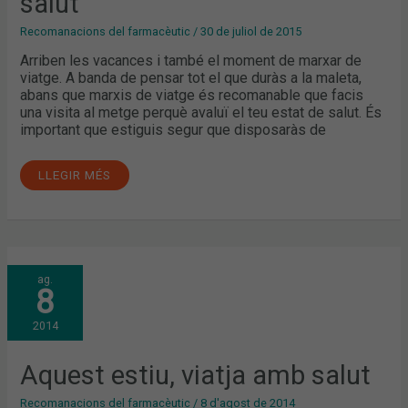
salut
Recomanacions del farmacèutic
/
30 de juliol de 2015
Arriben les vacances i també el moment de marxar de
viatge. A banda de pensar tot el que duràs a la maleta,
abans que marxis de viatge és recomanable que facis
una visita al metge perquè avaluï el teu estat de salut. És
important que estiguis segur que disposaràs de
LLEGIR MÉS
AQUEST
ag.
ESTIU,
8
VIATJA
AMB
SALUT
2014
Aquest estiu, viatja amb salut
Recomanacions del farmacèutic
/
8 d'agost de 2014