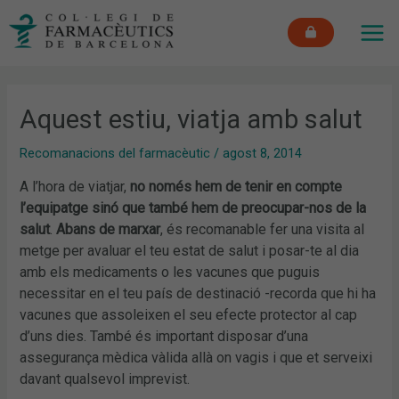
Vés
MAI
al
ME
contingut
Aquest estiu, viatja amb salut
Recomanacions del farmacèutic
/
agost 8, 2014
A l’hora de viatjar,
no només hem de tenir en compte
l’equipatge sinó que també hem de preocupar-nos de la
salut
.
Abans de marxar
, és recomanable fer una visita al
metge per avaluar el teu estat de salut i posar-te al dia
amb els medicaments o les vacunes que puguis
necessitar en el teu país de destinació -recorda que hi ha
vacunes que assoleixen el seu efecte protector al cap
d’uns dies. També és important disposar d’una
assegurança mèdica vàlida allà on vagis i que et serveixi
davant qualsevol imprevist.