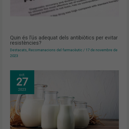
Quin és l’ús adequat dels antibiòtics per evitar
resistències?
Destacats
,
Recomanacions del farmacèutic
/
17 de novembre de
2023
oct.
27
2023