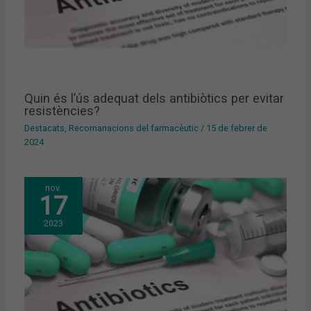
Quin és l’ús adequat dels antibiòtics per evitar
resistències?
Destacats
,
Recomanacions del farmacèutic
/
15 de febrer de
2024
nov.
17
2023