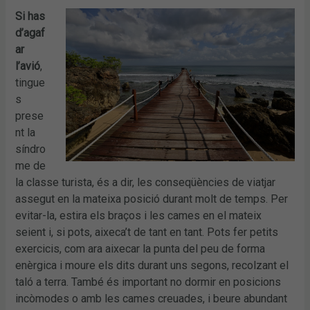
Si has
d’agaf
ar
l’avió
,
tingue
s
prese
nt la
síndro
me de
la classe turista, és a dir, les conseqüències de viatjar
assegut en la mateixa posició durant molt de temps. Per
evitar-la, estira els braços i les cames en el mateix
seient i, si pots, aixeca’t de tant en tant. Pots fer petits
exercicis, com ara aixecar la punta del peu de forma
enèrgica i moure els dits durant uns segons, recolzant el
taló a terra. També és important no dormir en posicions
incòmodes o amb les cames creuades, i beure abundant