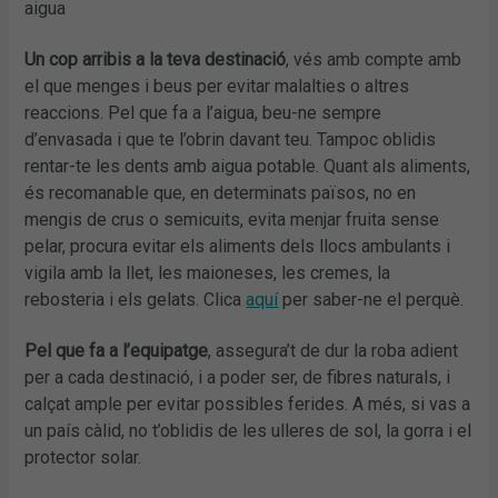
aigua
Un cop arribis a la teva destinació
, vés amb compte amb
el que menges i beus per evitar malalties o altres
reaccions. Pel que fa a l’aigua, beu-ne sempre
d’envasada i que te l’obrin davant teu. Tampoc oblidis
rentar-te les dents amb aigua potable. Quant als aliments,
és recomanable que, en determinats països, no en
mengis de crus o semicuits, evita menjar fruita sense
pelar, procura evitar els aliments dels llocs ambulants i
vigila amb la llet, les maioneses, les cremes, la
rebosteria i els gelats. Clica
aquí
per saber-ne el perquè.
Pel que fa a l’equipatge
, assegura’t de dur la roba adient
per a cada destinació, i a poder ser, de fibres naturals, i
calçat ample per evitar possibles ferides. A més, si vas a
un país càlid, no t’oblidis de les ulleres de sol, la gorra i el
protector solar.