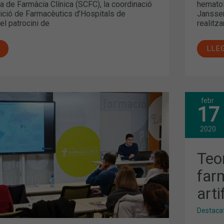
a de Farmàcia Clínica (SCFC), la coordinació
hematol
rició de Farmacèutics d’Hospitals de
Janssen
el patrocini de
realitz
LLE
febr.
TEO
17
ICS
I
IS
PRÀ
ZEN
DE
2020
L’A
GE
FAR
EN
Teor
NUT
ARTI
far
TENTS
arti
Destaca