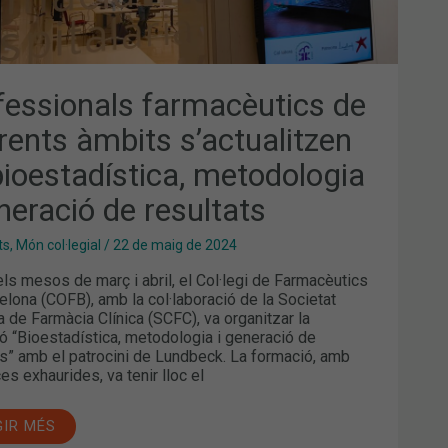
fessionals farmacèutics de
erents àmbits s’actualitzen
bioestadística, metodologia
neració de resultats
ts
,
Món col·legial
/
22 de maig de 2024
els mesos de març i abril, el Col·legi de Farmacèutics
elona (COFB), amb la col·laboració de la Societat
a de Farmàcia Clínica (SCFC), va organitzar la
ó “Bioestadística, metodologia i generació de
ts” amb el patrocini de Lundbeck. La formació, amb
es exhaurides, va tenir lloc el
GIR MÉS