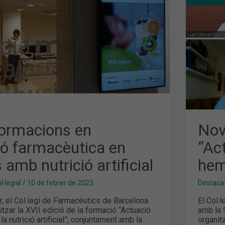
ICA
“AC
EN
ONC
HEM
ormacions en
Nov
ió farmacèutica en
“Ac
 amb nutrició artificial
hem
·legial
/
10 de febrer de 2023
Destaca
r, el Col·legi de Farmacèutics de Barcelona
El Col·
tzar la XVII edició de la formació “Actuació
amb la 
a nutrició artificial”, conjuntament amb la
organit