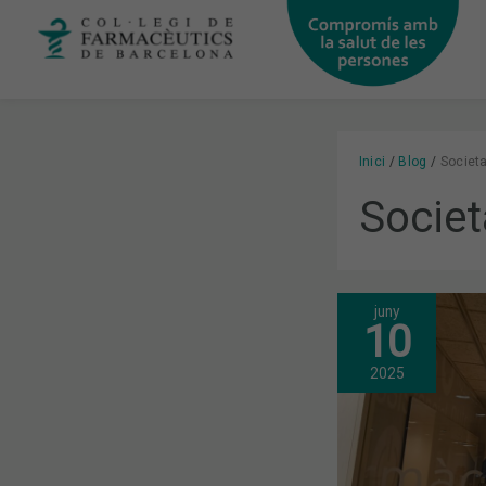
Vés
al
contingut
Inici
Blog
Societa
Societ
juny
“BIOESTADÍS
10
METODOLOG
DE
RECERCA
2025
I
GENERACIÓ
DE
RESULTATS.
APLICACIÓ
PRÀCTICA