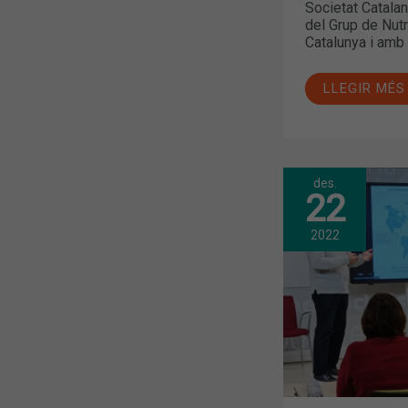
Societat Catalan
del Grup de Nut
Catalunya i amb 
LLEGIR MÉS
des.
ELS
22
FARMACÈUT
HOSPITALAR
S’ACTUALIT
2022
EN
L’ABORDAT
DE
LES
INFECCIONS
MULTIRESIS