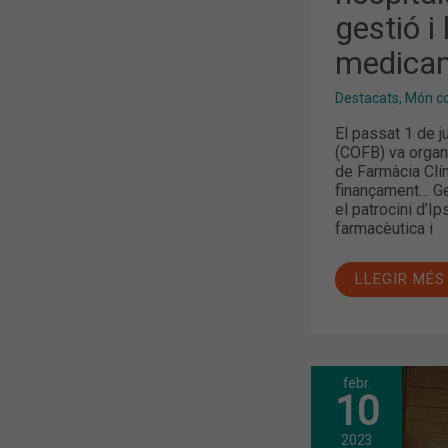
gestió i 
medica
Destacats
,
Món col
El passat 1 de j
(COFB) va organi
de Farmàcia Clín
finançament… G
el patrocini d’I
farmacèutica i
LLEGIR MÉS
febr.
NOVES
10
FORMACION
EN
L’ACTUACIÓ
2023