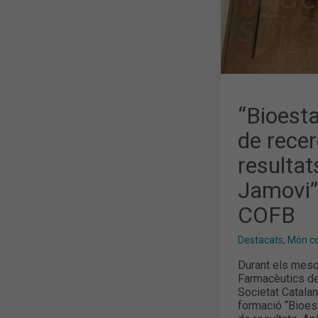
DE
JAMOVI”,
NOVA
FORMACIÓ
AL
COFB
“Bioesta
de recer
resultat
Jamovi”
COFB
Destacats
,
Món col
Durant els mesos
Farmacèutics de
Societat Catalan
formació “Bioes