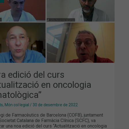
TUALITZACIÓ
OLOGIA
ATOLÒGICA”
a edició del curs
tualització en oncologia
atològica”
ts
,
Món col·legial
/
30 de desembre de 2022
legi de Farmacèutics de Barcelona (COFB), juntament
Societat Catalana de Farmàcia Clínica (SCFC), va
zar una noa edició del curs “Actualització en oncologia