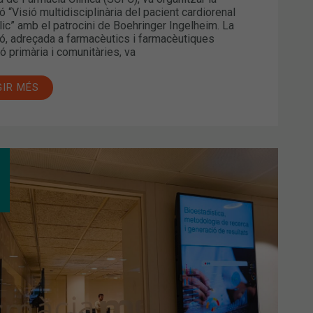
ó “Visió multidisciplinària del pacient cardiorenal
ic” amb el patrocini de Boehringer Ingelheim. La
ó, adreçada a farmacèutics i farmacèutiques
ió primària i comunitàries, va
GIR MÉS
FESSIONALS
MACÈUTICS
ERENTS
ITS
CTUALITZEN
ESTADÍSTICA,
ODOLOGIA
ERACIÓ
ULTATS