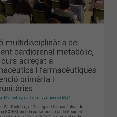
MACÈUTICS
MACÈUTIQUES
TENCIÓ
MÀRIA
UNITÀRIES
ó multidisciplinària del
ient cardiorenal metabòlic,
 curs adreçat a
macèutics i farmacèutiques
enció primària i
unitàries
ts
,
Món col·legial
/
18 de novembre de 2024
at 25 d’octubre, el Col·legi de Farmacèutics de
na (COFB), amb la col·laboració de la Societat
a de Farmàcia Clínica (SCFC), va organitzar la