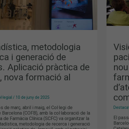
FAR
I
FAR
D’A
PRI
I
COM
dística, metodologia
Visi
ca i generació de
pac
s. Aplicació pràctica de
nou
, nova formació al
far
d’at
com
·legial
/
10 de juny de 2025
 de març, abril i maig, el Col·legi de
Destaca
 Barcelona (COFB), amb la col·laboració de la
El pass
a de Farmàcia Clínica (SCFC) va organitzar la
Barcelo
tadística, metodologia de recerca i generació
Catalan