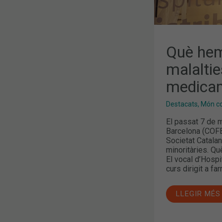
Què hem
malaltie
medicam
Destacats
,
Món col
El passat 7 de m
Barcelona (COFB)
Societat Catalan
minoritàries. Qu
El vocal d’Hospi
curs dirigit a f
LLEGIR MÉS