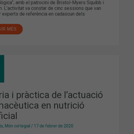
ògica”, amb el patrocini de Bristol-Myers Squibb i
. L’activitat va constar de cinc sessions que van
ar experts de referència en cadascun dels
GIR MÉS
RIA
CTICA
CTUACIÓ
MACÈUTICA
ia i pràctica de l’actuació
RICIÓ
FICIAL
macèutica en nutrició
ficial
ts
,
Món col·legial
/
17 de febrer de 2020