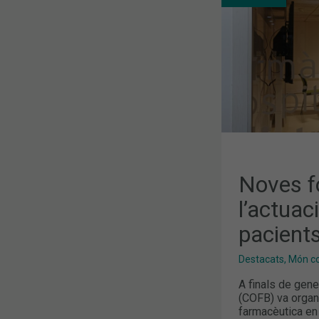
FARMACÈUT
EN
PACIENTS
AMB
NUTRICIÓ
ARTIFICIAL
Noves f
l’actuac
pacients
Destacats
,
Món col
A finals de gene
(COFB) va organi
farmacèutica en l