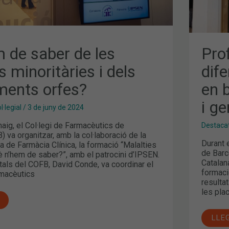
 de saber de les
Pro
s minoritàries i dels
dif
ents orfes?
en 
i ge
·legial
/
3 de juny de 2024
aig, el Col·legi de Farmacèutics de
Destaca
 va organitzar, amb la col·laboració de la
Durant 
a de Farmàcia Clínica, la formació “Malalties
de Barc
è n’hem de saber?”, amb el patrocini d’IPSEN.
Catalan
tals del COFB, David Conde, va coordinar el
formaci
armacèutics
resulta
les plac
LLE