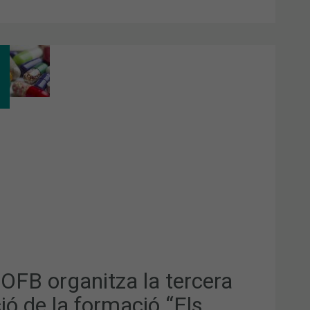
B
ANITZA
CERA
IÓ
MACIÓ
INS
A”
COFB organitza la tercera
ió de la formació “Els