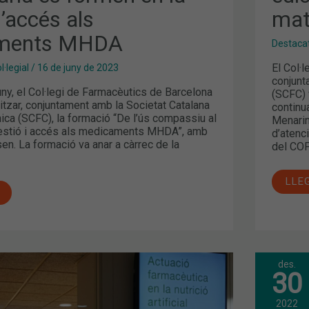
l’accés als
mat
ments MHDA
Destaca
El Col·
·legial
/
16 de juny de 2023
conjunt
uny, el Col·legi de Farmacèutics de Barcelona
(SCFC) 
tzar, conjuntament amb la Societat Catalana
continu
ica (SCFC), la formació “De l’ús compassiu al
Menarin
estió i accés als medicaments MHDA”, amb
d’atenc
psen. La formació va anar a càrrec de la
del CO
LLE
des.
NOV
30
S
EDIC
DEL
CUR
2022