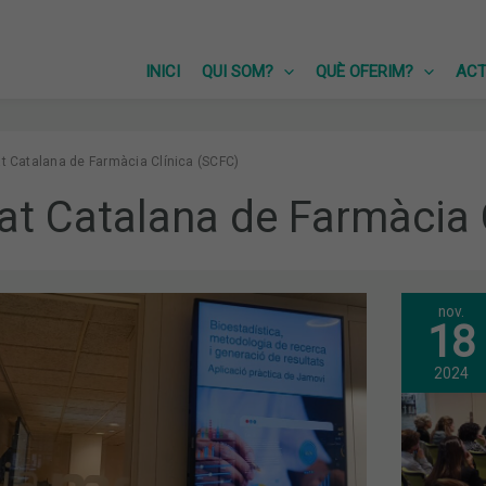
INICI
QUI SOM?
QUÈ OFERIM?
ACT
t Catalana de Farmàcia Clínica (SCFC)
at Catalana de Farmàcia 
nov.
TICA,
VISI
18
IA
MUL
DEL
PAC
2024
CAR
MET
NOU
CUR
ADR
A