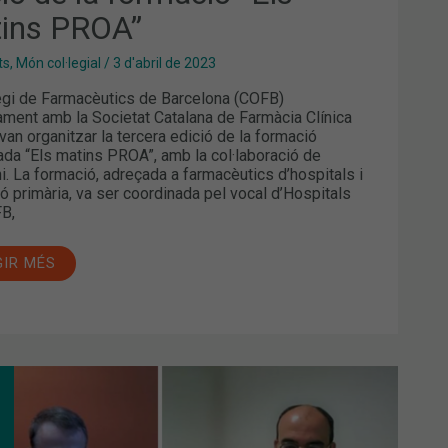
ins PROA”
ts
,
Món col·legial
/
3 d'abril de 2023
legi de Farmacèutics de Barcelona (COFB)
ament amb la Societat Catalana de Farmàcia Clínica
van organitzar la tercera edició de la formació
ada “Els matins PROA”, amb la col·laboració de
i. La formació, adreçada a farmacèutics d’hospitals i
ió primària, va ser coordinada pel vocal d’Hospitals
FB,
GIR MÉS
A
IÓ
S