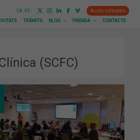
Accés col·legiats
CA
ES
IVITATS
TRÀMITS
BLOG
PREMSA
CONTACTE
Clínica (SCFC)
Ó
TIDISCIPLINÀRIA
IENT
DIORENAL
ABÒLIC,
S
EÇAT