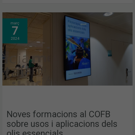
NOVES
març
FORMACIONS
7
AL
COFB
SOBRE
2024
USOS
I
APLICACIONS
DELS
OLIS
ESSENCIALS
Noves formacions al COFB
sobre usos i aplicacions dels
olis essencials