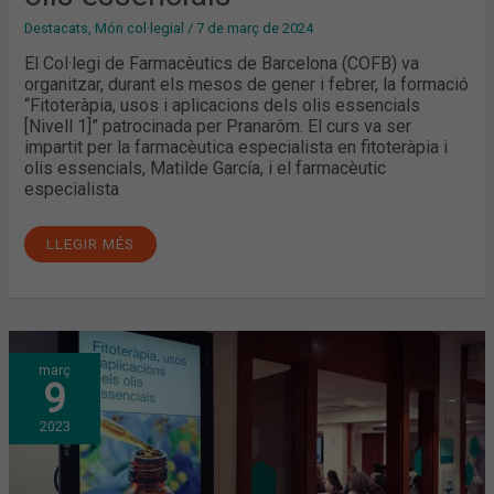
Destacats
,
Món col·legial
/
7 de març de 2024
El Col·legi de Farmacèutics de Barcelona (COFB) va
organitzar, durant els mesos de gener i febrer, la formació
“Fitoteràpia, usos i aplicacions dels olis essencials
[Nivell 1]” patrocinada per Pranarôm. El curs va ser
impartit per la farmacèutica especialista en fitoteràpia i
olis essencials, Matilde García, i el farmacèutic
especialista
LLEGIR MÉS
FITOTERÀPIA,
març
USOS
9
I
APLICACIONS
DELS
2023
OLIS
ESSENCIALS
A
LA
FARMÀCIA