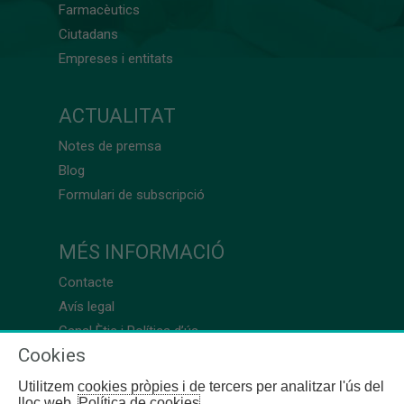
Farmacèutics
Ciutadans
Empreses i entitats
ACTUALITAT
Notes de premsa
Blog
Formulari de subscripció
MÉS INFORMACIÓ
Contacte
Avís legal
Canal Ètic i Política d’ús
Cookies
Utilitzem cookies pròpies i de tercers per analitzar l'ús del
lloc web.
Política de cookies