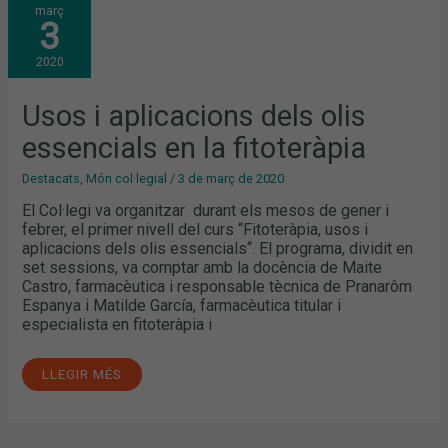
març
I
3
APLICACIONS
DELS
OLIS
2020
ESSENCIALS
EN
LA
FITOTERÀPIA
Usos i aplicacions dels olis
essencials en la fitoteràpia
Destacats
,
Món col·legial
/
3 de març de 2020
El Col·legi va organitzar durant els mesos de gener i
febrer, el primer nivell del curs “Fitoteràpia, usos i
aplicacions dels olis essencials“. El programa, dividit en
set sessions, va comptar amb la docència de Maite
Castro, farmacèutica i responsable tècnica de Pranarôm
Espanya i Matilde García, farmacèutica titular i
especialista en fitoteràpia i
LLEGIR MÉS