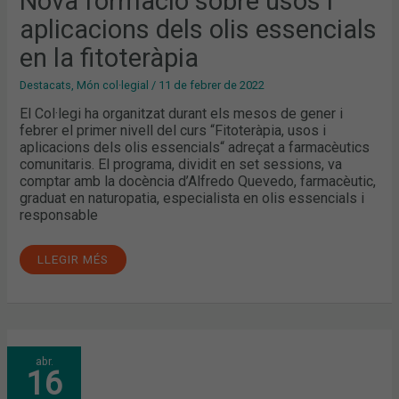
Nova formació sobre usos i
aplicacions dels olis essencials
en la fitoteràpia
Destacats
,
Món col·legial
/
11 de febrer de 2022
El Col·legi ha organitzat durant els mesos de gener i
febrer el primer nivell del curs “Fitoteràpia, usos i
aplicacions dels olis essencials“ adreçat a farmacèutics
comunitaris. El programa, dividit en set sessions, va
comptar amb la docència d’Alfredo Quevedo, farmacèutic,
graduat en naturopatia, especialista en olis essencials i
responsable
LLEGIR MÉS
CIRCULAR
abr.
FARMACÈUTICA:
16
JA
DISPONIBLE
L’EDICIÓ