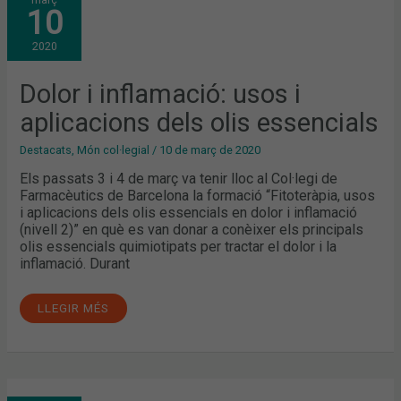
I
10
INFLAMACIÓ:
USOS
I
2020
APLICACIONS
DELS
OLIS
ESSENCIALS
Dolor i inflamació: usos i
aplicacions dels olis essencials
Destacats
,
Món col·legial
/
10 de març de 2020
Els passats 3 i 4 de març va tenir lloc al Col·legi de
Farmacèutics de Barcelona la formació “Fitoteràpia, usos
i aplicacions dels olis essencials en dolor i inflamació
(nivell 2)” en què es van donar a conèixer els principals
olis essencials quimiotipats per tractar el dolor i la
inflamació. Durant
LLEGIR MÉS
USOS