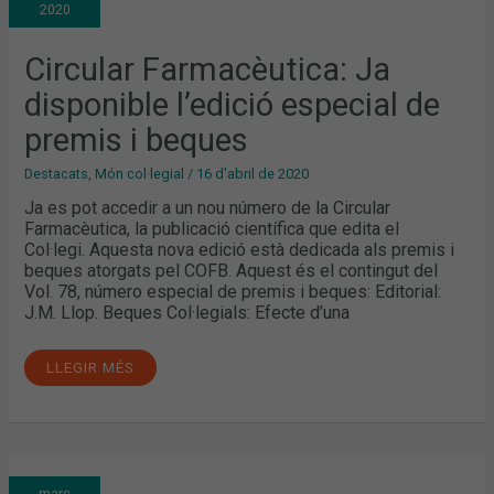
2020
ESPECIAL
DE
PREMIS
I
Circular Farmacèutica: Ja
BEQUES
disponible l’edició especial de
premis i beques
Destacats
,
Món col·legial
/
16 d'abril de 2020
Ja es pot accedir a un nou número de la Circular
Farmacèutica, la publicació científica que edita el
Col·legi. Aquesta nova edició està dedicada als premis i
beques atorgats pel COFB. Aquest és el contingut del
Vol. 78, número especial de premis i beques: Editorial:
J.M. Llop. Beques Col·legials: Efecte d’una
LLEGIR MÉS
DOLOR
març