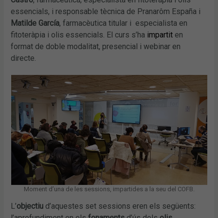
essencials, i responsable tècnica de Pranarôm España i
Matilde García
, farmacèutica titular i especialista en
fitoteràpia i olis essencials. El curs s’ha
impartit
en
format de doble modalitat, presencial i webinar en
directe.
Moment d’una de les sessions, impartides a la seu del COFB.
L’
objectiu
d’aquestes set sessions eren els següents:
l’aprofundiment en els
fonaments
d’ús dels
olis