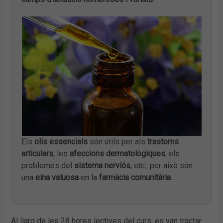
Els
olis essencials
són útils per als
trastorns
articulars
, les
afeccions dermatològiques
, els
problemes del
sistema nerviós
, etc., per això són
una
eina valuosa
en la
farmàcia comunitària
.
Al llarg de les 28 hores lectives del curs, es van tractar