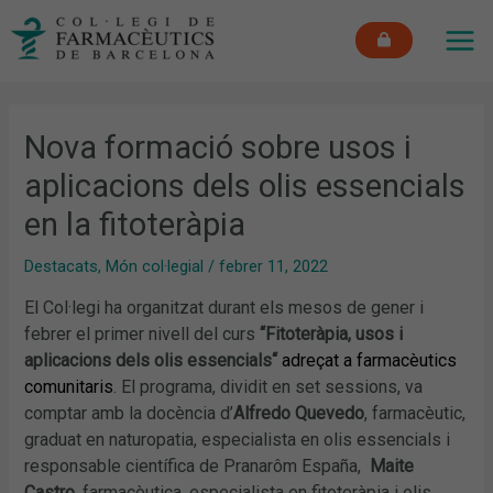
Vés
MAI
al
ME
contingut
Nova formació sobre usos i
aplicacions dels olis essencials
en la fitoteràpia
Destacats
,
Món col·legial
/
febrer 11, 2022
El Col·legi ha organitzat durant els mesos de gener i
febrer el primer nivell del curs
“Fitoteràpia, usos i
aplicacions dels olis essencials“
adreçat a farmacèutics
comunitaris
. El programa, dividit en set sessions, va
comptar amb la docència d’
Alfredo Quevedo
, farmacèutic,
graduat en naturopatia, especialista en olis essencials i
responsable científica de Pranarôm España,
Maite
Castro
, farmacèutica, especialista en fitoteràpia i olis