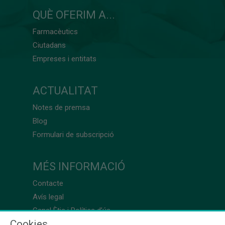
QUÈ OFERIM A...
Farmacèutics
Ciutadans
Empreses i entitats
ACTUALITAT
Notes de premsa
Blog
Formulari de subscripció
MÉS INFORMACIÓ
Contacte
Avís legal
Canal Ètic i Política d’ús
Cookies