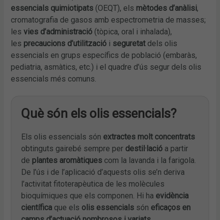
essencials quimiotipats
(OEQT), els
mètodes d’anàlisi
,
cromatografia de gasos amb espectrometria de masses;
les
vies d’administració
(tòpica, oral i inhalada),
les
precaucions d’utilització
i
seguretat
dels olis
essencials en grups específics de població (embaràs,
pediatria, asmàtics, etc.) i el quadre d’ús segur dels olis
essencials més comuns.
Què són els olis essencials?
Els olis essencials són
extractes molt concentrats
obtinguts gairebé sempre per
destil·lació
a partir
de
plantes aromàtiques
com la lavanda i la farigola.
De l’ús i de l’aplicació d’aquests olis se’n deriva
l’activitat fitoterapèutica de les molècules
bioquímiques que els componen. Hi ha
evidència
científica
que els
olis essencials
són
eficaços en
camps d’actuació nombrosos i variats
.