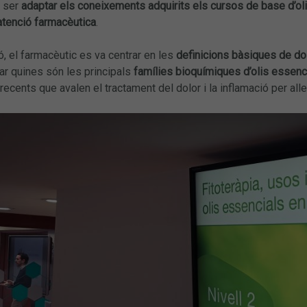
a ser
adaptar els coneixements adquirits els cursos de base d’ol
atenció farmacèutica
.
ó, el farmacèutic es va centrar en les
definicions bàsiques de do
ar quines són les principals
famílies bioquímiques d’olis essenc
recents que avalen el tractament del dolor i la inflamació per all