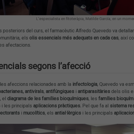
L’especialista en fitoteràpia, Matilde García, en un momen
 posteriors del curs, el farmacèutic Alfredo Quevedo va detalla
omunitària, els
olis essencials més adequats en cada cas
, així 
es afectacions.
encials segons l’afecció
 les afeccions relacionades amb la
infectologia
, Quevedo va esm
bacterianes,
antivirals
,
antifúngiques
i
antiparasitàries
dels olis 
, el
diagrama de les famílies bioquímiques
, les
famílies bioquím
s
i les principals
aplicacions pràctiques.
Pel que fa al
sistema res
ectorants
i
mucolítics
, els
antial·lèrgics
i les principals
aplicacio