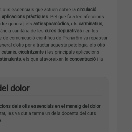
s olis essencials que actuen sobre la
circulació
s
aplicacions pràctiques
. Pel que fa a les afeccions
adre general, els
antiespasmòdics
, els
carminatius
,
ància sanitària de les
cures depuratives
i en les
e de comunicació científica de Pranarôm va repassar
neral d’olis per a tractar aquesta patologia, els
olis
 cutanis
,
cicatritzants
i les principals aplicacions
stimulants
, els que afavoreixen la
concentració
i la
del dolor
cacions dels olis essencials en el maneig del dolor
tat, les va dur a terme un dels docents del curs
o
.