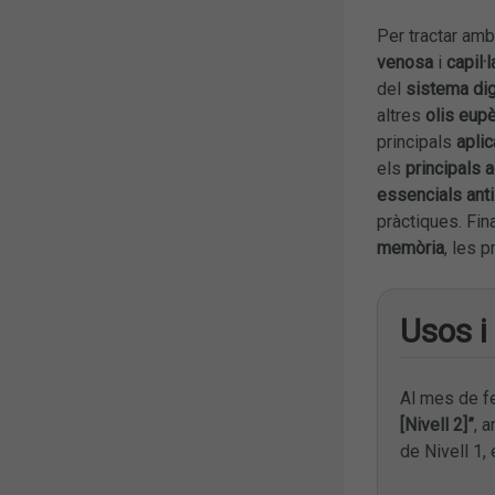
Per tractar amb
venosa
i
capil·l
del
sistema dig
altres
olis eup
principals
apli
els
principals 
essencials ant
pràctiques. Fin
memòria
, les p
Usos i
Al mes de fe
[Nivell 2]”
, 
de Nivell 1,