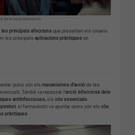
t de la seva intervenció.
r
les principals afeccions
que presenten els usuaris
com les principals
aplicacions pràctiques
en
entar quins són els
mecanismes d’acció
de les
essencials. També va repassar l’
acció infecciosa dels
iques antiinfeccioses,
els
olis essencials
piratori
, el farmacèutic va apuntar quins són els
olis
ns pràctiques
.