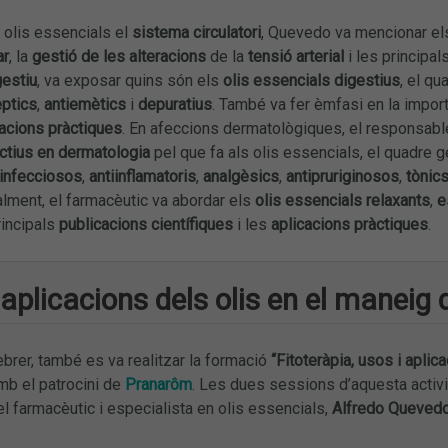
 olis essencials el
sistema circulatori
, Quevedo va mencionar el
ar
, la
gestió de les alteracions
de la
tensió arterial
i les principal
estiu
, va exposar quins són els
olis essencials digestius
, el qu
èptics
,
antiemètics
i
depuratius
. També va fer èmfasi en la import
cacions pràctiques
. En afeccions dermatològiques, el responsabl
actius en dermatologia
pel que fa als olis essencials, el quadre ge
iinfecciosos
,
antiinflamatoris
,
analgèsics
,
antipruriginosos
,
tònics
alment, el farmacèutic va abordar els
olis essencials relaxants
,
e
rincipals
publicacions científiques
i les
aplicacions pràctiques
.
 aplicacions dels olis en el maneig 
brer, també es va realitzar la formació
“Fitoteràpia, usos i apli
amb el patrocini de
Pranarôm
. Les dues sessions d’aquesta activi
 el farmacèutic i especialista en olis essencials,
Alfredo Queved