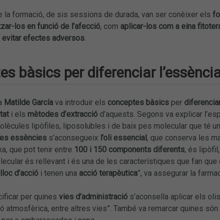
 la formació, de sis sessions de durada, van ser conèixer els
fo
itzar-los en funció de l’afecció
, com
aplicar-los com a eina fitote
r
evitar efectes adversos
.
s bàsics per diferenciar l’essència 
ca
Matilde García
va introduir els
conceptes bàsics
per
diferenciar
tat
i els
mètodes d’extracció
d’aquests. Segons va explicar l’espe
ècules lipòfiles, liposolubles i de baix pes molecular que té u
 les essències
s’aconsegueix
l’oli essencial
, que conserva les ma
a, que pot tenir entre
100 i 150 components diferents
, és lipòfi
ecular és rellevant i és una de les característiques que fan que 
lloc d’acció
i tenen una
acció terapèutica
”, va assegurar la farma
ificar per quines
vies d’administració
s’aconsella aplicar els olis 
sió atmosfèrica, entre altres vies”. També va remarcar quines són