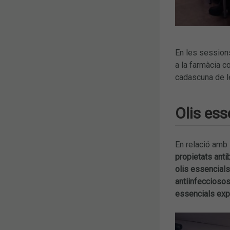
En les sessions
a la farmàcia c
cadascuna de l
Olis ess
En relació amb
propietats anti
olis essencials
antiinfeccioso
essencials exp