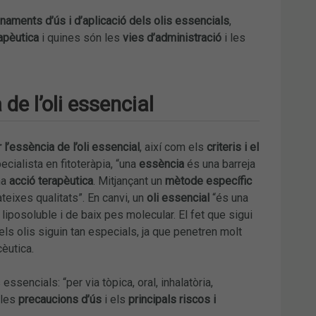
naments d’ús i d’aplicació dels olis essencials
,
rapèutica
i quines són les
vies d’administració
i les
de l’oli essencial
 l’essència de l’oli essencial
, així com els
criteris i el
cialista en fitoteràpia, “una
essència
és una barreja
na
acció terapèutica
. Mitjançant un
mètode específic
teixes qualitats”. En canvi, un
oli essencial
“és una
l, liposoluble i de baix pes molecular. El fet que sigui
els olis siguin tan especials, ja que penetren molt
cèutica.
essencials: “per via tòpica, oral, inhalatòria,
 les
precaucions d’ús
i els
principals riscos i