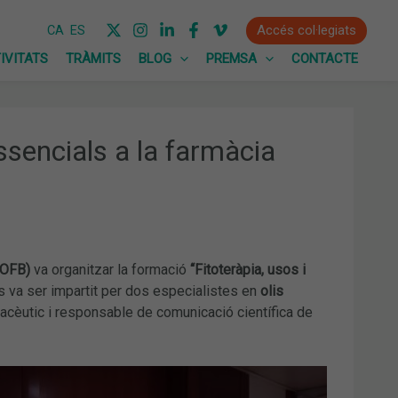
Accés col·legiats
CA
ES
IVITATS
TRÀMITS
BLOG
PREMSA
CONTACTE
essencials a la farmàcia
COFB)
va organitzar la formació
“Fitoteràpia, usos i
rs va ser impartit per dos especialistes en
olis
macèutic i responsable de comunicació científica de