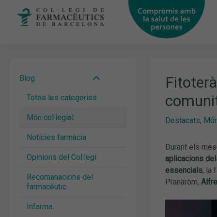
Vés
al
contingut
Fitoterà
Blog
comunit
Totes les categories
Món col·legial
Destacats
,
Món 
Notícies farmàcia
Durant els meso
Opinions del Col·legi
aplicacions del
essencials
, la
Recomanacions del
Pranarôm,
Alfr
farmacèutic
Infarma