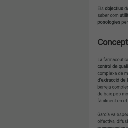
Els
objectius
de
saber com
util
posologies
pe
Concepte
La farmacèuti
control de quali
complexa de mol
d’extracció de
barreja complex
de baix pes mol
fàcilment en el
García va espec
olfactiva, difu