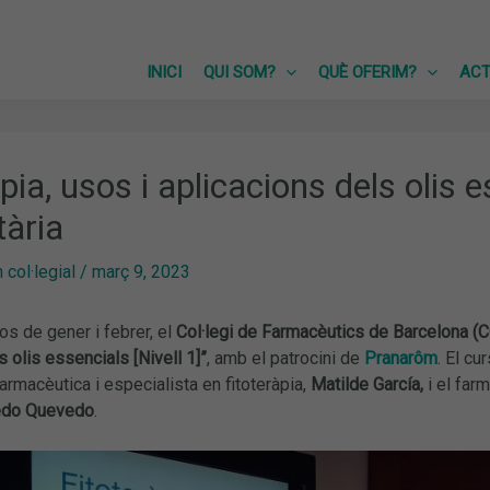
INICI
QUI SOM?
QUÈ OFERIM?
ACT
pia, usos i aplicacions dels olis 
ària
col·legial
/
març 9, 2023
s de gener i febrer, el
Col·legi de Farmacèutics de Barcelona (
s olis essencials [Nivell 1]”
, amb el patrocini de
Pranarôm
. El cu
 farmacèutica i especialista en fitoteràpia,
Matilde García,
i el far
edo Quevedo
.