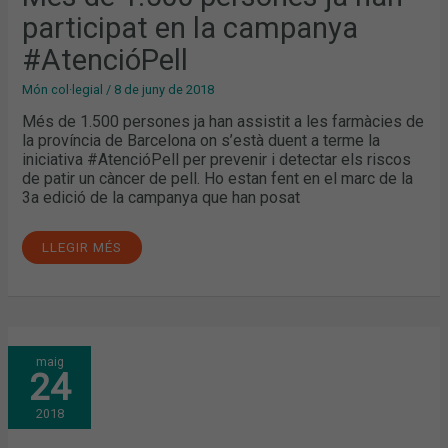
#ATENCIÓPELL
participat en la campanya
#AtencióPell
Món col·legial
/
8 de juny de 2018
Més de 1.500 persones ja han assistit a les farmàcies de
la província de Barcelona on s’està duent a terme la
iniciativa #AtencióPell per prevenir i detectar els riscos
de patir un càncer de pell. Ho estan fent en el marc de la
3a edició de la campanya que han posat
LLEGIR MÉS
EN
maig
MARXA
24
LA
TERCERA
EDICIÓ
2018
DE
LA
CAMPANYA