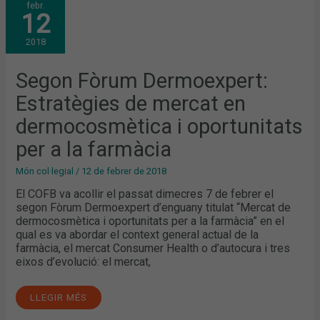
febr.
FÒRUM
12
DERMOEXPERT:
ESTRATÈGIES
DE
2018
MERCAT
EN
DERMOCOSMÈTICA
I
Segon Fòrum Dermoexpert:
OPORTUNITATS
PER
Estratègies de mercat en
A
LA
FARMÀCIA
dermocosmètica i oportunitats
per a la farmàcia
Món col·legial
/
12 de febrer de 2018
El COFB va acollir el passat dimecres 7 de febrer el
segon Fòrum Dermoexpert d’enguany titulat “Mercat de
dermocosmètica i oportunitats per a la farmàcia” en el
qual es va abordar el context general actual de la
farmàcia, el mercat Consumer Health o d’autocura i tres
eixos d’evolució: el mercat,
LLEGIR MÉS