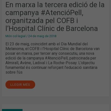
#ATENCIÓPELL,
En marxa la tercera edició de la
ORGANITZADA
PEL
campanya #AtencióPell,
COFB
I
L’HOSPITAL
organitzada pel COFB i
CLÍNIC
DE
l’Hospital Clínic de Barcelona
BARCELONA
Món col·legial
/
24 de maig de 2018
El 23 de maig, coincidint amb el Dia Mundial del
Melanoma, el COFB i l’Hospital Clínic de Barcelona van
posar en marxa, per tercer any consecutiu, una nova
edició de la campanya #AtencióPell, patrocinada per
Almirall, Avène, Ladival i La Roche-Posay. L’objectiu
fonamental és continuar reforçant l’educació sanitària
sobre l’ús
LLEGIR MÉS
SEGON