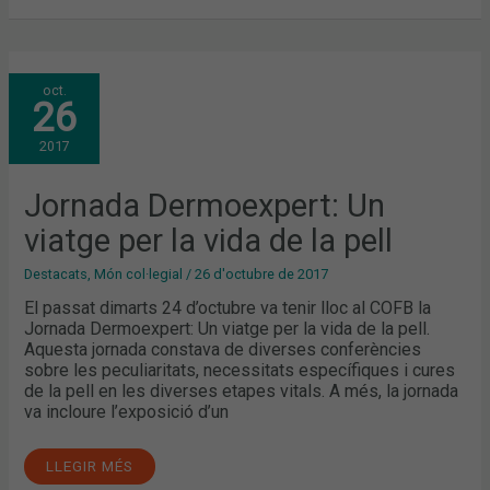
JORNADA
oct.
DERMOEXPERT:
26
UN
VIATGE
PER
2017
LA
VIDA
DE
LA
Jornada Dermoexpert: Un
PELL
viatge per la vida de la pell
Destacats
,
Món col·legial
/
26 d'octubre de 2017
El passat dimarts 24 d’octubre va tenir lloc al COFB la
Jornada Dermoexpert: Un viatge per la vida de la pell.
Aquesta jornada constava de diverses conferències
sobre les peculiaritats, necessitats específiques i cures
de la pell en les diverses etapes vitals. A més, la jornada
va incloure l’exposició d’un
LLEGIR MÉS