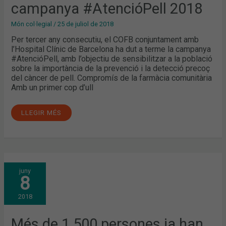
campanya #AtencióPell 2018
Món col·legial
/
25 de juliol de 2018
Per tercer any consecutiu, el COFB conjuntament amb
l’Hospital Clínic de Barcelona ha dut a terme la campanya
#AtencióPell, amb l’objectiu de sensibilitzar a la població
sobre la importància de la prevenció i la detecció precoç
del càncer de pell. Compromís de la farmàcia comunitària
Amb un primer cop d’ull
LLEGIR MÉS
MÉS
juny
DE
8
1.500
PERSONES
JA
2018
HAN
PARTICIPAT
EN
LA
Més de 1.500 persones ja han
CAMPANYA