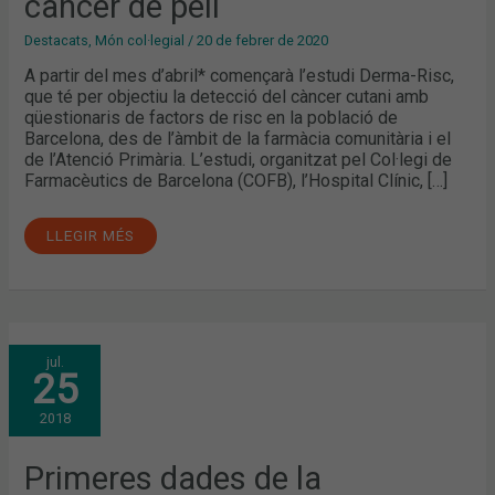
càncer de pell
PELL
Destacats
,
Món col·legial
/
20 de febrer de 2020
A partir del mes d’abril* començarà l’estudi Derma-Risc,
que té per objectiu la detecció del càncer cutani amb
qüestionaris de factors de risc en la població de
Barcelona, des de l’àmbit de la farmàcia comunitària i el
de l’Atenció Primària. L’estudi, organitzat pel Col·legi de
Farmacèutics de Barcelona (COFB), l’Hospital Clínic, […]
LLEGIR MÉS
PRIMERES
jul.
DADES
25
DE
LA
CAMPANYA
2018
#ATENCIÓPELL
2018
Primeres dades de la