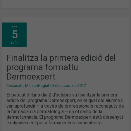
FINALITZA
oct.
LA
5
PRIMERA
EDICIÓ
DEL
2017
PROGRAMA
FORMATIU
DERMOEXPERT
Finalitza la primera edició del
programa formatiu
Dermoexpert
Destacats
,
Món col·legial
/
5 d'octubre de 2017
El passat dilluns dia 2 d’octubre va finalitzar la primera
edició del programa Dermoexpert, en el qual els alumnes
van aprofundir – a través de professionals reconeguts de
la farmàcia i la dermatologia – en el camp de la
dermofarmàcia. El programa Dermoexpert està dissenyat
exclusivament per a farmacèutics comunitaris i