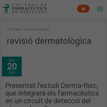
Vés
MAI
al
ME
contingut
Inici
Blog
revisió dermatològica
revisió dermatològica
PRESENTAT
febr.
L’ESTUDI
20
DERMA-
RISC,
QUE
2020
INTEGRARÀ
ELS
FARMACÈUTICS
EN
Presentat l’estudi Derma-Risc,
UN
CIRCUIT
que integrarà els farmacèutics
DE
DETECCIÓ
DEL
en un circuit de detecció del
CÀNCER
DE