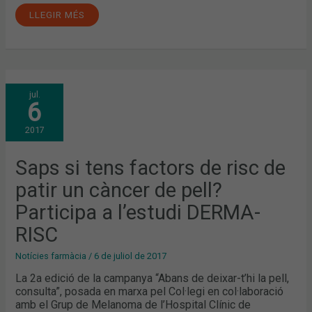
LLEGIR MÉS
SAPS
jul.
SI
6
TENS
FACTORS
DE
2017
RISC
DE
PATIR
UN
Saps si tens factors de risc de
CÀNCER
DE
patir un càncer de pell?
PELL?
PARTICIPA
A
Participa a l’estudi DERMA-
L’ESTUDI
DERMA-
RISC
RISC
Notícies farmàcia
/
6 de juliol de 2017
La 2a edició de la campanya “Abans de deixar-t’hi la pell,
consulta”, posada en marxa pel Col·legi en col·laboració
amb el Grup de Melanoma de l’Hospital Clínic de