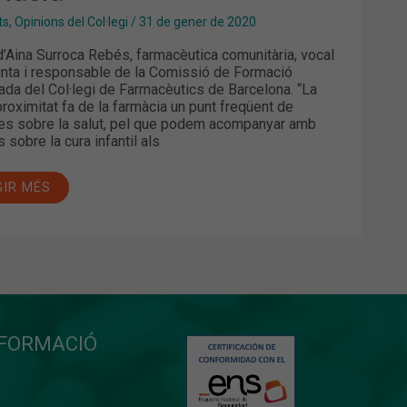
ts
,
Opinions del Col·legi
/
31 de gener de 2020
 d’Aina Surroca Rebés, farmacèutica comunitària, vocal
unta i responsable de la Comissió de Formació
ada del Col·legi de Farmacèutics de Barcelona. “La
proximitat fa de la farmàcia un punt freqüent de
es sobre la salut, pel que podem acompanyar amb
 sobre la cura infantil als
GIR MÉS
NFORMACIÓ