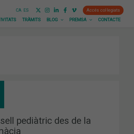
Accés col·legiats
CA
ES
IVITATS
TRÀMITS
BLOG
PREMSA
CONTACTE
SELL
IÀTRIC
MÀCIA
ell pediàtric des de la
màcia