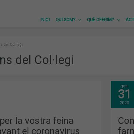
INICI
QUI SOM?
QUÈ OFERIM?
ACT
s del Col·legi
ns del Col·legi
gen.
CON
31
PED
DES
DE
2020
LA
FAR
per la vostra feina
Cons
US
avant el coronavirus
far