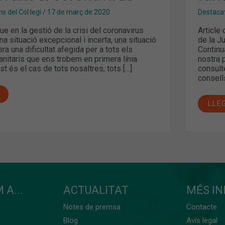
s del Col·legi
/
17 de març de 2020
Destaca
ue en la gestió de la crisi del coronavirus
Article
na situació excepcional i incerta, una situació
de la J
ra una dificultat afegida per a tots els
Continu
nitaris que ens trobem en primera línia
nostra 
st és el cas de tots nosaltres, tots […]
consult
consells
LLE
 A...
ACTUALITAT
MÉS I
Notes de premsa
Contacte
Blog
Avís legal