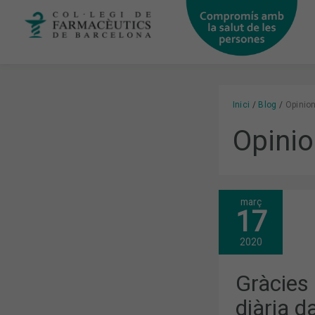
Vés
al
contingut
Inici
Blog
Opinion
Opinio
març
GRÀCIES
17
PER
LA
VOSTRA
2020
FEINA
DIÀRIA
DAVANT
Gràcies 
EL
CORONAVIR
diària d