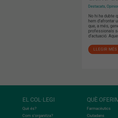
Destacats
,
Opinion
No hi ha dubte q
hem d’afrontar u
que, a més, gene
professionals sa
d’actuació. Aque
LLEGIR MÉS
EL COL·LEGI
QUÈ OFERIM
Què és?
Farmacèutics
Com s'organitza?
Ciutadans