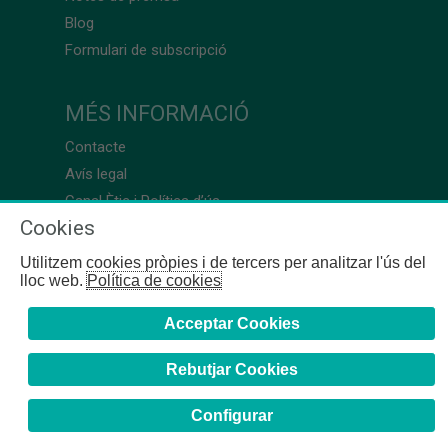
Blog
Formulari de subscripció
MÉS INFORMACIÓ
Contacte
Avís legal
Canal Ètic i Política d’ús
Cookies
Utilitzem cookies pròpies i de tercers per analitzar l'ús del
lloc web.
Política de cookies
Acceptar Cookies
Rebutjar Cookies
Configurar
COFB
- 2024 | Girona, 64-66 - 08009 Barcelona - Tel. +34