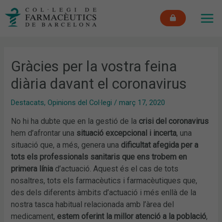
Vés
MAI
al
ME
contingut
Gràcies per la vostra feina
diària davant el coronavirus
Destacats
,
Opinions del Col·legi
/
març 17, 2020
No hi ha dubte que en la gestió de la
crisi del coronavirus
hem d’afrontar una
situació excepcional i incerta
, una
situació que, a més, genera una
dificultat afegida per a
tots els professionals sanitaris que ens trobem en
primera línia
d’actuació. Aquest és el cas de tots
nosaltres, tots els farmacèutics i farmacèutiques que,
des dels diferents àmbits d’actuació i més enllà de la
nostra tasca habitual relacionada amb l’àrea del
medicament,
estem oferint la millor atenció a la població
,