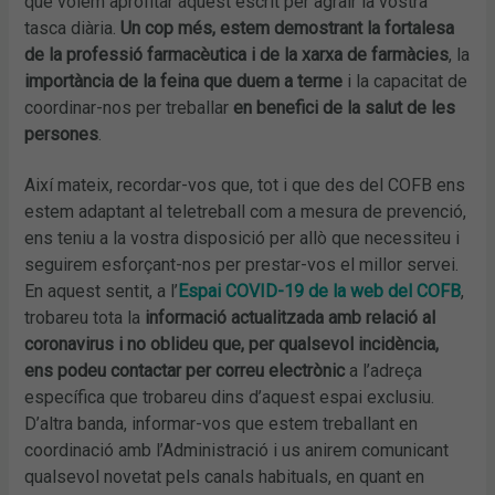
que volem aprofitar aquest escrit per agrair la vostra
tasca diària.
Un cop més, estem demostrant la fortalesa
de la professió farmacèutica i de la xarxa de farmàcies
, la
importància de la feina que duem a terme
i la capacitat de
coordinar-nos per treballar
en benefici de la salut de les
persones
.
Així mateix, recordar-vos que, tot i que des del COFB ens
estem adaptant al teletreball com a mesura de prevenció,
ens teniu a la vostra disposició per allò que necessiteu i
seguirem esforçant-nos per prestar-vos el millor servei.
En aquest sentit, a l’
Espai COVID-19 de la web del COFB
,
trobareu tota la
informació actualitzada amb relació al
coronavirus i no oblideu que, per qualsevol incidència,
ens podeu contactar per correu electrònic
a l’adreça
específica que trobareu dins d’aquest espai exclusiu.
D’altra banda, informar-vos que estem treballant en
coordinació amb l’Administració i us anirem comunicant
qualsevol novetat pels canals habituals, en quant en