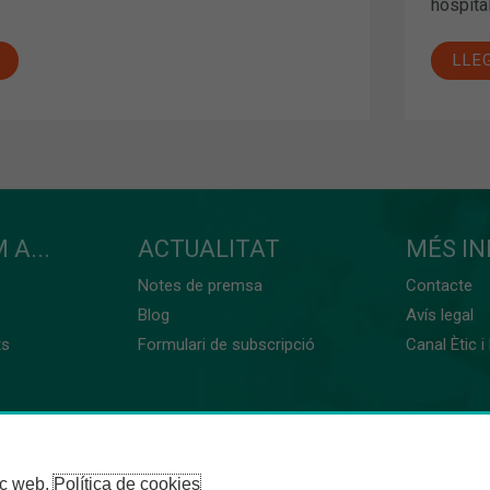
hospita
LLE
 A...
ACTUALITAT
MÉS I
Notes de premsa
Contacte
Blog
Avís legal
ts
Formulari de subscripció
Canal Ètic i
loc web.
Política de cookies