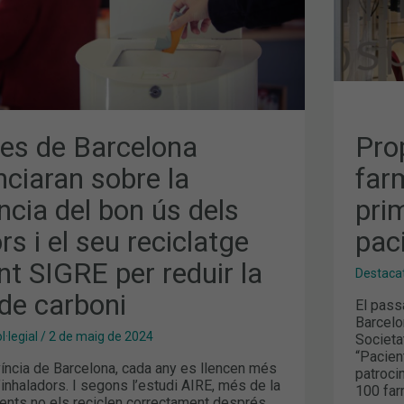
MPO
S
COM
E
es de Barcelona
Pro
ciaran sobre la
far
cia del bon ús dels
prim
rs i el seu reciclatge
pac
nt SIGRE per reduir la
Destaca
de carboni
El pass
Barcelo
·legial
/
2 de maig de 2024
Societa
“Pacien
íncia de Barcelona, cada any es llencen més
patroci
’inhaladors. I segons l’estudi AIRE, més de la
100 far
ients no els reciclen correctament després