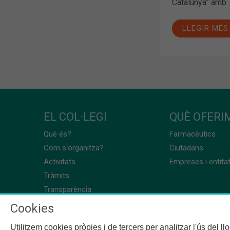
Catalunya” amb
LLEGIR MÉS
EL COL·LEGI
QUÈ OFERIM
Què és?
Farmacèutics
Com s'organitza?
Ciutadans
Activitats
Empreses i entita
Tràmits
Transparència
Cookies
Utilitzem cookies pròpies i de tercers per analitzar l'ús del l