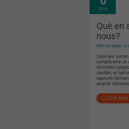
6
EN
SABEM
DELS
2016
FÀRMACS
NOUS?
Què en 
nous?
Món col·legial
/
6 
Cada any surten 
compta amb un a
diferents simpt
sanitari, el far
aquests fàrmacs 
ampliar informa
LLEGIR MÉS