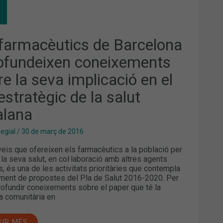
MACÈUTICS
CELONA
OFUNDEIXEN
EIXEMENTS
RE
 farmacèutics de Barcelona
A
ofundeixen coneixements
LICACIÓ
e la seva implicació en el
RATÈGIC
estratègic de la salut
alana
UT
ALANA
legial
/
30 de març de 2016
veis que ofereixen els farmacèutics a la població per
r la seva salut, en col·laboració amb altres agents
is, és una de les activitats prioritàries que contempla
ment de propostes del Pla de Salut 2016-2020. Per
profundir coneixements sobre el paper que té la
a comunitària en
GIR MÉS