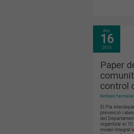
des.
PAPER
16
DE
LA
FARMÀCIA
2015
COMUNITÀR
EN
LA
Paper d
PREVENCIÓ
I
comunità
CONTROL
DE
control
L’MPOC
Notícies farmàcia
El Pla interdepa
prevenció i atenc
del Departament 
organitzar el 10
model integrat 