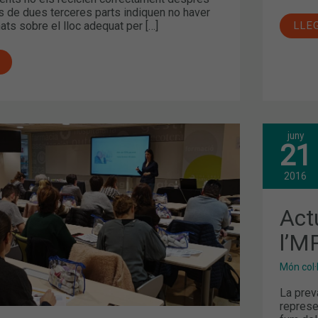
s de dues terceres parts indiquen no haver
ats sobre el lloc adequat per […]
LLE
juny
ACT
21
EN
LA
GES
2016
DE
S
L’M
Ó
I
Actu
L’A
l’M
Món col·
La prev
represe