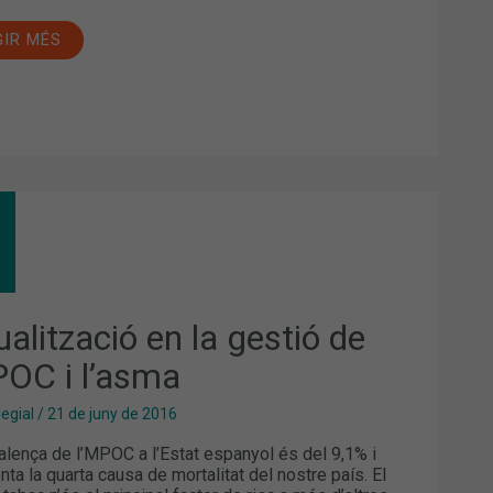
GIR MÉS
UALITZACIÓ
TIÓ
POC
alització en la gestió de
SMA
POC i l’asma
legial
/
21 de juny de 2016
alença de l’MPOC a l’Estat espanyol és del 9,1% i
nta la quarta causa de mortalitat del nostre país. El