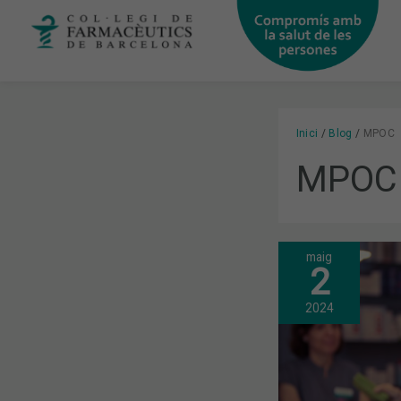
Vés
al
contingut
Inici
Blog
MPOC
MPOC
maig
FARMÀCIES
2
DE
BARCELONA
CONSCIENC
2024
SOBRE
LA
IMPORTÀNC
DEL
BON
ÚS