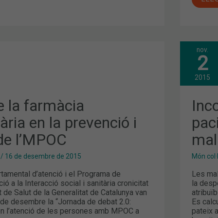
nov.
INC
2
TER
DEL
PAC
2015
IA
AMB
MPO
QUÈ
e la farmàcia
Inc
FEM
MAL
ria en la prevenció i
pac
 de l’MPOC
mal
/
16 de desembre de 2015
Món col·
rtamental d’atenció i el Programa de
Les mal
ió a la Interacció social i sanitària cronicitat
la desp
de Salut de la Generalitat de Catalunya van
atribuï
 de desembre la “Jornada de debat 2.0:
Es calc
en l’atenció de les persones amb MPOC a
pateix 