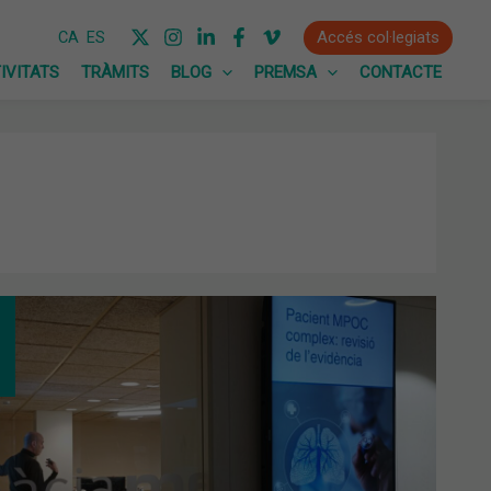
Accés col·legiats
CA
ES
IVITATS
TRÀMITS
BLOG
PREMSA
CONTACTE
P
T
MACÈUTICS/QUES
TENCIÓ
MÀRIA
CTUALITZEN
IENT