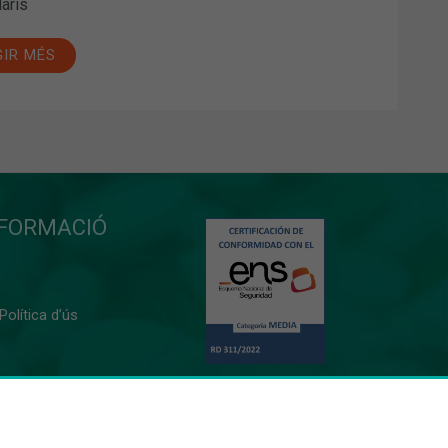
laris
GIR MÉS
NFORMACIÓ
 Política d’ús