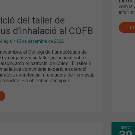
fum del 
com la p
alfa1-an
ció del taller de
LLE
ius d’inhalació al COFB
·legial
/
15 de desembre de 2022
 novembre, el Col·legi de Farmacèutics de
 va organitzar un taller presencial sobre
alació, amb el patrocini de Chiesi. El taller el
armacèutica comunitària experta en atenció
armàcia assistencial i fundadora de Farmaval,
ernández. Els objectius principals
març
ELS