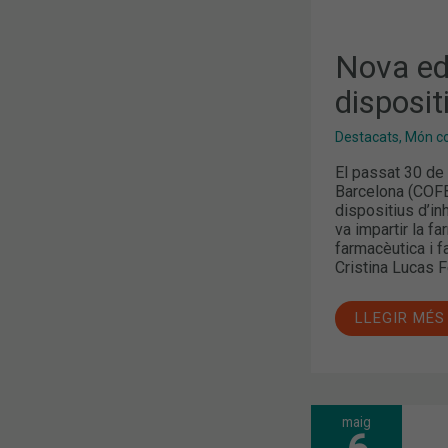
Nova edi
disposit
Destacats
,
Món col
El passat 30 de
Barcelona (COFB)
dispositius d’inh
va impartir la f
farmacèutica i f
Cristina Lucas F
LLEGIR MÉS
maig
QUÈ