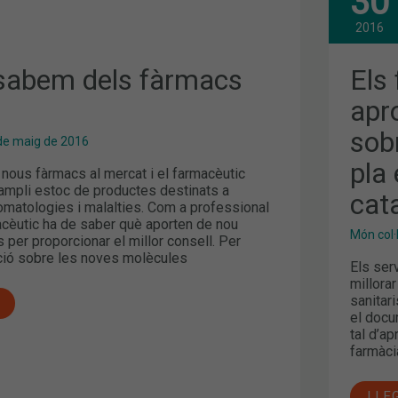
30
FAR
DE
BAR
2016
APR
CON
SOB
sabem dels fàrmacs
Els
LA
SEV
apr
IMP
EN
sobr
EL
de maig de 2016
PLA
EST
pla 
nous fàrmacs al mercat i el farmacèutic
DE
LA
mpli estoc de productes destinats a
cat
SAL
omatologies i malalties. Com a professional
CAT
macèutic ha de saber què aporten de nou
Món col·
per proporcionar el millor consell. Per
ció sobre les noves molècules
Els ser
millora
sanitar
el docu
tal d’a
farmàci
LLE