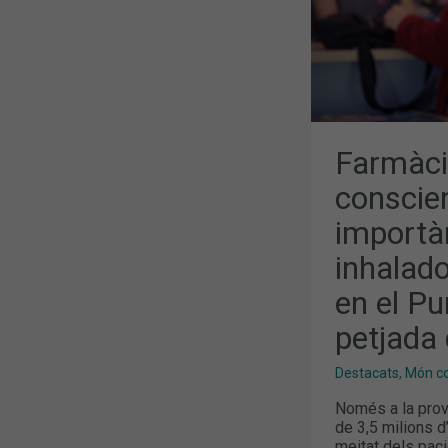
DELS
INHALADOR
I
EL
SEU
RECICLATG
EN
EL
PUNT
SIGRE
PER
Farmàci
REDUIR
LA
conscien
PETJADA
DE
importàn
CARBONI
inhalado
en el Pu
petjada 
Destacats
,
Món col
Només a la prov
de 3,5 milions d
meitat dels pac