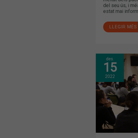
del seu ús, i mé
estat mai inform
LLEGIR MÉS
des.
NOVA
15
EDICIÓ
DEL
TALLER
2022
DE
DISPOSITIU
D’INHALACI
AL
COFB