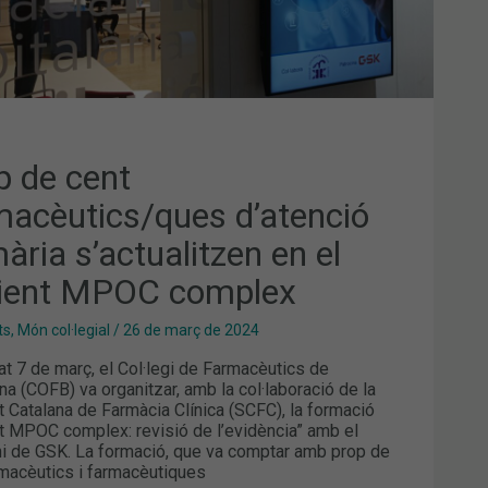
C
PLEX
p de cent
macèutics/ques d’atenció
ària s’actualitzen en el
ient MPOC complex
ts
,
Món col·legial
/
26 de març de 2024
at 7 de març, el Col·legi de Farmacèutics de
na (COFB) va organitzar, amb la col·laboració de la
t Catalana de Farmàcia Clínica (SCFC), la formació
t MPOC complex: revisió de l’evidència” amb el
ni de GSK. La formació, que va comptar amb prop de
macèutics i farmacèutiques