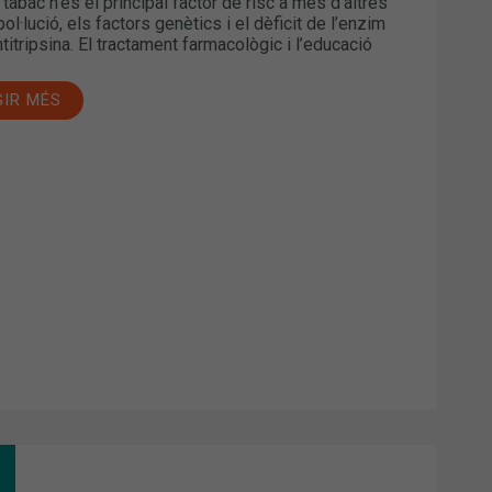
tabac n’és el principal factor de risc a més d’altres
ol·lució, els factors genètics i el dèficit de l’enzim
titripsina. El tractament farmacològic i l’educació
GIR MÉS