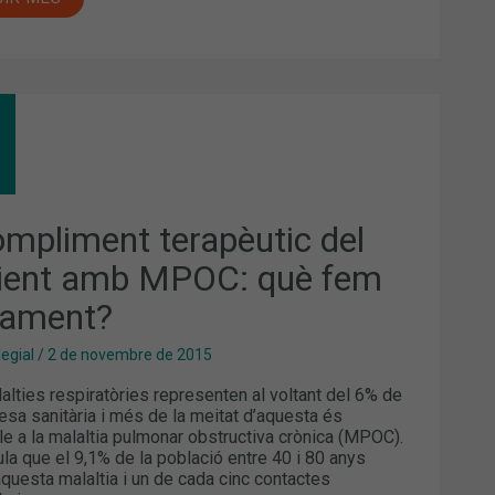
OMPLIMENT
APÈUTIC
IENT
C:
ompliment terapèutic del
AMENT?
ient amb MPOC: què fem
ament?
legial
/
2 de novembre de 2015
alties respiratòries representen al voltant del 6% de
esa sanitària i més de la meitat d’aquesta és
ble a la malaltia pulmonar obstructiva crònica (MPOC).
ula que el 9,1% de la població entre 40 i 80 anys
aquesta malaltia i un de cada cinc contactes