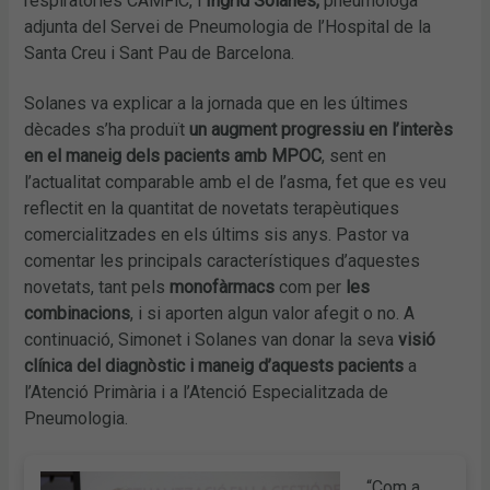
respiratòries CAMFiC, i
Ingrid Solanes,
pneumòloga
adjunta del Servei de Pneumologia de l’Hospital de la
Santa Creu i Sant Pau de Barcelona.
Solanes va explicar a la jornada que en les últimes
dècades s’ha produït
un augment progressiu en l’interès
en el maneig dels pacients amb MPOC
, sent en
l’actualitat comparable amb el de l’asma, fet que es veu
reflectit en la quantitat de novetats terapèutiques
comercialitzades en els últims sis anys. Pastor va
comentar les principals característiques d’aquestes
novetats, tant pels
monofàrmacs
com per
les
combinacions
, i si aporten algun valor afegit o no. A
continuació, Simonet i Solanes van donar la seva
visió
clínica del diagnòstic i maneig d’aquests pacients
a
l’Atenció Primària i a l’Atenció Especialitzada de
Pneumologia.
“Com a