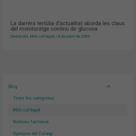
La darrera tertúlia d’actualitat aborda les claus
del monitoratge continu de glucosa
Destacats
,
Món col·legial
/
6 de juliol de 2026
Blog
Totes les categories
Món col·legial
Notícies farmàcia
Opinions del Col·legi