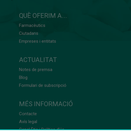
QUÈ OFERIM A...
Farmacèutics
Ciutadans
Empreses i entitats
ACTUALITAT
Notes de premsa
Blog
Formulari de subscripció
MÉS INFORMACIÓ
Contacte
Avís legal
Canal Ètic i Política d’ús