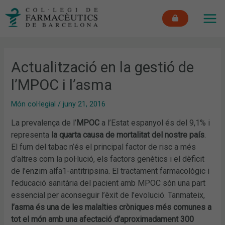
Vés
MAI
al
ME
contingut
Actualització en la gestió de
l’MPOC i l’asma
Món col·legial
/
juny 21, 2016
La prevalença de l’
MPOC
a l’Estat espanyol és del 9,1% i
representa
la quarta causa de mortalitat del nostre país
.
El fum del tabac n’és el principal factor de risc a més
d’altres com la pol·lució, els factors genètics i el dèficit
de l’enzim alfa1-antitripsina. El tractament farmacològic i
l’educació sanitària del pacient amb MPOC són una part
essencial per aconseguir l’èxit de l’evolució. Tanmateix,
l’asma és una de les malalties cròniques més comunes a
tot el món amb una afectació d’aproximadament 300