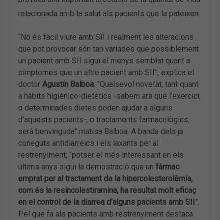
relacionada amb la salut als pacients que la pateixen.
“No és fàcil viure amb SII i realment les alteracions
que pot provocar són tan variades que possiblement
un pacient amb SII sigui el menys semblat quant a
símptomes que un altre pacient amb SII”, explica el
doctor
Agustín Balboa
. “Qualsevol novetat, tant quant
a hàbits higiènico-dietètics -sabem ara que l’exercici,
o determinades dietes poden ajudar a alguns
d’aquests pacients-, o tractaments farmacològics,
serà benvinguda” matisa Balboa. A banda dels ja
coneguts antidiarreics i els laxants per al
restrenyiment, “potser el més interessant en els
últims anys sigui la demostració que un
fàrmac
emprat per al tractament de la hipercolesterolèmia,
com és la resincolestiramina, ha resultat molt eficaç
en el control de la diarrea d’alguns pacients amb SII
”.
Pel que fa als pacients amb restrenyiment destaca