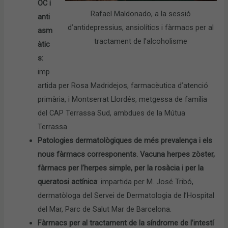
OC i
Rafael Maldonado, a la sessió
anti
d’antidepressius, ansiolítics i fàrmacs per al
asm
tractament de l’alcoholisme
àtic
s:
imp
artida per Rosa Madridejos, farmacèutica d’atenció
primària, i Montserrat Llordés, metgessa de família
del CAP Terrassa Sud, ambdues de la Mútua
Terrassa.
Patologies dermatològiques de més prevalença i els
nous fàrmacs corresponents. Vacuna herpes zòster,
fàrmacs per l’herpes simple, per la rosàcia i per la
queratosi actínica
: impartida per M. José Tribó,
dermatòloga del Servei de Dermatologia de l’Hospital
del Mar, Parc de Salut Mar de Barcelona.
Fàrmacs per al tractament de la síndrome de l’intestí