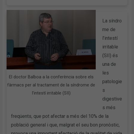
La síndro
me de
l’intestí
irritable
(SII) és
una de
les
El doctor Balboa a la conferència sobre els
patologie
fàrmacs per al tractament de la síndrome de
s
l’intestí irritable (SII)
digestive
s més
freqüents, que pot afectar a més del 10% de la
població general i que, malgrat el seu bon pronòstic,
provoca una important afectació de la qualitat de vida