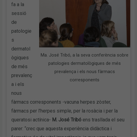
fa a la
sessió
de
patologie
s
dermatol
Ma. José Tribó, a la seva conferència sobre
ògiques
patologies dermatològiques de més
de més
prevalença i els nous fàrmacs
prevalenç
corresponents
a i els
nous
fàrmacs corresponents -vacuna herpes zòster,
fàrmacs per l’herpes simple, per la rosàcia i per la
queratosi actínica-
M. José Tribó
ens trasllada el seu
parer: “crec que aquesta experiència didàctica i