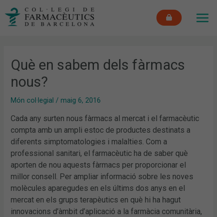
Vés
MAI
al
ME
contingut
Què en sabem dels fàrmacs
nous?
Món col·legial
/
maig 6, 2016
Cada any surten nous fàrmacs al mercat i el farmacèutic
compta amb un ampli estoc de productes destinats a
diferents simptomatologies i malalties. Com a
professional sanitari, el farmacèutic ha de saber què
aporten de nou aquests fàrmacs per proporcionar el
millor consell. Per ampliar informació sobre les noves
molècules aparegudes en els últims dos anys en el
mercat en els grups terapèutics en què hi ha hagut
innovacions d’àmbit d’aplicació a la farmàcia comunitària,