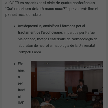
el COFB va organitzar el
cicle de quatre conferències
“
Què en sabem dels fàrmacs nous?”
que va tenir lloc el
passat mes de febrer:
Antidepressius, ansiolítics i fàrmacs per al
tractament de l’alcoholisme:
impartida per Rafael
Maldonado, metge i catedràtic de farmacologia del
laboratori de neurofarmacologia de la Universitat
Pompeu Fabra.
Fàr
mac
s
per
tract
ar
l’MP