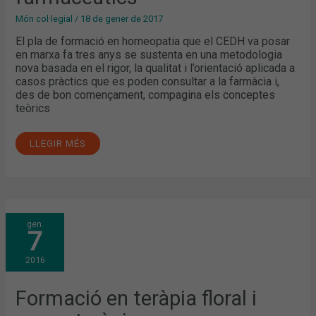
Món col·legial
/
18 de gener de 2017
El pla de formació en homeopatia que el CEDH va posar
en marxa fa tres anys se sustenta en una metodologia
nova basada en el rigor, la qualitat i l’orientació aplicada a
casos pràctics que es poden consultar a la farmàcia i,
des de bon començament, compagina els conceptes
teòrics
LLEGIR MÉS
FORMACIÓ
gen.
EN
7
TERÀPIA
FLORAL
I
2016
AROMATERÀPIA
Formació en teràpia floral i