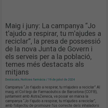
POSSESSIÓ
DE
LA
NOVA
JUNTA
DE
GOVERN
I
Maig i juny: La campanya “Jo
ELS
SERVEIS
t’ajudo a respirar, tu m’ajudes a
PER
A
LA
reciclar”, la presa de possessió
POBLACIÓ,
TEMES
de la nova Junta de Govern i
MÉS
DESTACATS
ALS
els serveis per a la població,
MITJANS
temes més destacats als
mitjans
Destacats
,
Notícies farmàcia
/
19 de juliol de 2024
Campanya “Jo t’ajudo a respirar, tu m’ajudes a reciclar” Al
maig, el Col·legi de Farmacèutics de Barcelona (COFB),
juntament amb AstraZeneca, va posar en marxa la
campanya “Jo t’ajudo a respirar, tu m’ajudes a reciclar”,
amb l’objectiu de promoure l’ús correcte dels inhaladors