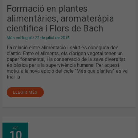
FLORS
DE
Formació en plantes
BACH
alimentàries, aromateràpia
científica i Flors de Bach
Món col·legial
/
22 de juliol de 2015
La relació entre alimentació i salut és coneguda des
d’antic. Entre el aliments, els d’origen vegetal tenen un
paper fonamental, i la conservació de la seva diversitat
és bàsica per a la supervivència humana. Per aquest
motiu, a la nova edició del cicle “Més que plantes” es va
triar la
LLEGIR MÉS
LA
abr.
FARMÀCIA
10
ES
PREPARA