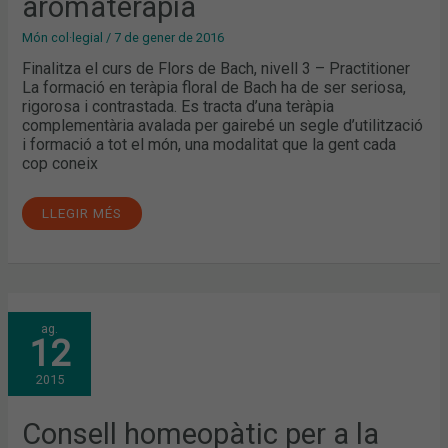
aromateràpia
Món col·legial
/
7 de gener de 2016
Finalitza el curs de Flors de Bach, nivell 3 – Practitioner
La formació en teràpia floral de Bach ha de ser seriosa,
rigorosa i contrastada. Es tracta d’una teràpia
complementària avalada per gairebé un segle d’utilització
i formació a tot el món, una modalitat que la gent cada
cop coneix
LLEGIR MÉS
CONSELL
ag.
HOMEOPÀTIC
12
PER
A
LA
2015
GENT
GRAN
I
FORMACIÓ
Consell homeopàtic per a la
EN
TERAPÈUTICA