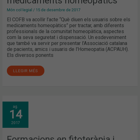
medicaments homeopàtics
Món col·legial
/
15 de desembre de 2017
El COFB va acollir l’acte “Què diuen els usuaris sobre els
medicaments homeopàtics” per tractar, amb diferents
professionals de la comunitat homeopàtica, aspectes
com la seva seguretat i dispensació. Un esdeveniment
que també va servir per presentar l’Associació catalana
de pacients, amics i usuaris de l’Homeopatia (ACPAUH).
Els diversos ponents
LLEGIR MÉS
FORMACIONS
ag.
EN
14
FITOTERÀPIA
I
PLANTES
2017
MEDICINALS
Formacions en fitoteràpia i