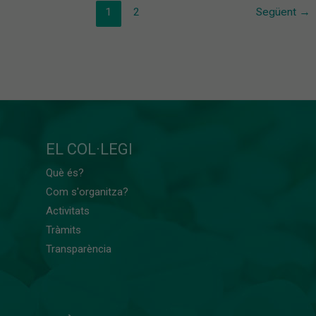
1
2
Següent
→
EL COL·LEGI
Què és?
Com s'organitza?
Activitats
Tràmits
Transparència