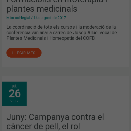
plantes medicinals
Món col·legial
/
14 d'agost de 2017
La coordinació de tots els cursos i la moderació de la
conferència van anar a càrrec de Josep Allué, vocal de
Plantes Medicinals i Homeopatia del COFB.
LLEGIR MÉS
JUNY:
jul.
CAMPANYA
26
CONTRA
EL
CÀNCER
2017
DE
PELL,
EL
ROL
Juny: Campanya contra el
ASSISTENCIAL
DE
càncer de pell, el rol
LES
FARMÀCIES