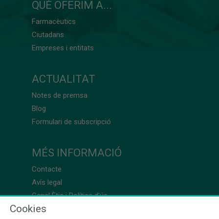
QUÈ OFERIM A...
Farmacèutics
Ciutadans
Empreses i entitats
ACTUALITAT
Notes de premsa
Blog
Formulari de subscripció
MÉS INFORMACIÓ
Contacte
Avís legal
Canal Ètic i Política d’ús
Cookies