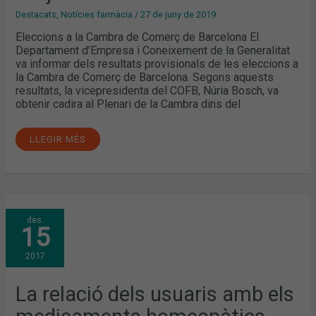
Destacats
,
Notícies farmàcia
/
27 de juny de 2019
Eleccions a la Cambra de Comerç de Barcelona El
Departament d’Empresa i Coneixement de la Generalitat
va informar dels resultats provisionals de les eleccions a
la Cambra de Comerç de Barcelona. Segons aquests
resultats, la vicepresidenta del COFB, Núria Bosch, va
obtenir cadira al Plenari de la Cambra dins del
LLEGIR MÉS
LA
des.
RELACIÓ
15
DELS
USUARIS
AMB
2017
ELS
MEDICAMENTS
HOMEOPÀTICS
La relació dels usuaris amb els