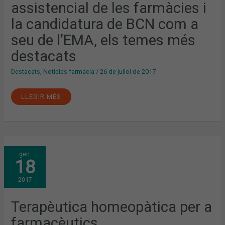
I
assistencial de les farmàcies i
LA
CANDIDATURA
la candidatura de BCN com a
DE
BCN
COM
seu de l’EMA, els temes més
A
SEU
destacats
DE
L’EMA,
ELS
Destacats
,
Notícies farmàcia
/
26 de juliol de 2017
TEMES
MÉS
DESTACATS
LLEGIR MÉS
TERAPÈUTICA
gen.
HOMEOPÀTICA
18
PER
A
FARMACÈUTICS
2017
Terapèutica homeopàtica per a
farmacèutics