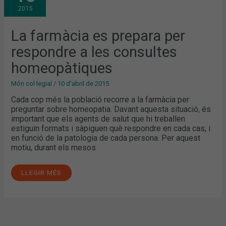
PER
2015
RESPONDRE
A
LES
CONSULTES
La farmàcia es prepara per
HOMEOPÀTIQUES
respondre a les consultes
homeopàtiques
Món col·legial
/
10 d'abril de 2015
Cada cop més la població recorre a la farmàcia per
preguntar sobre homeopatia. Davant aquesta situació, és
important que els agents de salut que hi treballen
estiguin formats i sàpiguen què respondre en cada cas, i
en funció de la patologia de cada persona. Per aquest
motiu, durant els mesos
LLEGIR MÉS