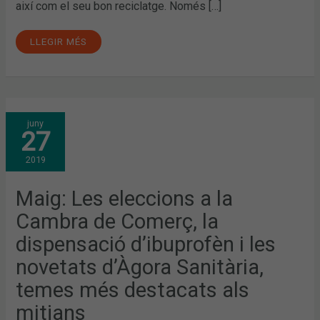
així com el seu bon reciclatge. Només […]
LLEGIR MÉS
MAIG:
juny
LES
27
ELECCIONS
A
LA
2019
CAMBRA
DE
COMERÇ,
LA
Maig: Les eleccions a la
DISPENSACIÓ
D’IBUPROFÈN
Cambra de Comerç, la
I
LES
NOVETATS
dispensació d’ibuprofèn i les
D’ÀGORA
SANITÀRIA,
novetats d’Àgora Sanitària,
TEMES
MÉS
DESTACATS
temes més destacats als
ALS
MITJANS
mitjans