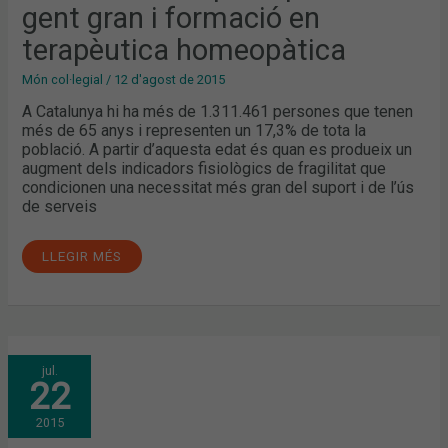
gent gran i formació en
HOMEOPÀTICA
terapèutica homeopàtica
Món col·legial
/
12 d'agost de 2015
A Catalunya hi ha més de 1.311.461 persones que tenen
més de 65 anys i representen un 17,3% de tota la
població. A partir d’aquesta edat és quan es produeix un
augment dels indicadors fisiològics de fragilitat que
condicionen una necessitat més gran del suport i de l’ús
de serveis
LLEGIR MÉS
FORMACIÓ
jul.
EN
22
PLANTES
ALIMENTÀRIES,
AROMATERÀPIA
2015
CIENTÍFICA
I