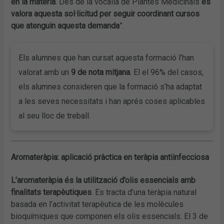
en la matèria
. Des de la vocalia de Plantes Medicinals
es
valora aquesta sol·licitud per seguir coordinant cursos
que atenguin aquesta demanda
”.
Els alumnes que han cursat aquesta formació l’han
valorat amb un
9 de nota mitjana
. El el 96% del casos,
els alumnes consideren que la formació s’ha adaptat
a les seves necessitats i han aprés coses aplicables
al seu lloc de treball.
Aromateràpia: aplicació pràctica en teràpia antiinfecciosa
L’aromateràpia és la utilització d’olis essencials amb
finalitats terapèutiques
. Es tracta d’una teràpia natural
basada en l’activitat terapèutica de les molècules
bioquímiques que componen els olis essencials. El 3 de