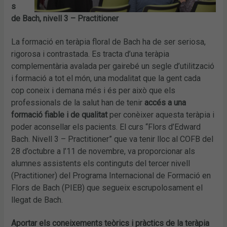
s
de Bach, nivell 3 – Practitioner
La formació en teràpia floral de Bach ha de ser seriosa,
rigorosa i contrastada. Es tracta d’una teràpia
complementària avalada per gairebé un segle d’utilització
i formació a tot el món, una modalitat que la gent cada
cop coneix i demana més i és per això que els
professionals de la salut han de tenir
accés a una
formació fiable i de qualitat
per conèixer aquesta teràpia i
poder aconsellar els pacients. El curs “Flors d’Edward
Bach. Nivell 3 – Practitioner” que va tenir lloc al COFB del
28 d’octubre a l’11 de novembre, va proporcionar als
alumnes assistents els continguts del tercer nivell
(Practitioner) del Programa Internacional de Formació en
Flors de Bach (PIEB) que segueix escrupolosament el
llegat de Bach.
Aportar els coneixements teòrics i pràctics de la teràpia