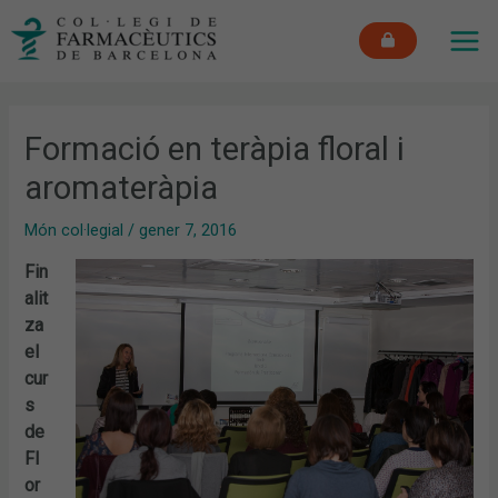
Vés
MAI
al
ME
contingut
Formació en teràpia floral i
aromateràpia
Món col·legial
/
gener 7, 2016
Fin
alit
za
el
cur
s
de
Fl
or