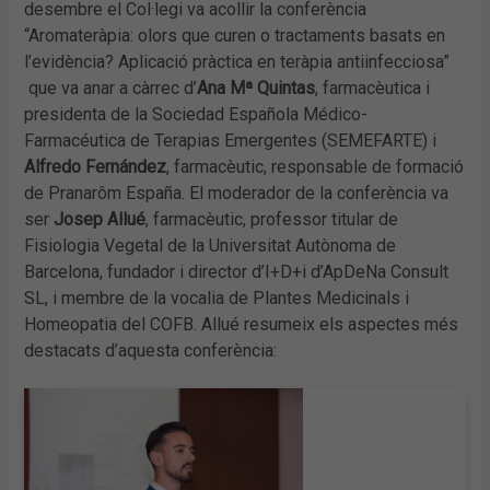
desembre el Col·legi va acollir la conferència
“Aromateràpia: olors que curen o tractaments basats en
l’evidència? Aplicació pràctica en teràpia antiinfecciosa”
que va anar a càrrec d’
Ana Mª Quintas
, farmacèutica i
presidenta de la Sociedad Española Médico-
Farmacéutica de Terapias Emergentes (SEMEFARTE) i
Alfredo Fernández
, farmacèutic, responsable de formació
de Pranarôm España. El moderador de la conferència va
ser
Josep Allué
, farmacèutic, professor titular de
Fisiologia Vegetal de la Universitat Autònoma de
Barcelona, fundador i director d’I+D+i d’ApDeNa Consult
SL, i membre de la vocalia de Plantes Medicinals i
Homeopatia del COFB. Allué resumeix els aspectes més
destacats d’aquesta conferència: