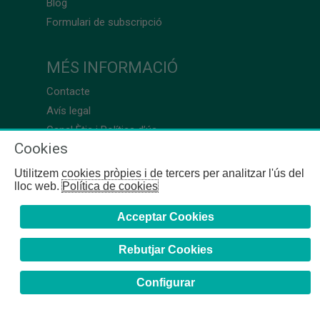
Blog
Formulari de subscripció
MÉS INFORMACIÓ
Contacte
Avís legal
Canal Ètic i Política d’ús
Cookies
Utilitzem cookies pròpies i de tercers per analitzar l'ús del
lloc web.
Política de cookies
Acceptar Cookies
Rebutjar Cookies
Configurar
COFB
- 2024 | Girona, 64-66 - 08009 Barcelona - Tel. +34
93 244 07 10