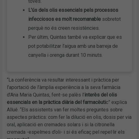
toves.
L’ús dels olis essencials pels processos
infecciosos es molt recomanable
sobretot
perquè no és creen resistències.
Per últim, Quintas també va explicar que es
pot potabilitzar l’aigua amb una barreja de
canyella i orenga durant 10 minuts.
“La conferència va resultar interessant i pràctica per
l’aportació de l’àmplia experiència a la seva farmàcia
d’Ana Maria Quintas, fent-se palès l’
interès del olis
essencials en la pràctica diària del farmacèuti
c” explica
Allué. “Els assistents van fer moltes preguntes sobre
aspectes pràctics: com fer la dilució en olis, dosis per via
oral, aplicació en cremades solars i si la citronella
cremada -espelmes d’oli- i si és eficaç pel repel·lir els