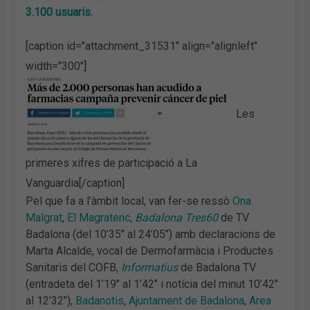
3.100 usuaris.
[caption id="attachment_31531" align="alignleft"
width="300"]
Les
primeres xifres de participació a La
Vanguardia[/caption]
Pel que fa a l’àmbit local, van fer-se ressò
Ona
Malgrat
,
El Magratenc
,
Badalona Tres60
de TV
Badalona (del 10’35’’ al 24’05’’) amb declaracions de
Marta Alcalde, vocal de Dermofarmàcia i Productes
Sanitaris del COFB,
Informatius
de Badalona TV
(entradeta del 1’19’’ al 1’42’’ i notícia del minut 10’42’’
al 12’32’’),
Badanotis
,
Ajuntament de Badalona
,
Area