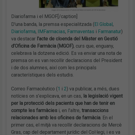
Diariofarma i el MGOF[/caption]
D’una banda, la premsa especialitzada (
El Global
,
Diariofarma
,
IMFarmacias
,
Farmaventas
i
Farmanatur
)
va destacar
l’acte de cloenda del Màster en Gestió
d’Oficina de Farmàcia (MGOF)
, curs que, enguany,
celebrava la dotzena edició. Es va enviar una nota de
premsa on es van recollir declaracions del President
i de dos alumnes, així com les principals
característiques dels estudis.
Correo Farmacéutico (
1
i
2
) va publicar, a més, dues
notícies on s’explicava, en un cas,
la legislació vigent
per la protecció dels pacients que han de tenir en
compte les farmàcies
i, en l’altre,
transaccions
relacionades amb
les oficines de farmàcia
. En el
primer cas, el mitjà va recollir declaracions de Mercè
Gras, cap del departament jurídic del Col·legi, i es va