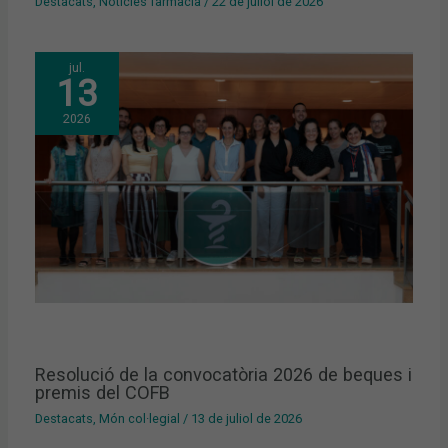
Destacats
,
Notícies farmàcia
/
22 de juliol de 2026
jul.
13
2026
Resolució de la convocatòria 2026 de beques i
premis del COFB
Destacats
,
Món col·legial
/
13 de juliol de 2026