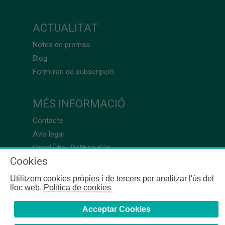
ACTUALITAT
Notes de premsa
Blog
Formulari de subscripció
MÉS INFORMACIÓ
Contacte
Avís legal
Canal Ètic i Política d’ús
Cookies
Utilitzem cookies pròpies i de tercers per analitzar l'ús del
lloc web.
Política de cookies
Acceptar Cookies