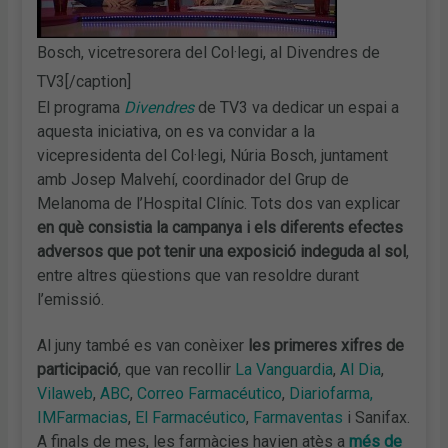
Bosch, vicetresorera del Col·legi, al Divendres de
TV3[/caption]
El programa
Divendres
de TV3 va dedicar un espai a
aquesta iniciativa, on es va convidar a la
vicepresidenta del Col·legi, Núria Bosch, juntament
amb Josep Malvehí, coordinador del Grup de
Melanoma de l’Hospital Clínic. Tots dos van explicar
en què consistia la campanya i els diferents efectes
adversos que pot tenir una exposició indeguda al sol
,
entre altres qüestions que van resoldre durant
l’emissió.
Al juny també es van conèixer
les primeres xifres de
participació
, que van recollir
La Vanguardia
,
Al Dia
,
Vilaweb
,
ABC
,
Correo Farmacéutico
,
Diariofarma,
IMFarmacias
,
El Farmacéutico
,
Farmaventas
i Sanifax.
A finals de mes, les farmàcies havien atès a
més de