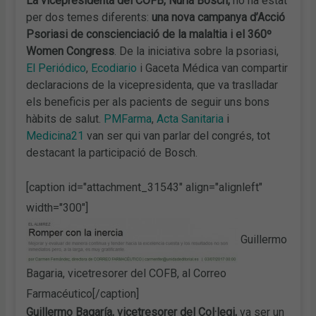
La vicepresidenta del COFB, Núria Bosch,
ho ha estat
per dos temes diferents:
una nova campanya d’Acció
Psoriasi de conscienciació de la malaltia i el 360º
Women Congress
. De la iniciativa sobre la psoriasi,
El Periódico
,
Ecodiario
i Gaceta Médica van compartir
declaracions de la vicepresidenta, que va traslladar
els beneficis per als pacients de seguir uns bons
hàbits de salut.
PMFarma
,
Acta Sanitaria
i
Medicina21
van ser qui van parlar del congrés, tot
destacant la participació de Bosch.
[caption id="attachment_31543" align="alignleft"
width="300"]
Guillermo
Bagaria, vicetresorer del COFB, al Correo
Farmacéutico[/caption]
Guillermo Bagaría, vicetresorer del Col·legi,
va ser un