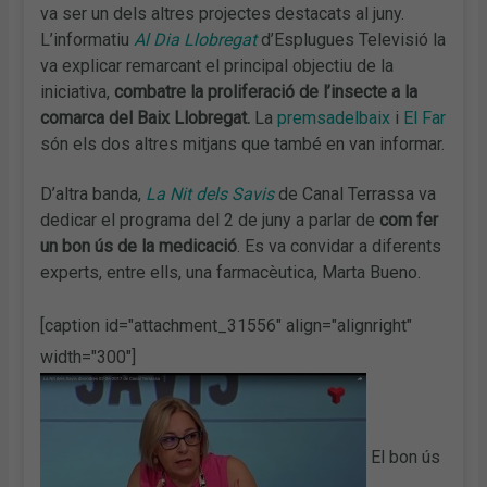
va ser un dels altres projectes destacats al juny.
L’informatiu
Al Dia Llobregat
d’Esplugues Televisió la
va explicar remarcant el principal objectiu de la
iniciativa,
combatre la proliferació de l’insecte a la
comarca del Baix Llobregat.
La
premsadelbaix
i
El Far
són els dos altres mitjans que també en van informar.
D’altra banda,
La Nit dels Savis
de Canal Terrassa va
dedicar el programa del 2 de juny a parlar de
com fer
un bon ús de la medicació
. Es va convidar a diferents
experts, entre ells, una farmacèutica, Marta Bueno.
[caption id="attachment_31556" align="alignright"
width="300"]
El bon ús