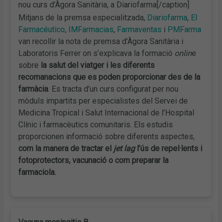
nou curs d’Àgora Sanitària, a Diariofarma[/caption]
Mitjans de la premsa especialitzada,
Diariofarma
,
El
Farmacéutico
,
IMFarmacias
,
Farmaventas
i
PMFarma
van recollir la nota de premsa d’Àgora Sanitària i
Laboratoris Ferrer on s’explicava la formació
onlin
e
sobre
la salut del viatger i les diferents
recomanacions que es poden proporcionar des de la
farmàcia
. Es tracta d’un curs configurat per nou
mòduls impartits per especialistes del Servei de
Medicina Tropical i Salut Internacional de l’Hospital
Clínic i farmacèutics comunitaris. Els estudis
proporcionen informació sobre diferents aspectes,
com la manera de tractar el
jet lag
l’ús de repel·lents i
fotoprotectors, vacunació o com preparar la
farmaciola.