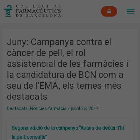
Vés
MAI
al
ME
contingut
Juny: Campanya contra el
càncer de pell, el rol
assistencial de les farmàcies i
la candidatura de BCN com a
seu de l’EMA, els temes més
destacats
Destacats
,
Notícies farmàcia
/
juliol 26, 2017
Segona edició de la campanya “Abans de deixar-t’hi
la pell, consulta”