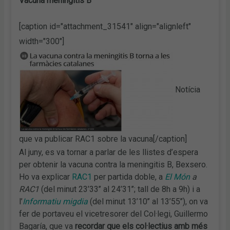
Vacuna meningitis B
[caption id="attachment_31541" align="alignleft"
width="300"]
Notícia
que va publicar RAC1 sobre la vacuna[/caption]
Al juny, es va tornar a parlar de les llistes d’espera
per obtenir la vacuna contra la meningitis B, Bexsero.
Ho va explicar
RAC1
per partida doble, a
El Món
a
RAC1
(del minut 23’33’’ al 24’31’’; tall de 8h a 9h) i a
l’
Informatiu migdia
(del minut 13’10’’ al 13’55’’), on va
fer de portaveu el vicetresorer del Col·legi, Guillermo
Bagaría, que va
recordar que els col·lectius amb més