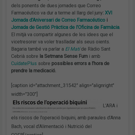
dels ponents de dues jornades que Correo
Farmacéutico va dur a terme al llarg del juny
:
XVI
Jornada d’Aniversari de Correo Farmacéutico
i
Jornada de Gestió Pràctica de l’Oficina de Farmàcia
.
El mitjà va compartir algunes de les idees que el
vicetresorer va voler traslladar als seus oients.
Bagaria també va parlar a
El Matí
de Ràdio Sant
Cebrià sobre
la Setmana Sense Fum
i amb
CuídatePlus
sobre
possibles errors a l’hora de
prendre la medicació.
[caption id="attachment_31542" align="alignright"
width="300"]
L’ARA i
els riscos de l’operació biquini, amb paraules d’Anna
Bach, vocal d’Alimentació i Nutrició del