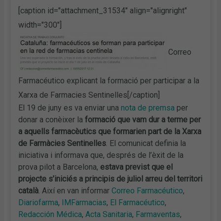
[caption id="attachment_31534" align="alignright"
width="300"]
Correo
Farmacéutico explicant la formació per participar a la
Xarxa de Farmacies Sentinelles[/caption]
El 19 de juny es va enviar una
nota de premsa
per
donar a conèixer la
formació que vam dur a terme per
a aquells farmacèutics que formarien part de la Xarxa
de Farmàcies Sentinelles
. El comunicat definia la
iniciativa i informava que, després de l’èxit de la
prova pilot a Barcelona,
estava previst que el
projecte s’iniciés a principis de juliol arreu del territori
català
. Així en van informar
Correo Farmacéutico
,
Diariofarma
,
IMFarmacias
,
El Farmacéutico
,
Redacción Médica
,
Acta Sanitaria
,
Farmaventas
,