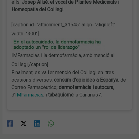
ells,
Josep Allué, el vocal de Plantes Medicinals i
Homeopatia del Col·legi.
[caption id="attachment_31545" align="alignleft"
width="300"]
IMFarmacias i la dermofarmàcia, amb menció al
Col·legi[/caption]
Finalment, es va fer menció del Col·legi en tres
ocasions diverses:
consum d’opioides a Espanya
, de
Correo Farmacéutico
; dermofarmàcia i autocura
,
d’
IMFarmacias
; i
tabaquisme
, a Canarias7.