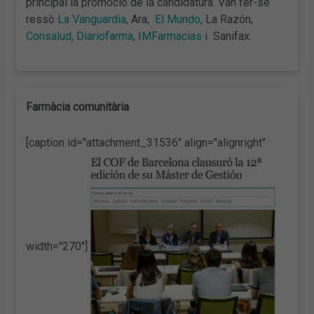
principal la promoció de la candidatura. Van fer-se
ressò
La Vanguardia
, Ara,
El Mundo
, La Razón,
Consalud
,
Diariofarma
,
IMFarmacias
i Sanifax.
Farmàcia comunitària
[caption id="attachment_31536" align="alignright"
width="270"]