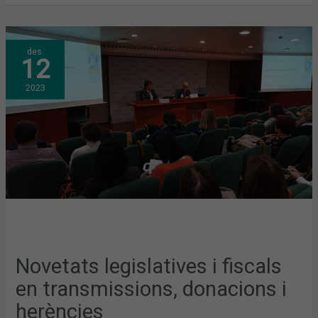
NOVETATS
des.
LEGISLATIVES
12
I
FISCALS
EN
2023
TRANSMISSIONS,
DONACIONS
I
HERÈNCIES
Novetats legislatives i fiscals
en transmissions, donacions i
herències