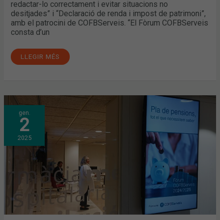
redactar-lo correctament i evitar situacions no
desitjades” i “Declaració de renda i impost de patrimoni”,
amb el patrocini de COFBServeis. “El Fòrum COFBServeis
consta d’un
LLEGIR MÉS
FÒRUMS
gen.
COFBSERVEIS:
2
TOT
EL
QUE
2025
CAL
SABER
SOBRE
ELS
PLANS
DE
PENSIÓ
I
LA
TRANSMISSIÓ
D’UNA
FARMÀCIA