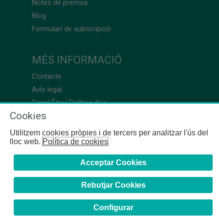
Notes de premsa
Blog
Formulari de subscripció
MÉS INFORMACIÓ
Contacte
Avís legal
Canal Ètic i Política d’ús
Cookies
Utilitzem cookies pròpies i de tercers per analitzar l'ús del
lloc web.
Política de cookies
Acceptar Cookies
Rebutjar Cookies
Configurar