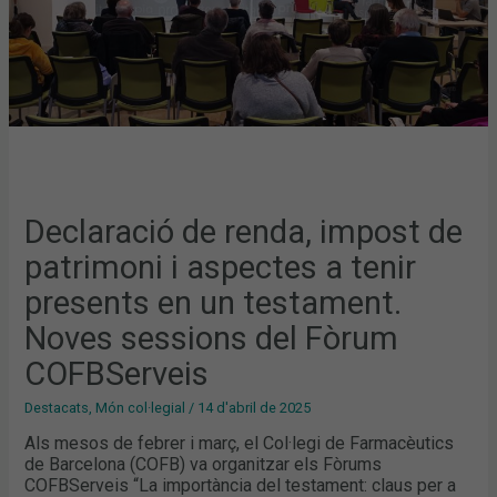
TENIR
PRESENTS
EN
UN
TESTAMENT.
NOVES
SESSIONS
DEL
FÒRUM
COFBSERVEIS
Declaració de renda, impost de
patrimoni i aspectes a tenir
presents en un testament.
Noves sessions del Fòrum
COFBServeis
Destacats
,
Món col·legial
/
14 d'abril de 2025
Als mesos de febrer i març, el Col·legi de Farmacèutics
de Barcelona (COFB) va organitzar els Fòrums
COFBServeis “La importància del testament: claus per a