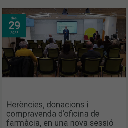
HERÈNCIES,
des.
DONACIONS
29
I
COMPRAVENDA
D’OFICINA
2025
DE
FARMÀCIA,
EN
UNA
NOVA
SESSIÓ
DEL
FÒRUM
COFBSERVEIS
Herències, donacions i
compravenda d’oficina de
farmàcia, en una nova sessió