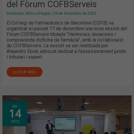
del Fòrum COFBServeis
Destacats
,
Món col·legial
/
29 de desembre de 2025
El Col·legi de Farmacèutics de Barcelona (COFB) va
organitzar el passat 17 de desembre una nova sessió del
Fòrum COFBServeis titulada “Herències, donacions i
compravenda d’oficina de farmàcia”, amb la col·laboració
de COFBServeis. La sessió va ser realitzada per
Alejandro Ebrat, advocat dedicat a l’assessorament jurídic
i tributari i expert
LLEGIR MÉS
DECLARACIÓ
abr.
DE
14
RENDA,
IMPOST
DE
2025
PATRIMONI
I
ASPECTES
A