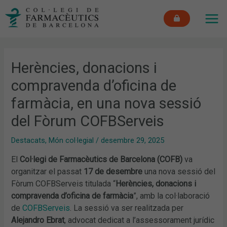
Vés
MAI
al
ME
contingut
Herències, donacions i
compravenda d’oficina de
farmàcia, en una nova sessió
del Fòrum COFBServeis
Destacats
,
Món col·legial
/
desembre 29, 2025
El
Col·legi de Farmacèutics de Barcelona (COFB)
va
organitzar el passat
17 de desembre
una nova sessió del
Fòrum COFBServeis titulada “
Herències, donacions i
compravenda d’oficina de farmàcia
”, amb la col·laboració
de
COFBServe
i
s
. La sessió va ser realitzada per
Alejandro Ebrat
, advocat dedicat a l’assessorament jurídic