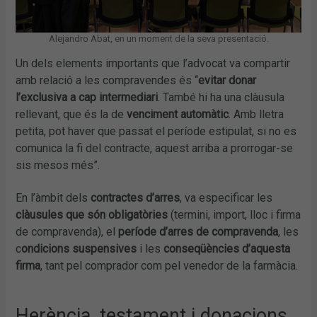
Alejandro Abat, en un moment de la seva presentació.
Un dels elements importants que l’advocat va compartir
amb relació a les compravendes és “
evitar donar
l’exclusiva a cap intermediari
. També hi ha una clàusula
rellevant, que és la de
venciment automàtic
. Amb lletra
petita, pot haver que passat el període estipulat, si no es
comunica la fi del contracte, aquest arriba a prorrogar-se
sis mesos més”.
En l’àmbit dels
contractes d’arres
, va especificar les
clàusules que són obligatòries
(termini, import, lloc i firma
de compravenda), el
període d’arres de compravenda
, les
c
ondicions suspensives
i les
conseqüències d’aquesta
firma
, tant pel comprador com pel venedor de la farmàcia.
Herència, testament i donacions