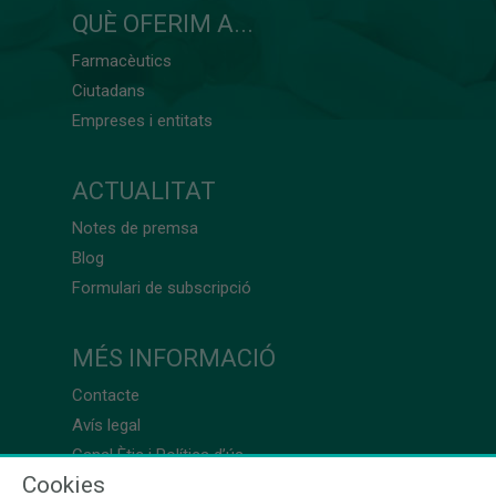
QUÈ OFERIM A...
Farmacèutics
Ciutadans
Empreses i entitats
ACTUALITAT
Notes de premsa
Blog
Formulari de subscripció
MÉS INFORMACIÓ
Contacte
Avís legal
Canal Ètic i Política d’ús
Cookies