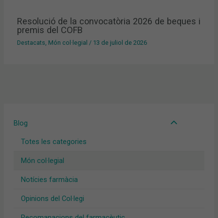
Resolució de la convocatòria 2026 de beques i
premis del COFB
Destacats
,
Món col·legial
/
13 de juliol de 2026
Blog
Totes les categories
Món col·legial
Notícies farmàcia
Opinions del Col·legi
Recomanacions del farmacèutic