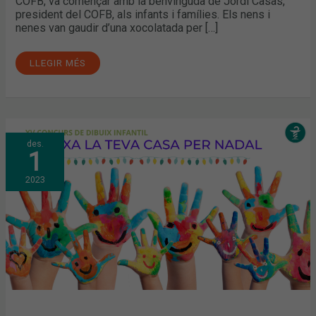
COFB, va començar amb la benvinguda de Jordi Casas,
president del COFB, als infants i famílies. Els nens i
nenes van gaudir d’una xocolatada per […]
LLEGIR MÉS
XV
des.
CONCURS
1
DE
DIBUIX
INFANTIL:
2023
DIBUIXA
LA
TEVA
CASA
PER
NADAL