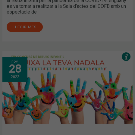
la festa infantil per la pandèmia de la COVID-19, enguany
es va tornar a realitzar a la Sala d’actes del COFB amb un
espectacle de
LLEGIR MÉS
ARRIBA
nov.
LA
28
XIV
EDICIÓ
DEL
2022
CONCURS
DE
DIBUIX
INFANTIL