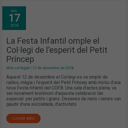
LA
des.
FESTA
17
INFANTIL
OMPLE
EL
2018
COL·LEGI
DE
L’ESPERIT
DEL
La Festa Infantil omple el
PETIT
PRÍNCEP
Col·legi de l’esperit del Petit
Príncep
Món col·legial
/
17 de desembre de 2018
Aquest 12 de desembre el Col·legi es va omplir de
rialles, màgia i l’esperit del Petit Príncep amb motiu d’una
nova Festa Infantil del COFB. Una sala d’actes plena, va
ser novament testimoni d’aquesta celebració tan
especial per petits i grans. Desenes de nens i nenes van
gaudir d’una xocolatada, d’activitats
LLEGIR MÉS