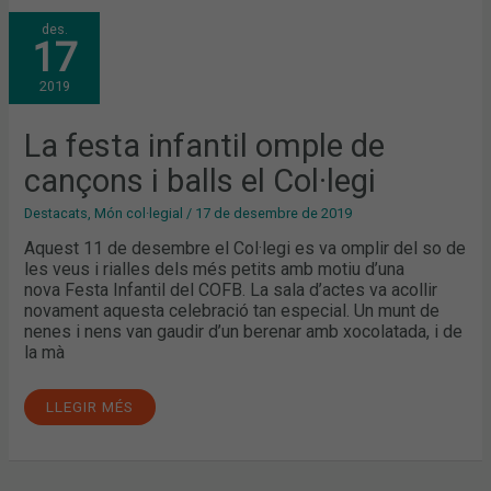
LA
des.
FESTA
17
INFANTIL
OMPLE
DE
2019
CANÇONS
I
BALLS
EL
La festa infantil omple de
COL·LEGI
cançons i balls el Col·legi
Destacats
,
Món col·legial
/
17 de desembre de 2019
Aquest 11 de desembre el Col·legi es va omplir del so de
les veus i rialles dels més petits amb motiu d’una
nova Festa Infantil del COFB. La sala d’actes va acollir
novament aquesta celebració tan especial. Un munt de
nenes i nens van gaudir d’un berenar amb xocolatada, i de
la mà
LLEGIR MÉS