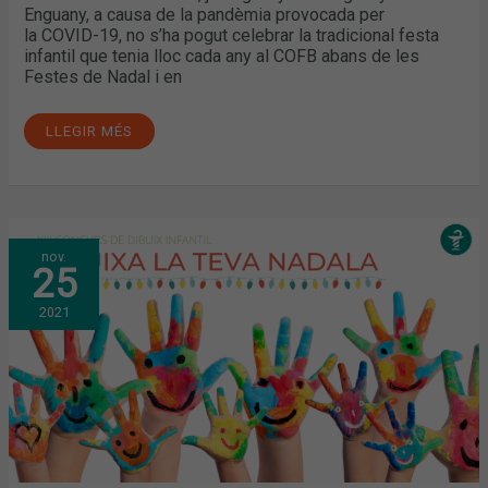
Enguany, a causa de la pandèmia provocada per
la COVID-19, no s’ha pogut celebrar la tradicional festa
infantil que tenia lloc cada any al COFB abans de les
Festes de Nadal i en
LLEGIR MÉS
DIBUIXA
nov.
LA
25
TEVA
NADALA
I
2021
PARTICIPA
EN
EL
XIII
CONCURS
DE
DIBUIX
INFANTIL
DEL
COFB