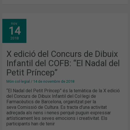
X
nov.
EDICIÓ
14
DEL
CONCURS
DE
2018
DIBUIX
INFANTIL
DEL
COFB:
X edició del Concurs de Dibuix
“EL
NADAL
Infantil del COFB: “El Nadal del
DEL
PETIT
PRÍNCEP”
Petit Príncep”
Món col·legial
/
14 de novembre de 2018
“El Nadal del Petit Príncep” és la temàtica de la X edició
del Concurs de Dibuix Infantil del Col·legi de
Farmacèutics de Barcelona, organitzat per la
seva Comissió de Cultura. Es tracta d’una activitat
adreçada als nens i nenes perquè puguin expressar
artísticament les seves emocions i creativitat. Els
participants han de tenir