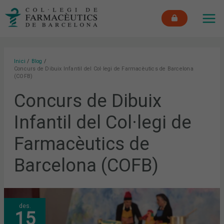
Vés
MAI
al
ME
contingut
Inici
Blog
Concurs de Dibuix Infantil del Col·legi de Farmacèutics de Barcelona
(COFB)
Concurs de Dibuix
Infantil del Col·legi de
Farmacèutics de
Barcelona (COFB)
PETITS
des.
I
15
GRANS
TORNEN