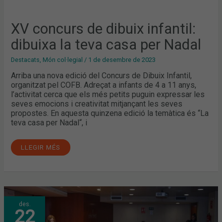
XV concurs de dibuix infantil:
dibuixa la teva casa per Nadal
Destacats
,
Món col·legial
/
1 de desembre de 2023
Arriba una nova edició del Concurs de Dibuix Infantil,
organitzat pel COFB. Adreçat a infants de 4 a 11 anys,
l’activitat cerca que els més petits puguin expressar les
seves emocions i creativitat mitjançant les seves
propostes. En aquesta quinzena edició la temàtica és “La
teva casa per Nadal“, i
LLEGIR MÉS
TORNA
des.
LA
22
FESTA
INFANTIL