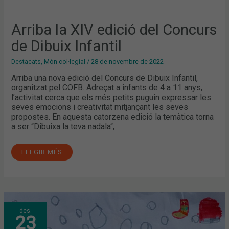
Arriba la XIV edició del Concurs
de Dibuix Infantil
Destacats
,
Món col·legial
/
28 de novembre de 2022
Arriba una nova edició del Concurs de Dibuix Infantil,
organitzat pel COFB. Adreçat a infants de 4 a 11 anys,
l’activitat cerca que els més petits puguin expressar les
seves emocions i creativitat mitjançant les seves
propostes. En aquesta catorzena edició la temàtica torna
a ser “Dibuixa la teva nadala“,
LLEGIR MÉS
CONCURS
des.
DE
23
DIBUIX
INFANTIL