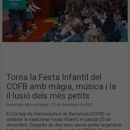
DEL
2022
COFB
AMB
MÀGIA,
MÚSICA
I
LA
IL·LUSIÓ
DELS
MÉS
PETITS
Torna la Festa Infantil del
COFB amb màgia, música i la
il·lusió dels més petits
Destacats
,
Món col·legial
/
22 de desembre de 2022
El Col·legi de Farmacèutics de Barcelona (COFB) va
celebrar la tradicional Festa Infantil, el passat 20 de
desembre. Després de dos anys sense poder organitzar