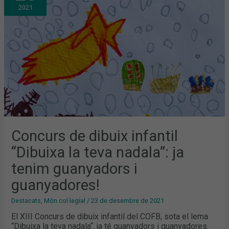
“DIBUIXA
2021
LA
TEVA
NADALA”:
JA
TENIM
GUANYADORS
I
GUANYADORES!
Concurs de dibuix infantil
“Dibuixa la teva nadala”: ja
tenim guanyadors i
guanyadores!
Destacats
,
Món col·legial
/
23 de desembre de 2021
El XIII Concurs de dibuix infantil del COFB, sota el lema
“Dibuixa la teva nadala“, ja té guanyadors i guanyadores.