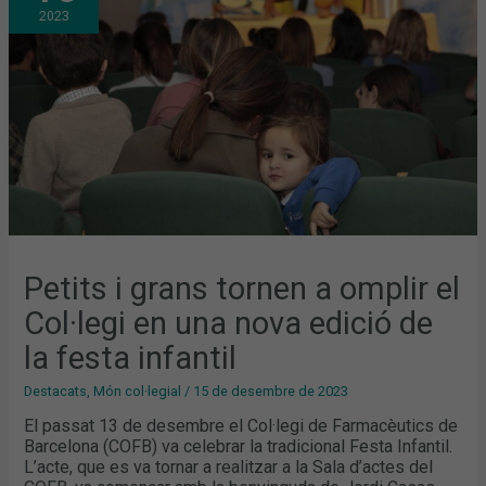
A
2023
OMPLIR
EL
COL·LEGI
EN
UNA
NOVA
EDICIÓ
DE
LA
FESTA
INFANTIL
Petits i grans tornen a omplir el
Col·legi en una nova edició de
la festa infantil
Destacats
,
Món col·legial
/
15 de desembre de 2023
El passat 13 de desembre el Col·legi de Farmacèutics de
Barcelona (COFB) va celebrar la tradicional Festa Infantil.
L’acte, que es va tornar a realitzar a la Sala d’actes del