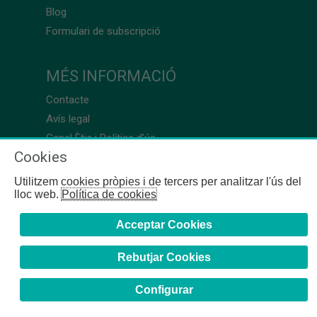
Blog
Formulari de subscripció
MÉS INFORMACIÓ
Contacte
Avís legal
Canal Ètic i Política d’ús
Cookies
Utilitzem cookies pròpies i de tercers per analitzar l'ús del
lloc web.
Política de cookies
Acceptar Cookies
Rebutjar Cookies
Configurar
COFB
- 2024 | Girona, 64-66 - 08009 Barcelona - Tel. +34