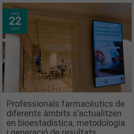
PROFESSIONALS
maig
FARMACÈUTICS
22
DE
DIFERENTS
ÀMBITS
2024
S’ACTUALITZEN
EN
BIOESTADÍSTICA,
METODOLOGIA
I
GENERACIÓ
DE
RESULTATS
Professionals farmacèutics de
diferents àmbits s’actualitzen
en bioestadística, metodologia
i generació de resultats