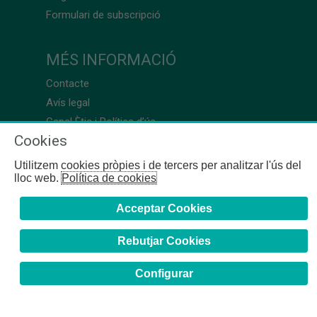
Formulari de subscripció
MÉS INFORMACIÓ
Contacte
Avís legal
Canal Ètic i Política d’ús
Cookies
Utilitzem cookies pròpies i de tercers per analitzar l'ús del
lloc web.
Política de cookies
Acceptar Cookies
Rebutjar Cookies
Configurar
COFB
- 2024 | Girona, 64-66 - 08009 Barcelona - Tel. +34
93 244 07 10