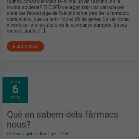
Quines conseqüències té el mal ús de l’alcohol en la
nostra societat? El COFB va organitzar una xerrada per
conèixer l’abordatge de l’alcoholisme des de la farmàcia
comunitària, que va tenir lloc el 26 de gener. Es van donar
a conèixer els resultats de la campanya europea ‘Beveu
menys‘, tractar […]
LLEGIR MÉS
QUÈ
maig
EN
6
SABEM
DELS
FÀRMACS
2016
NOUS?
Què en sabem dels fàrmacs
nous?
Món col·legial
/
6 de maig de 2016