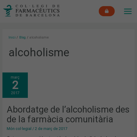
Vés
MAI
al
ME
contingut
Inici
Blog
alcoholisme
alcoholisme
ABORDATGE
març
DE
2
L’ALCOHOLISME
DES
DE
2017
LA
FARMÀCIA
COMUNITÀRIA
Abordatge de l’alcoholisme des
de la farmàcia comunitària
Món col·legial
/
2 de març de 2017