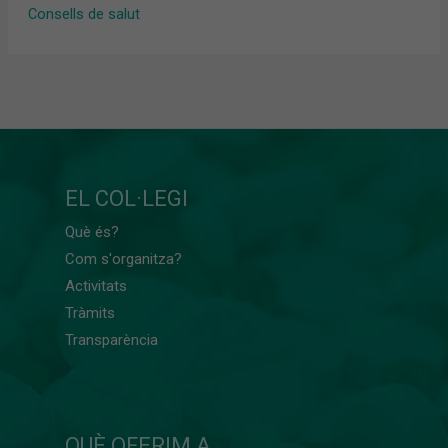
Consells de salut
EL COL·LEGI
Què és?
Com s'organitza?
Activitats
Tràmits
Transparència
QUÈ OFERIM A...