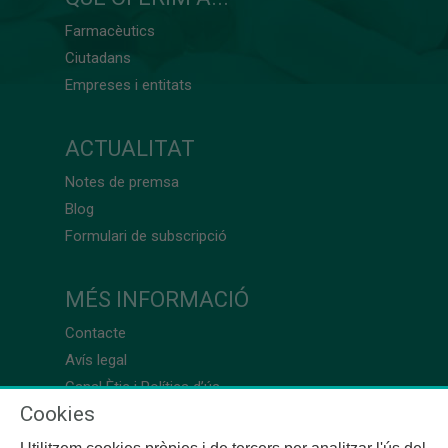
Farmacèutics
Ciutadans
Empreses i entitats
ACTUALITAT
Notes de premsa
Blog
Formulari de subscripció
MÉS INFORMACIÓ
Contacte
Avís legal
Canal Ètic i Política d’ús
Cookies