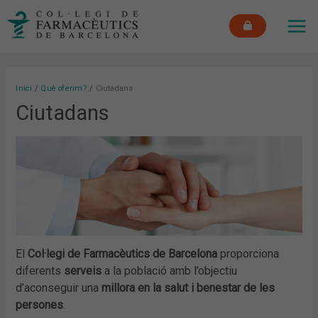
Vés
MAI
al
ME
contingut
Inici
Què oferim?
Ciutadans
Ciutadans
El
Col·legi de Farmacèutics de Barcelona
proporciona
diferents
serveis
a la població amb l’objectiu
d’aconseguir una
millora en la salut i benestar de les
persones
.