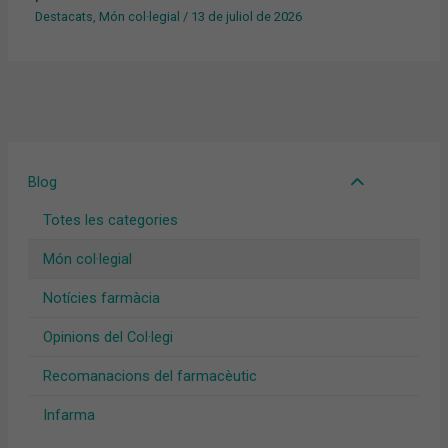
Destacats
,
Món col·legial
/
13 de juliol de 2026
Blog
Totes les categories
Món col·legial
Notícies farmàcia
Opinions del Col·legi
Recomanacions del farmacèutic
Infarma