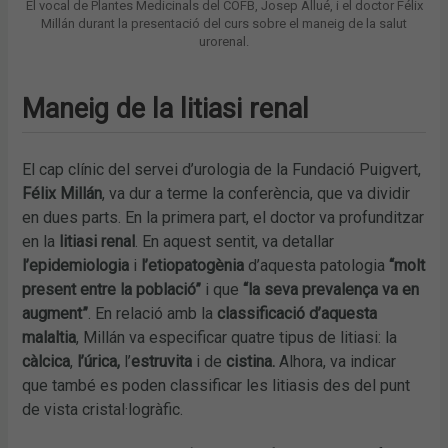
El vocal de Plantes Medicinals del COFB, Josep Allué, i el doctor Félix
Millán durant la presentació del curs sobre el maneig de la salut
urorenal.
Maneig de la litiasi renal
El cap clínic del servei d’urologia de la Fundació Puigvert,
Félix Millán
, va dur a terme la conferència, que va dividir
en dues parts. En la primera part, el doctor va profunditzar
en la
litiasi renal
. En aquest sentit, va detallar
l’epidemiologia
i
l’etiopatogènia
d’aquesta patologia
“molt
present entre la població”
i que
“la seva prevalença va en
augment”
. En relació amb la
classificació d’aquesta
malaltia
, Millán va especificar quatre tipus de litiasi: la
càlcica
,
l’úrica,
l’
estruvita
i de
cistina.
Alhora, va indicar
que també es poden classificar les litiasis des del punt
de vista cristal·logràfic.