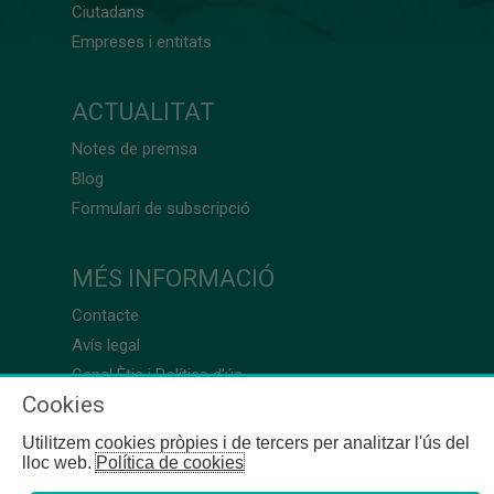
Ciutadans
Empreses i entitats
ACTUALITAT
Notes de premsa
Blog
Formulari de subscripció
MÉS INFORMACIÓ
Contacte
Avís legal
Canal Ètic i Política d’ús
Cookies
Utilitzem cookies pròpies i de tercers per analitzar l'ús del
lloc web.
Política de cookies