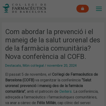
Vés
MAI
al
ME
contingut
Com abordar la prevenció i el
maneig de la salut urorenal des
de la farmàcia comunitària?
Nova conferència al COFB.
Destacats
,
Món col·legial
/
novembre 20, 2024
El passat 5 de novembre, el
Col·legi de Farmacèutics de
Barcelona (COFB)
va organitzar la conferència
“Salut
urorenal: prevenció i maneig des de la farmàcia
comunitària”
, amb el patrocini de
Deiters
. La conferència,
adreçada a farmacèutics i farmacèutiques comunitàries,
va anar a càrrec de
Félix Millán
, cap clínic del servei