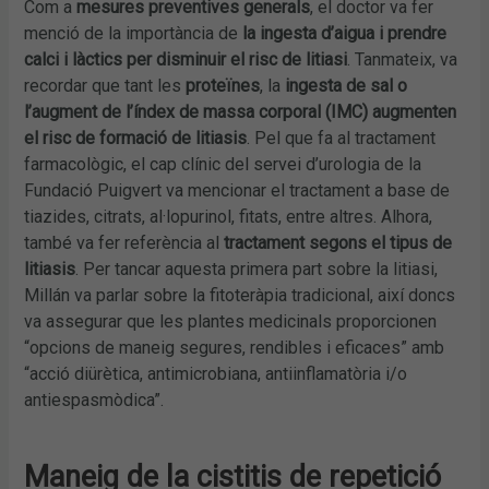
Com a
mesures preventives generals
, el doctor va fer
menció de la importància de
la ingesta d’aigua i prendre
calci i làctics per disminuir el risc de litiasi
. Tanmateix, va
recordar que tant les
proteïnes
, la
ingesta de sal o
l’augment de l’índex de massa corporal (IMC) augmenten
el risc de formació de litiasis
. Pel que fa al tractament
farmacològic, el cap clínic del servei d’urologia de la
Fundació Puigvert va mencionar el tractament a base de
tiazides, citrats, al·lopurinol, fitats, entre altres. Alhora,
també va fer referència al
tractament segons el tipus de
litiasis
. Per tancar aquesta primera part sobre la litiasi,
Millán va parlar sobre la fitoteràpia tradicional, així doncs
va assegurar que les plantes medicinals proporcionen
“opcions de maneig segures, rendibles i eficaces” amb
“acció diürètica, antimicrobiana, antiinflamatòria i/o
antiespasmòdica”.
Maneig de la cistitis de repetició