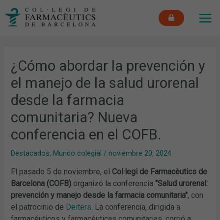
Ir
MAI
al
ME
contenido
¿Cómo abordar la prevención y
el manejo de la salud urorenal
desde la farmacia
comunitaria? Nueva
conferencia en el COFB.
Destacados
,
Mundo colegial
/
noviembre 20, 2024
El pasado 5 de noviembre, el
Col·legi de Farmacèutics de
Barcelona (COFB)
organizó la conferencia
"Salud urorenal:
prevención y manejo desde la farmacia comunitaria"
, con
el patrocinio de
Deiters
. La conferencia, dirigida a
farmacéuticos y farmacéuticas comunitarias, corrió a