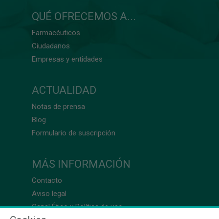
QUÉ OFRECEMOS A...
Farmacéuticos
Ciudadanos
Empresas y entidades
ACTUALIDAD
Notas de prensa
Blog
Formulario de suscripción
MÁS INFORMACIÓN
Contacto
Aviso legal
Canal Ético y Política de uso