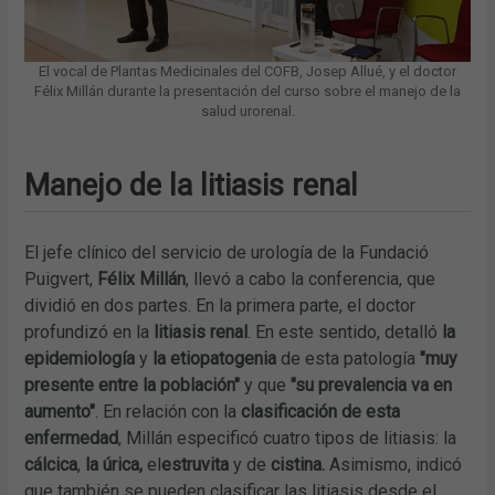
El vocal de Plantas Medicinales del COFB, Josep Allué, y el doctor
Félix Millán durante la presentación del curso sobre el manejo de la
salud urorenal.
Manejo de la litiasis renal
El jefe clínico del servicio de urología de la Fundació
Puigvert,
Félix Millán
, llevó a cabo la conferencia, que
dividió en dos partes. En la primera parte, el doctor
profundizó en la
litiasis renal
. En este sentido, detalló
la
epidemiología
y
la etiopatogenia
de esta patología
"muy
presente entre la población"
y que
"su prevalencia va en
aumento"
. En relación con la
clasificación de esta
enfermedad
, Millán especificó cuatro tipos de litiasis: la
cálcica
,
la úrica,
el
estruvita
y de
cistina.
Asimismo, indicó
que también se pueden clasificar las litiasis desde el