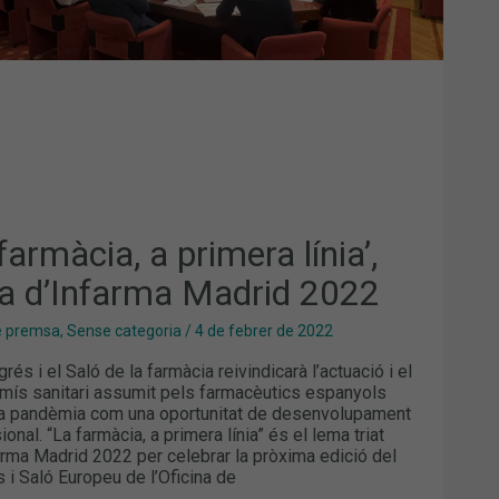
NFARMA
RID
2
farmàcia, a primera línia’,
a d’Infarma Madrid 2022
e premsa
,
Sense categoria
/
4 de febrer de 2022
és i el Saló de la farmàcia reivindicarà l’actuació i el
ís sanitari assumit pels farmacèutics espanyols
la pandèmia com una oportunitat de desenvolupament
onal. “La farmàcia, a primera línia” és el lema triat
arma Madrid 2022 per celebrar la pròxima edició del
 i Saló Europeu de l’Oficina de