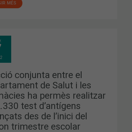
GIR MÉS
CCIÓ
r.
JUNTA
7
RE
ARTAMENT
22
UT
ció conjunta entre el
MÀCIES
artament de Salut i les
MÈS
LITZAR
màcies ha permès realitzar
330
T
.330 test d’antígens
NTÍGENS
ANÇATS
nçats des de l’inici del
ICI
on trimestre escolar
ON