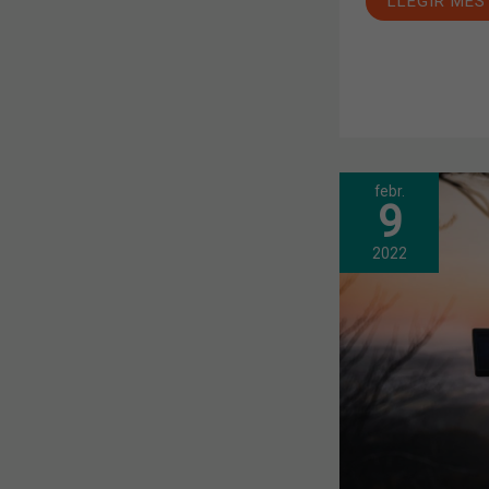
LLEGIR MÉS
febr.
NOVES
9
ACTIVITATS
PROGRAMA
PER
2022
LA
SECCIÓ
DE
FOTOGRAFI
DEL
COFB