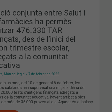
MESTRE
OLAR,
EÇATS
ció conjunta entre Salut i
 farmàcies ha permès
UNITAT
CATIVA
litzar 476.330 TAR
nçats, des de l’inici del
on trimestre escolar,
eçats a la comunitat
cativa
ts
,
Món col·legial
/
7 de febrer de 2022
sols un mes, del 10 de gener al 6 de febrer, les
es catalanes han supervisat una mitjana diària de
 20.000 tests d’antígens finançats adreçats a
 de la comunitat educativa, havent arribat a pics
de més de 35.000 proves al dia. Aquest és el balanç