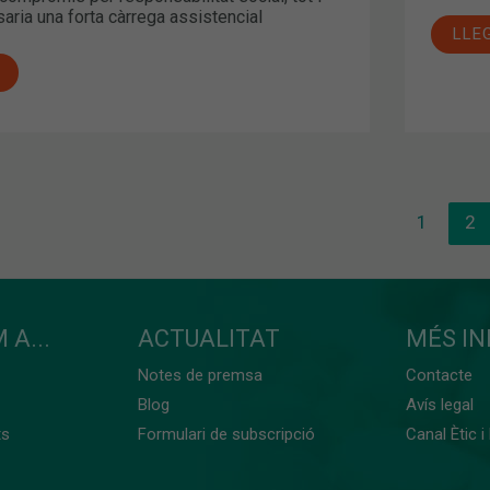
ria una forta càrrega assistencial
LLE
1
2
 A...
ACTUALITAT
MÉS I
Notes de premsa
Contacte
Blog
Avís legal
ts
Formulari de subscripció
Canal Ètic i