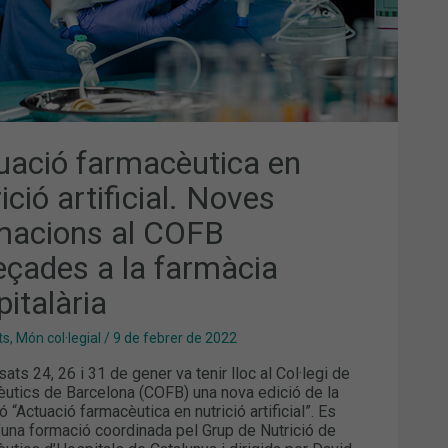
MÀCIA
PITALÀRIA
uació farmacèutica en
ició artificial. Noves
macions al COFB
eçades a la farmàcia
pitalària
ts
,
Món col·legial
/
9 de febrer de 2022
ats 24, 26 i 31 de gener va tenir lloc al Col·legi de
utics de Barcelona (COFB) una nova edició de la
 “Actuació farmacèutica en nutrició artificial”. Es
d’una formació coordinada pel Grup de Nutrició de