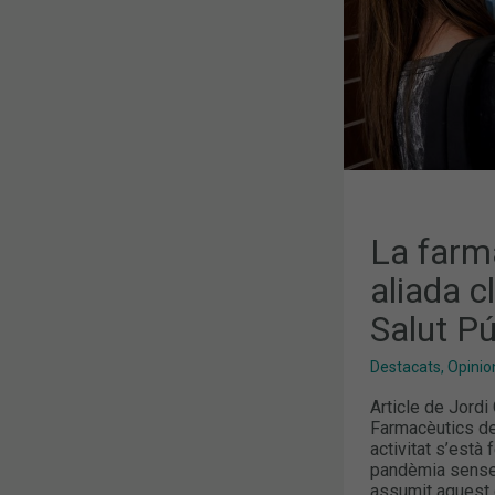
A
L’ESTRATÈG
DE
SALUT
PÚBLICA
La farm
aliada c
Salut Pú
Destacats
,
Opinion
Article de Jordi
Farmacèutics de
activitat s’està
pandèmia sense 
assumit aquest c