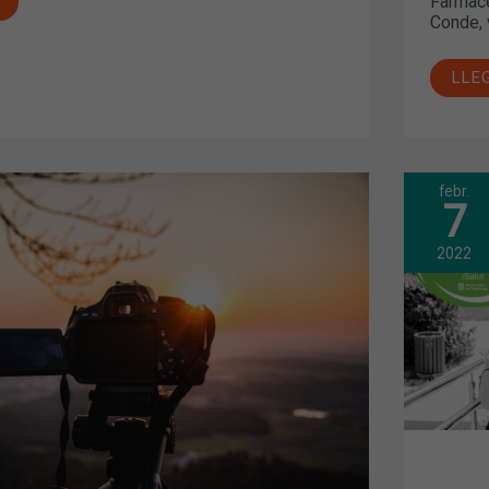
Farmacè
Conde, 
LLE
febr.
L’A
7
CON
DES
ENT
SAL
2022
I
LES
FAR
A
HA
PER
REA
476.
TAR
FIN
DES
DE
L’IN
DEL
SEG