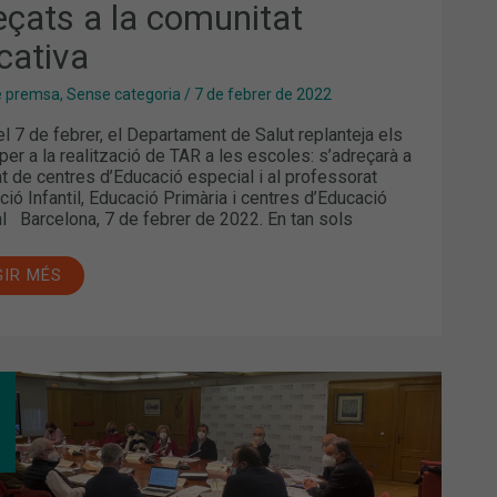
eçats a la comunitat
MESTRE
OLAR
EÇATS
cativa
UNITAT
e premsa
,
Sense categoria
/
7 de febrer de 2022
CATIVA
 7 de febrer, el Departament de Salut replanteja els
 per a la realització de TAR a les escoles: s’adreçarà a
at de centres d’Educació especial i al professorat
ció Infantil, Educació Primària i centres d’Educació
l Barcelona, 7 de febrer de 2022. En tan sols
GIR MÉS
MÀCIA,
MERA
’,
A