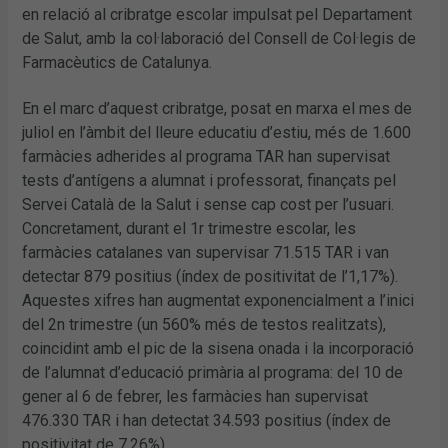
en relació al cribratge escolar impulsat pel Departament
de Salut, amb la col·laboració del Consell de Col·legis de
Farmacèutics de Catalunya.
En el marc d’aquest cribratge, posat en marxa el mes de
juliol en l’àmbit del lleure educatiu d’estiu, més de 1.600
farmàcies adherides al programa TAR han supervisat
tests d’antígens a alumnat i professorat, finançats pel
Servei Català de la Salut i sense cap cost per l’usuari.
Concretament, durant el 1r trimestre escolar, les
farmàcies catalanes van supervisar 71.515 TAR i van
detectar 879 positius (índex de positivitat de l’1,17%).
Aquestes xifres han augmentat exponencialment a l’inici
del 2n trimestre (un 560% més de testos realitzats),
coincidint amb el pic de la sisena onada i la incorporació
de l’alumnat d’educació primària al programa: del 10 de
gener al 6 de febrer, les farmàcies han supervisat
476.330 TAR i han detectat 34.593 positius (índex de
positivitat de 7.26%).