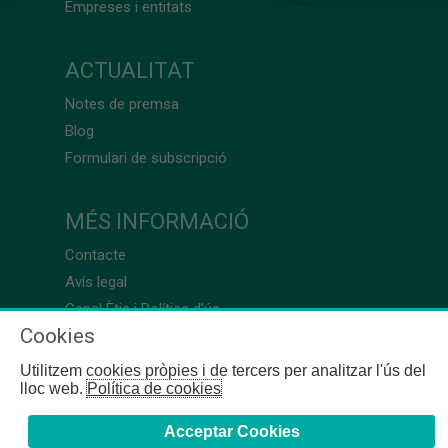
Empreses i entitats
ACTUALITAT
Notes de premsa
Blog
Formulari de subscripció
MÉS INFORMACIÓ
Contacte
Avís legal
Canal Ètic i Política d’ús
Cookies
Utilitzem cookies pròpies i de tercers per analitzar l'ús del
lloc web.
Política de cookies
Acceptar Cookies