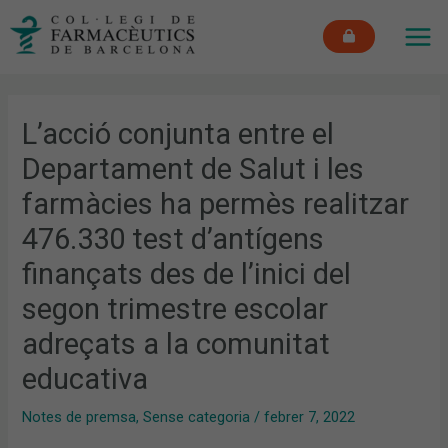
Vés
MAI
al
ME
contingut
L’acció conjunta entre el
Departament de Salut i les
farmàcies ha permès realitzar
476.330 test d’antígens
finançats des de l’inici del
segon trimestre escolar
adreçats a la comunitat
educativa
Notes de premsa
,
Sense categoria
/
febrer 7, 2022