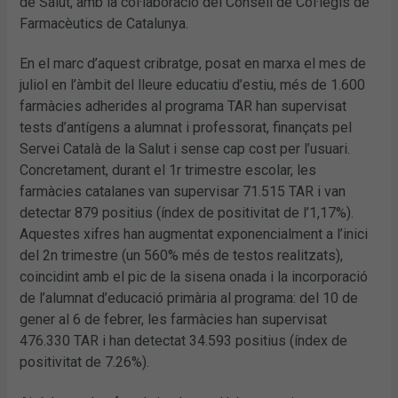
de Salut, amb la col·laboració del Consell de Col·legis de
Farmacèutics de Catalunya.
En el marc d’aquest cribratge, posat en marxa el mes de
juliol en l’àmbit del lleure educatiu d’estiu, més de 1.600
farmàcies adherides al programa TAR han supervisat
tests d’antígens a alumnat i professorat, finançats pel
Servei Català de la Salut i sense cap cost per l’usuari.
Concretament, durant el 1r trimestre escolar, les
farmàcies catalanes van supervisar 71.515 TAR i van
detectar 879 positius (índex de positivitat de l’1,17%).
Aquestes xifres han augmentat exponencialment a l’inici
del 2n trimestre (un 560% més de testos realitzats),
coincidint amb el pic de la sisena onada i la incorporació
de l’alumnat d’educació primària al programa: del 10 de
gener al 6 de febrer, les farmàcies han supervisat
476.330 TAR i han detectat 34.593 positius (índex de
positivitat de 7.26%).